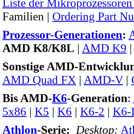
Liste der Mikroprozessor
Familien |
Ordering Part N
Prozessor-Generationen
:
AMD K8/K8L
|
AMD K9
Sonstige AMD-Entwicklu
AMD Quad FX
|
AMD-V
|
Bis AMD-
K6
-Generation
:
5x86
|
K5
|
K6
|
K6-2
|
K6-I
Athlon
-Serie:
Desktop:
At