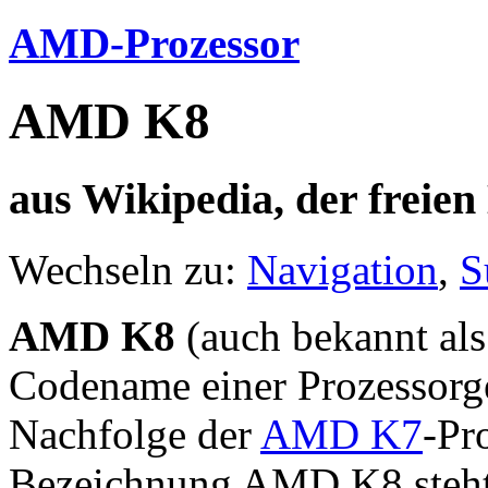
AMD-Prozessor
AMD K8
aus Wikipedia, der freie
Wechseln zu:
Navigation
,
S
AMD K8
(auch bekannt al
Codename einer Prozessorg
Nachfolge der
AMD K7
-Pr
Bezeichnung AMD K8 steht d