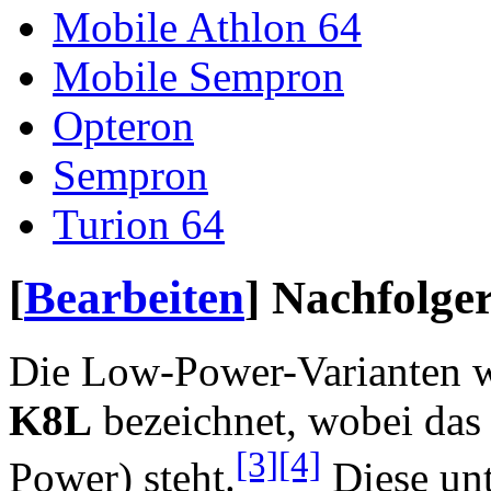
Mobile Athlon 64
Mobile Sempron
Opteron
Sempron
Turion 64
[
Bearbeiten
]
Nachfolger
Die Low-Power-Varianten w
K8L
bezeichnet, wobei das
[3]
[4]
Power) steht.
Diese unt