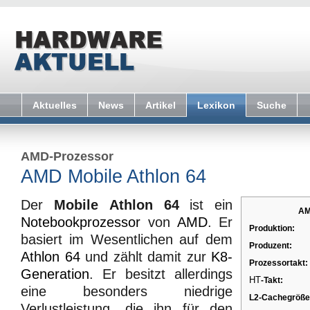
Aktuelles
News
Artikel
Lexikon
Suche
AMD-Prozessor
AMD Mobile Athlon 64
Der
Mobile Athlon 64
ist ein
AM
Notebookprozessor
von
AMD
. Er
Produktion:
basiert im Wesentlichen auf dem
Produzent:
Athlon 64
und zählt damit zur
K8-
Prozessortakt:
Generation
. Er besitzt allerdings
HT
-Takt:
eine besonders niedrige
L2-Cachegröße
Verlustleistung, die ihn für den