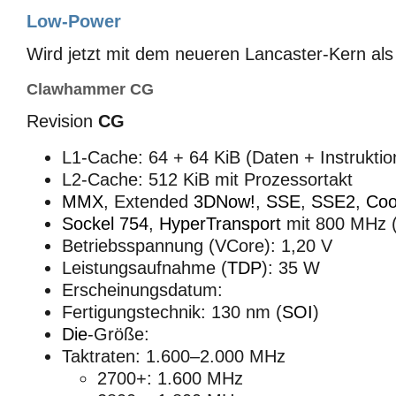
Low-Power
Wird jetzt mit dem neueren Lancaster-Kern al
Clawhammer CG
Revision
CG
L1-Cache: 64 + 64 KiB (Daten + Instruktio
L2-Cache: 512 KiB mit Prozessortakt
MMX
, Extended
3DNow!
,
SSE
,
SSE2
,
Coo
Sockel 754
,
HyperTransport
mit 800 MHz 
Betriebsspannung (VCore): 1,20 V
Leistungsaufnahme (
TDP
): 35 W
Erscheinungsdatum:
Fertigungstechnik: 130 nm (
SOI
)
Die
-Größe:
Taktraten: 1.600–2.000 MHz
2700+: 1.600 MHz