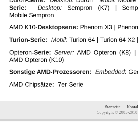
Serie:
Desktop:
Sempron (K7)
|
Semp
Mobile Sempron
AMD K10
-Desktopserie:
Phenom X3
|
Pheno
Turion-Serie:
Mobil:
Turion 64
|
Turion 64 X2
Opteron
-Serie:
Server:
AMD Opteron (K8)
AMD Opteron (K10)
Sonstige AMD-Prozessoren:
Embedded
:
Ge
AMD-Chipsätze
:
7er-Serie
Startseite
Konta
Copyright © 2005-2010 H