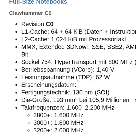
Full-Size Notebooks
Clawhammer C0
Revision
C0
L1-Cache: 64 + 64 KiB (Daten + Instruktio
L2-Cache: 1.024 KiB mit Prozessortakt
MMX
, Extended
3DNow!
,
SSE
,
SSE2
,
AM
Bit
Sockel 754
,
HyperTransport
mit 800 MHz 
Betriebsspannung (VCore): 1,40 V
Leistungsaufnahme (
TDP
): 62 W
Erscheinungsdatum:
Fertigungstechnik: 130 nm (
SOI
)
Die
-Größe: 193 mm² bei 105,9 Millionen
T
Taktfrequenzen: 1.600–2.200 MHz
2800+: 1.600 MHz
3000+: 1.800 MHz
3200+: 2.000 MHz