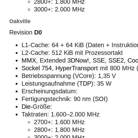
2800+: 1.800 MHz
3000+: 2.000 MHz
Oakville
Revision
D0
L1-Cache: 64 + 64 KiB (Daten + Instruktio
L2-Cache: 512 KiB mit Prozessortakt
MMX
, Extended
3DNow!
,
SSE
,
SSE2
,
Coo
Sockel 754
,
HyperTransport
mit 800 MHz 
Betriebsspannung (VCore): 1,35 V
Leistungsaufnahme (
TDP
): 35 W
Erscheinungsdatum:
Fertigungstechnik: 90 nm (
SOI
)
Die
-Größe:
Taktraten: 1.600–2.000 MHz
2700+: 1.600 MHz
2800+: 1.800 MHz
3000+: 2.000 MHz