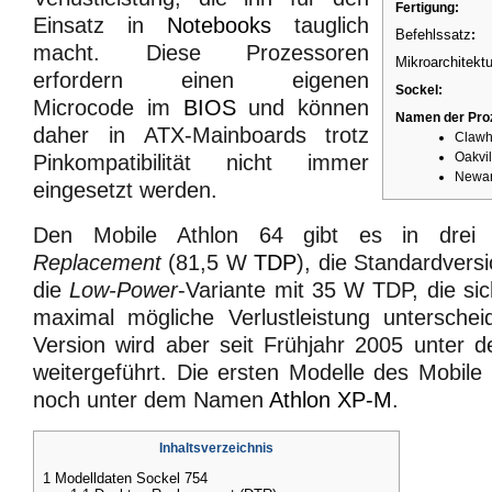
Fertigung:
Einsatz in
Notebooks
tauglich
Befehlssatz
:
macht. Diese Prozessoren
Mikroarchitektu
erfordern einen eigenen
Sockel:
Microcode im
BIOS
und können
Namen der Pro
daher in ATX-Mainboards trotz
Claw
Oakvil
Pinkompatibilität nicht immer
Newa
eingesetzt werden.
Den Mobile Athlon 64 gibt es in drei 
Replacement
(81,5 W
TDP
), die Standardver
die
Low-Power
-Variante mit 35 W TDP, die sic
maximal mögliche Verlustleistung untersche
Version wird aber seit Frühjahr 2005 unte
weitergeführt. Die ersten Modelle des Mobile
noch unter dem Namen
Athlon XP-M
.
Inhaltsverzeichnis
1
Modelldaten Sockel 754