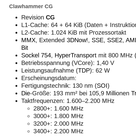
Clawhammer CG
Revision
CG
L1-Cache: 64 + 64 KiB (Daten + Instruktio
L2-Cache: 1.024 KiB mit Prozessortakt
MMX
, Extended
3DNow!
,
SSE
,
SSE2
,
AM
Bit
Sockel 754
,
HyperTransport
mit 800 MHz 
Betriebsspannung (VCore): 1,40 V
Leistungsaufnahme (
TDP
): 62 W
Erscheinungsdatum:
Fertigungstechnik: 130 nm (
SOI
)
Die
-Größe: 193 mm² bei 105,9 Millionen
T
Taktfrequenzen: 1.600–2.200 MHz
2800+: 1.600 MHz
3000+: 1.800 MHz
3200+: 2.000 MHz
3400+: 2.200 MHz