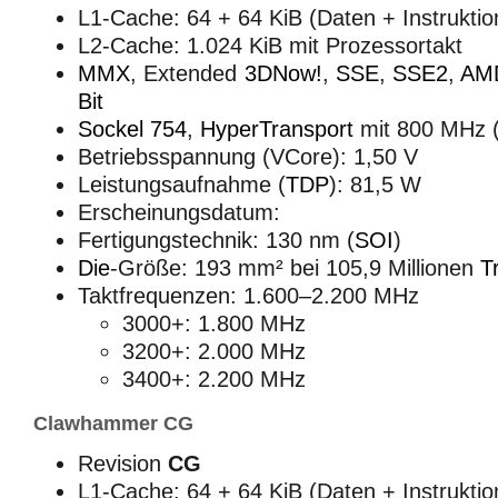
L1-Cache: 64 + 64 KiB (Daten + Instruktio
L2-Cache: 1.024 KiB mit Prozessortakt
MMX
, Extended
3DNow!
,
SSE
,
SSE2
,
AM
Bit
Sockel 754
,
HyperTransport
mit 800 MHz 
Betriebsspannung (VCore): 1,50 V
Leistungsaufnahme (
TDP
): 81,5 W
Erscheinungsdatum:
Fertigungstechnik: 130 nm (
SOI
)
Die
-Größe: 193 mm² bei 105,9 Millionen
T
Taktfrequenzen: 1.600–2.200 MHz
3000+: 1.800 MHz
3200+: 2.000 MHz
3400+: 2.200 MHz
Clawhammer CG
Revision
CG
L1-Cache: 64 + 64 KiB (Daten + Instruktio