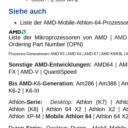
Siehe auch
Liste der AMD-Mobile-Athlon-64-Prozesso
Liste der Mikroprozessoren von AMD
| AMD P
Ordering Part Number (OPN)
Prozessor-Generationen
:
AMD K5
|
AMD K6
|
AMD K7
|
AMD K8/K8L
|
Sonstige AMD-Entwicklungen:
AMD64
|
AM
FX
|
AMD-V
|
QuantiSpeed
Bis AMD-
K6
-Generation
:
Am286
|
Am386
|
A
K6-2
|
K6-III
Athlon
-Serie:
Desktop:
Athlon (K7)
|
Athl
Athlon (K8)
|
Athlon 64 X2
|
Athlon X2
|
A
Athlon XP-M
|
Mobile Athlon 64
|
Athlon 64 X
Duron
-Serie:
Desktop:
Duron
Mobil:
Mobile