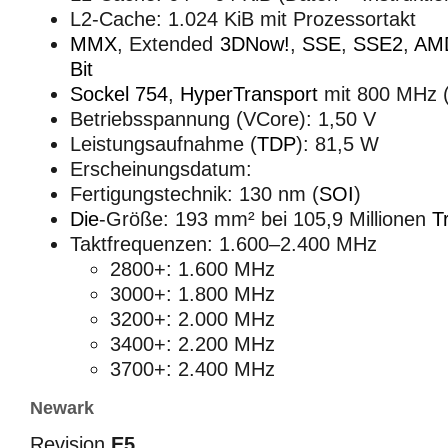
L2-Cache: 1.024 KiB mit Prozessortakt
MMX
, Extended
3DNow!
,
SSE
,
SSE2
,
AM
Bit
Sockel 754
,
HyperTransport
mit 800 MHz 
Betriebsspannung (VCore): 1,50 V
Leistungsaufnahme (
TDP
): 81,5 W
Erscheinungsdatum:
Fertigungstechnik: 130 nm (
SOI
)
Die
-Größe: 193 mm² bei 105,9 Millionen
T
Taktfrequenzen: 1.600–2.400 MHz
2800+: 1.600 MHz
3000+: 1.800 MHz
3200+: 2.000 MHz
3400+: 2.200 MHz
3700+: 2.400 MHz
Newark
Revision
E5