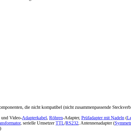
mponenten, die nicht kompatibel (nicht zusammenpassende Steckverbind
- und Video-
Adapterkabel
,
Röhren
-Adapter,
Prüfadapter mit Nadeln
(
Le
ansformator
, serielle Umsetzer
TTL
/
RS232
, Antennenadapter (
Symmetri
)