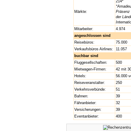
214*
*Amadeus
Märkte:
Präsenz 
der Länd
Internat
Mitarbeiter:
4.974
angeschlossen sind
Reisebüros:
75.000
Verkaufsbüros Airlines:
11.057
buchbar sind
Fluggesellschaften:
500
Mietwagen-Firmen:
42 mit 3
Hotels:
56.000 v
Reiseveranstalter:
250
Verkehrsverbünde:
51
Bahnen:
39
Fähranbieter:
32
Versicherungen:
39
Eventanbieter:
400