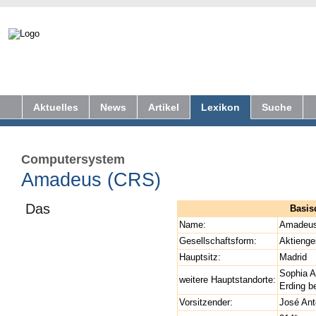
Aktuelles
News
Artikel
Lexikon
Suche
Computersystem
Amadeus (CRS)
Das
Basis
Name:
Amadeus
Gesellschaftsform:
Aktienge
Hauptsitz:
Madrid
Sophia An
weitere Hauptstandorte:
Erding b
Vorsitzender:
José Ant