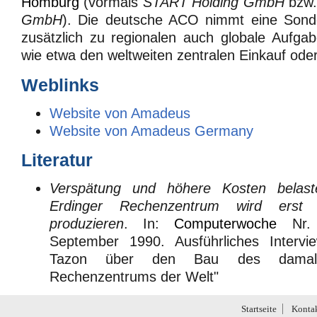
Homburg
(vormals
START Holding GmbH
bzw
GmbH
). Die deutsche ACO nimmt eine Sonder
zusätzlich zu regionalen auch globale Aufg
wie etwa den weltweiten zentralen Einkauf oder
Weblinks
Website von Amadeus
Website von Amadeus Germany
Literatur
Verspätung und höhere Kosten bela
Erdinger Rechenzentrum wird erst
produzieren
. In:
Computerwoche
Nr. 
September 1990. Ausführliches Intervi
Tazon über den Bau des damals 
Rechenzentrums der Welt"
Startseite
Konta