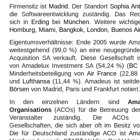
Firmensitz ist
Madrid
. Der Standort
Sophia Ant
die Softwareentwicklung zuständig. Das Re
sich in
Erding
bei
München
. Weitere wichti
Homburg
,
Miami
,
Bangkok
,
London
,
Buenos Ai
Eigentumsverhältnisse: Ende 2005 wurde Am
weitestgehend (99,0 %) an eine neugegründ
Acquisition SA verkauft. Diese Gesellschaft i
von Amadelux Investment SA (54,24 %) (
BC 
Minderheitsbeteiligung von
Air France
(22,88
und
Lufthansa
(11,44 %). Amadeus ist seitd
Börsen
von Madrid, Paris und Frankfurt notiert
In den einzelnen Ländern sind
Ama
Organisations
(ACOs) für die Betreuung der
Veranstalter zuständig. Die ACOs s
Gesellschaften, die sich aber oft im Besitz 
Die für Deutschland zuständige ACO ist
Ama