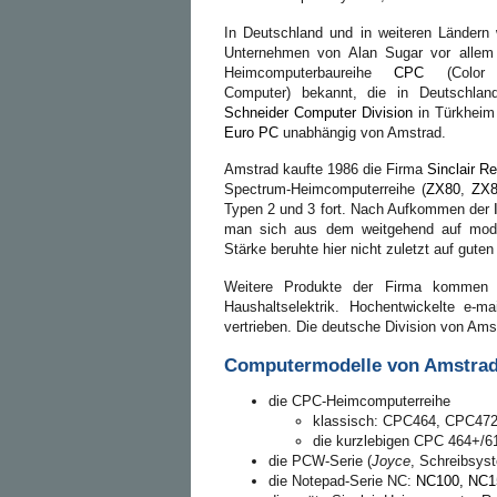
In Deutschland und in weiteren Ländern
Unternehmen von Alan Sugar vor allem
Heimcomputerbaureihe
CPC
(Color 
Computer) bekannt, die in Deutschlan
Schneider Computer Division
in Türkheim 
Euro PC
unabhängig von Amstrad.
Amstrad kaufte 1986 die Firma
Sinclair R
Spectrum-Heimcomputerreihe (
ZX80
,
ZX
Typen 2 und 3 fort. Nach Aufkommen der
man sich aus dem weitgehend auf mod
Stärke beruhte hier nicht zuletzt auf gute
Weitere Produkte der Firma komme
Haushaltselektrik. Hochentwickelte e-ma
vertrieben. Die deutsche Division von Am
Computermodelle von Amstrad
die CPC-Heimcomputerreihe
klassisch: CPC464, CPC47
die kurzlebigen CPC 464+/
die PCW-Serie (
Joyce
, Schreibsys
die Notepad-Serie NC:
NC100, NC1