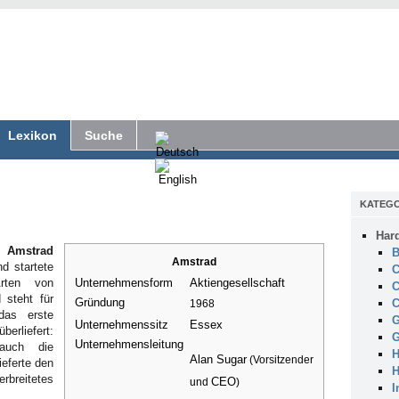
Lexikon
Suche
KATEGO
Har
en
Amstrad
B
Amstrad
d startete
C
Arten von
Unternehmensform
Aktiengesellschaft
C
 steht für
Gründung
C
1968
das erste
G
Unternehmenssitz
Essex
berliefert:
G
Unternehmensleitung
 auch die
H
Alan Sugar
(Vorsitzender
ieferte den
H
eitetes
CEO
und
)
I