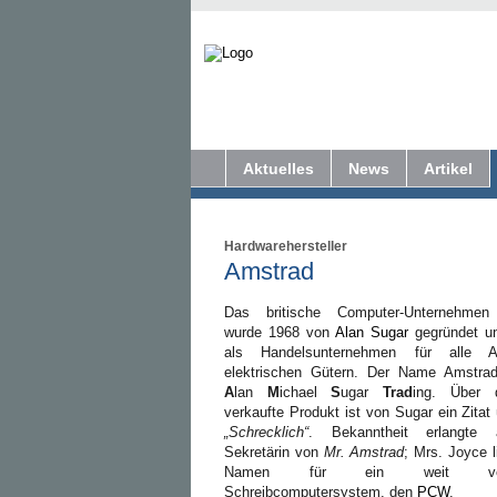
Aktuelles
News
Artikel
Hardwarehersteller
Amstrad
Das britische Computer-Unternehm
wurde 1968 von
Alan Sugar
gegründet un
als Handelsunternehmen für alle 
elektrischen Gütern. Der Name Amstrad
A
lan
M
ichael
S
ugar
Trad
ing. Über 
verkaufte Produkt ist von Sugar ein Zitat ü
„Schrecklich“
. Bekanntheit erlangte
Sekretärin von
Mr. Amstrad
; Mrs. Joyce l
Namen für ein weit verbr
Schreibcomputersystem, den
PCW
.