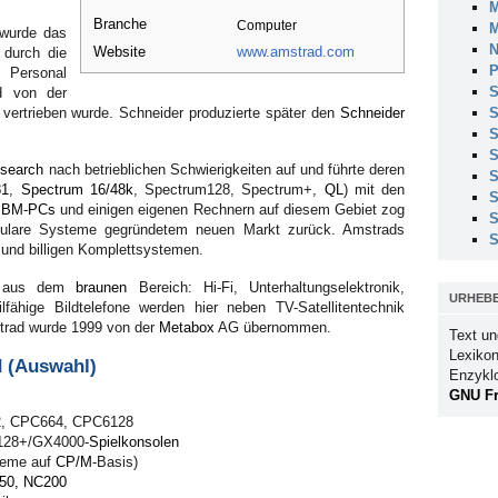
M
Branche
Computer
M
 wurde das
N
Website
www.amstrad.com
 durch die
P
Personal
S
d von der
vertrieben wurde. Schneider produzierte später den
Schneider
S
S
S
esearch
nach betrieblichen Schwierigkeiten auf und führte deren
S
81
,
Spectrum 16/48k
, Spectrum128, Spectrum+,
QL
) mit den
S
IBM-PCs
und einigen eigenen Rechnern auf diesem Gebiet zog
S
ulare Systeme gegründetem neuen Markt zurück. Amstrads
S
n und billigen Komplettsystemen.
n aus dem
braunen
Bereich: Hi-Fi, Unterhaltungselektronik,
URHEB
ilfähige Bildtelefone werden hier neben TV-Satellitentechnik
strad wurde 1999 von der
Metabox
AG übernommen.
Text un
Lexikon
 (Auswahl)
Enzykl
GNU Fr
2, CPC664, CPC6128
6128+/GX4000-
Spielkonsolen
teme auf
CP/M
-Basis)
50, NC200