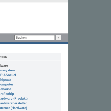
RIEN
dware
ussystem
PU-Sockel
hipsatz
omputer
ehäuse
rafikchip
ardware (Produkt)
ardwarehersteller
nternet (Hardware)