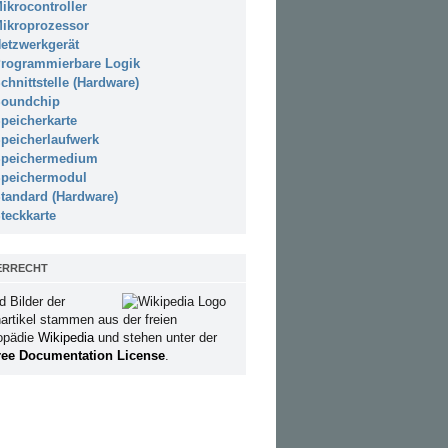
ikrocontroller
ikroprozessor
etzwerkgerät
rogrammierbare Logik
chnittstelle (Hardware)
oundchip
peicherkarte
peicherlaufwerk
peichermedium
peichermodul
tandard (Hardware)
teckkarte
ERRECHT
d Bilder der
artikel stammen aus der freien
opädie
Wikipedia
und stehen unter der
ee Documentation License
.