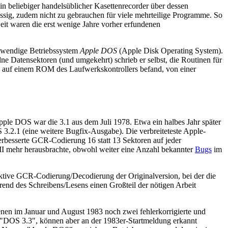
n beliebiger handelsüblicher Kasettenrecorder über dessen
ig, zudem nicht zu gebrauchen für viele mehrteilige Programme. So
it waren die erst wenige Jahre vorher erfundenen
otwendige Betriebssystem
Apple DOS
(Apple Disk Operating System).
lne Datensektoren (und umgekehrt) schrieb er selbst, die Routinen für
ch auf einem ROM des Laufwerkskontrollers befand, von einer
Apple DOS war die 3.1 aus dem Juli 1978. Etwa ein halbes Jahr später
3.2.1 (eine weitere Bugfix-Ausgabe). Die verbreiteteste Apple-
erbesserte GCR-Codierung 16 statt 13 Sektoren auf jeder
II mehr herausbrachte, obwohl weiter eine Anzahl bekannter
Bugs
im
ektive GCR-Codierung/Decodierung der Originalversion, bei der die
end des Schreibens/Lesens einen Großteil der nötigen Arbeit
enen im Januar und August 1983 noch zwei fehlerkorrigierte und
 "DOS 3.3", können aber an der 1983er-Startmeldung erkannt