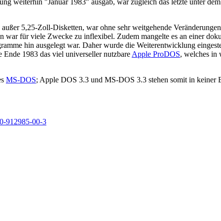
ldung weiterhin "Januar 1983" ausgab, war zugleich das letzte unter d
 außer 5,25-Zoll-Disketten, war ohne sehr weitgehende Veränderungen 
en war für viele Zwecke zu inflexibel. Zudem mangelte es an einer do
e hin ausgelegt war. Daher wurde die Weiterentwicklung eingestellt,
 Ende 1983 das viel universeller nutzbare
Apple ProDOS
, welches in
es
MS-DOS
; Apple DOS 3.3 und MS-DOS 3.3 stehen somit in keiner 
0-912985-00-3