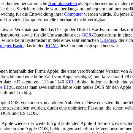
hst dienten herkömmliche
Audiokassetten
als Speichermedium, indem ei
; diese Speichermethode war aber langsam, unbequem und unzuverläss
wichtig für die Entwicklung ihrer
Computer
werden würde. Zu jener Ze
nd für viele Computermodelle überhaupt nicht verfügbar.
 entwarf Wozniak parallel das Design der Disk-II-Hardware und das n
erksmotoren sowie für die Umwandlung des
GCR
-Datenstroms in einze
wurde beim Systemstart mittels eines sehr einfachen
Urladers
, der si
nteger Basic
, das in den
ROMs
des Computers gespeichert war.
nen innerhalb der Firma Apple; die erste veröffentlichte Version von 
tbrachte und eine hohe Zahl von Bugs beseitigte) und kurz darauf DOS 
platz je Diskette von 113 auf 140
KiB
erhöhte, indem es durch eine v
e III
zu, sodass man zweieinhalb Jahre kein neues DOS für den Apple 
ft nicht richtig.
Apple-DOS-Versionen von anderen Anbietern. Diese ersetzten die ineff
tte geschrieben wurden, durch eine optimierte Fassung, die schon währ
DaviDOS und ES-DOS.
Apple wieder der weiterhin gut laufenden Apple II-Serie zu; es erschi
Versionen von Apple DOS, beide trugen weiterhin die Versionsnummer