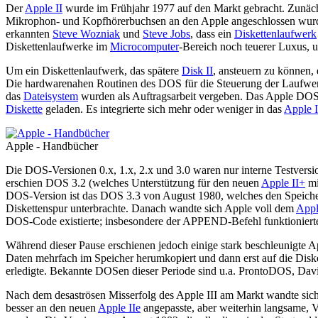
Der
Apple II
wurde im Frühjahr 1977 auf den Markt gebracht. Zunäc
Mikrophon- und Kopfhörerbuchsen an den Apple angeschlossen wurde
erkannten
Steve Wozniak
und
Steve Jobs
, dass ein
Diskettenlaufwerk
Diskettenlaufwerke im
Microcomputer
-Bereich noch teuerer Luxus, u
Um ein Diskettenlaufwerk, das spätere
Disk II
, ansteuern zu können,
Die hardwarenahen Routinen des DOS für die Steuerung der Laufw
das
Dateisystem
wurden als Auftragsarbeit vergeben. Das Apple DOS 
Diskette
geladen. Es integrierte sich mehr oder weniger in das
Apple I
Apple - Handbücher
Die DOS-Versionen 0.x, 1.x, 2.x und 3.0 waren nur interne Testversio
erschien DOS 3.2 (welches Unterstützung für den neuen
Apple II+
mi
DOS-Version ist das DOS 3.3 von August 1980, welches den Speicher
Diskettenspur unterbrachte. Danach wandte sich Apple voll dem
Appl
DOS-Code existierte; insbesondere der APPEND-Befehl funktionierte o
Während dieser Pause erschienen jedoch einige stark beschleunigte 
Daten mehrfach im Speicher herumkopiert und dann erst auf die Diske
erledigte. Bekannte DOSen dieser Periode sind u.a. ProntoDOS, 
Nach dem desaströsen Misserfolg des Apple III am Markt wandte sich 
besser an den neuen
Apple IIe
angepasste, aber weiterhin langsame, 