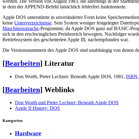
werden. Die Version von August 1983, die allerdings in der Startme
in dem der APPEND-Befehl tatsächlich fehlerfrei funktionierte.
Apple DOS unterstützte in unveränderter Form keine Speichermedien
keine
Unterverzeichnisse
. Sein System weniger festgelegter Dateityp
Maschinensprache
-Programme, da Apple DOS ganz auf BASIC-Programm
sich in den erschwinglichen Preisbereich bewegten. Nachfolger wurde
Betriebssystem des gescheiterten Apple III, nachempfunden war.
Die Versionsnummern des Apple DOS sind unabhängig von denen d
[
Bearbeiten
]
Literatur
Don Worth, Pieter Lechner: Beneath Apple DOS, 1981,
ISBN 
[
Bearbeiten
]
Weblinks
Don Worth und Pieter Lechner: Beneath Apple DOS
Apple II History: DOS
Kategorien
Hardware