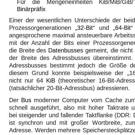
Für die Mengeneinheiten KiB/MiB/GiB/
Binärpräfix
Einer der wesentlichen Unterschiede der bei
Prozessorgenerationen „
32-Bit
“ und „
64-Bit
“
angesprochene maximal ansteuerbare Arbeitsspe
mit der Anzahl der Bits einer Prozessorgene
die Breite des
Datenbusses
gemeint, die nicht
der Breite des Adressbusses übereinstimmt. 
Adressbusses bestimmt jedoch die Größe d
diesem Grund konnte beispielsweise der „16
nicht nur 64
KiB
(theoretischer 16-Bit-Adre
(tatsächlicher 20-Bit-Adressbus) adressieren.
Der
Bus
moderner Computer vom Cache zum A
schnell ausgeführt, also mit hoher Taktrate
bei steigender und fallender Taktflanke (DDR:
ist synchron und mit großer Wortbreite, zum
Adresse. Werden mehrere Speichersteckplätze