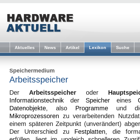
Aktuelles
News
Artikel
Lexikon
Suche
Speichermedium
Arbeitsspeicher
Der
Arbeitsspeicher
oder
Hauptspei
Informationstechnik
der
Speicher
eines
Datenobjekte
, also
Programme
und die
Mikroprozessoren
zu verarbeitenden Nutzdat
einem späteren Zeitpunkt (unverändert) abge
Der Unterschied zu
Festplatten
, die form
erfüllen, liegt im ungleich schnelleren Zugr