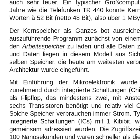
auch sehr teuer. Ein typischer Großcompu
Jahre wie die
Telefunken
TR 440
konnte Kern
Worten à 52 Bit (netto 48 Bit), also über 1 MB
Der Kernspeicher als Ganzes bot ausreiche
auszuführende Programm zunächst von einem
den
Arbeitsspeicher
zu laden und alle Daten 
und Daten liegen in diesem Modell aus Sic
selben Speicher, die heute am weitesten verb
Architektur
wurde eingeführt.
Mit Einführung der Mikroelektronik wurde 
zunehmend durch integrierte Schaltungen (
Ch
als
Flipflop
, das mindestens zwei, mit Anste
sechs Transistoren benötigt und relativ viel 
Solche Speicher verbrauchen immer Strom. T
integrierte Schaltungen
(ICs) mit 1 Kibibit, w
gemeinsam adressiert wurden. Die Zugriffszei
100 Nanosekunden und waren schneller als di