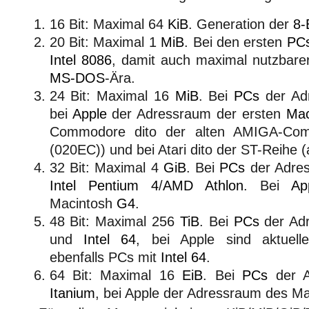
16 Bit: Maximal 64
KiB
. Generation der
8-
20 Bit: Maximal 1
MiB
. Bei den ersten
PC
Intel 8086
, damit auch maximal nutzbare
MS-DOS
-Ära.
24 Bit: Maximal 16
MiB
. Bei
PCs
der Ad
bei
Apple
der Adressraum der ersten
Mac
Commodore dito der alten AMIGA-Com
(020EC)) und bei Atari dito der ST-Reihe (
32 Bit: Maximal 4
GiB
. Bei
PCs
der Adre
Intel Pentium 4
/
AMD Athlon
. Bei
Ap
Macintosh
G4
.
48 Bit: Maximal 256
TiB
. Bei
PCs
der Ad
und
Intel 64
, bei Apple sind aktuell
ebenfalls PCs mit
Intel 64
.
64 Bit: Maximal 16
EiB
. Bei
PCs
der A
Itanium
, bei Apple der Adressraum des M