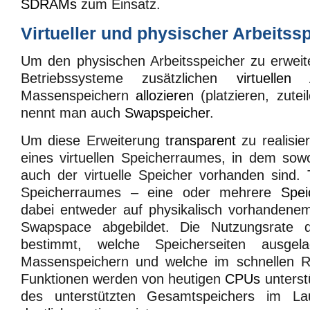
SDRAMs
zum Einsatz.
Virtueller und physischer Arbeitss
Um den physischen Arbeitsspeicher zu erwei
Betriebssysteme zusätzlichen
virtuellen 
Massenspeichern
allozieren
(platzieren, zutei
nennt man auch
Swapspeicher
.
Um diese Erweiterung
transparent
zu realisie
eines virtuellen Speicherraumes, in dem sow
auch der virtuelle Speicher vorhanden sind. T
Speicherraumes – eine oder mehrere
Spei
dabei entweder auf physikalisch vorhanden
Swapspace abgebildet. Die Nutzungsrate d
bestimmt, welche Speicherseiten ausge
Massenspeichern und welche im schnellen R
Funktionen werden von heutigen
CPUs
unterst
des unterstützten Gesamtspeichers im La