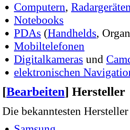
Computern
,
Radargeräte
Notebooks
PDAs
(
Handhelds
, Organ
Mobiltelefonen
Digitalkameras
und
Camc
elektronischen Navigatio
[
Bearbeiten
]
Hersteller
Die bekanntesten Herstelle
Samsung