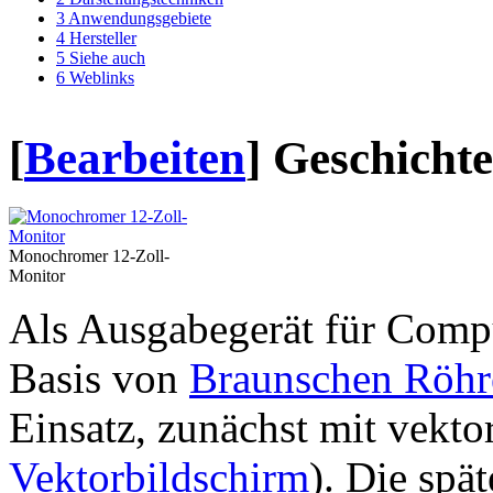
3
Anwendungsgebiete
4
Hersteller
5
Siehe auch
6
Weblinks
[
Bearbeiten
]
Geschichte
Monochromer 12-Zoll-
Monitor
Als Ausgabegerät für Comp
Basis von
Braunschen Röhr
Einsatz, zunächst mit vekto
Vektorbildschirm
). Die sp