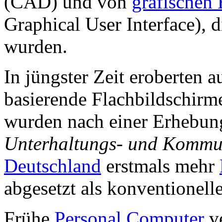
(CAD) und von
grafischen
Graphical User Interface), 
wurden.
In jüngster Zeit eroberten a
basierende Flachbildschir
wurden nach einer Erhebun
Unterhaltungs- und Kommun
Deutschland
erstmals mehr
abgesetzt als konventionell
Frühe
Personal Computer
ve