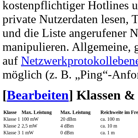
kostenpflichtiger Hotlines
private Nutzerdaten lesen, 
und die Liste angerufener
manipulieren. Allgemeine,
auf
Netzwerkprotokolleben
möglich (z. B. „Ping“-Anfo
[
Bearbeiten
]
Klassen &
Klasse
Max. Leistung
Max. Leistung
Reichweite im Fre
Klasse 1
100 mW
20 dBm
ca. 100 m
Klasse 2
2,5 mW
4 dBm
ca. 10 m
Klasse 3
1 mW
0 dBm
ca. 1 m