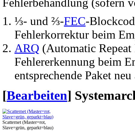
Fehlerbehandlung (sofern v
⅓- und ⅔-
FEC
-Blockcod
Fehlerkorrektur beim Em
ARQ
(Automatic Repeat 
Fehlererkennung beim Em
entsprechende Paket neu 
[
Bearbeiten
]
Systemarc
Scatternet (Master=rot,
Slave=grün, geparkt=blau)