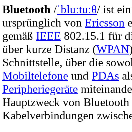
Bluetooth
/
ˈbluːtuːθ
/ ist ei
ursprünglich von
Ericsson
e
gemäß
IEEE
802.15.1 für d
über kurze Distanz (
WPAN
Schnittstelle, über die sow
Mobiltelefone
und
PDAs
al
Peripheriegeräte
miteinande
Hauptzweck von Bluetooth i
Kabelverbindungen zwische