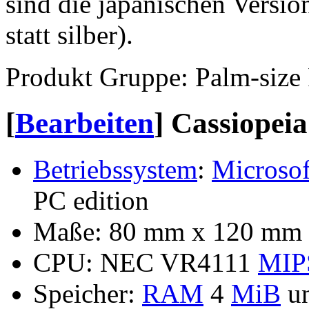
sind die japanischen Versio
statt silber).
Produkt Gruppe: Palm-size
[
Bearbeiten
]
Cassiopeia
Betriebssystem
:
Microsof
PC edition
Maße: 80 mm x 120 mm x
CPU: NEC VR4111
MIP
Speicher:
RAM
4
MiB
u