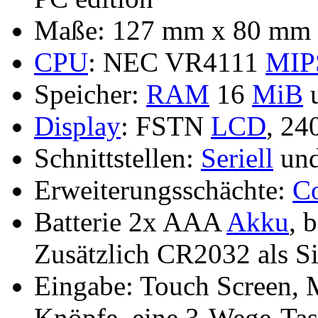
Maße: 127 mm x 80 mm x
CPU
: NEC VR4111
MIP
Speicher:
RAM
16
MiB
Display
: FSTN
LCD
, 24
Schnittstellen:
Seriell
un
Erweiterungsschächte:
C
Batterie 2x AAA
Akku
, 
Zusätzlich CR2032 als S
Eingabe: Touch Screen, M
Knöpfe, eine 3-Wege-Tas