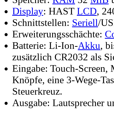
Display
: HAST
LCD
, 2
Schnittstellen:
Seriell
/US
Erweiterungsschächte:
C
Batterie: Li-Ion-
Akku
, b
zusätzlich CR2032 als S
Eingabe: Touch-Screen, M
Knöpfe, eine 3-Wege-Tas
Steuerkreuz.
Ausgabe: Lautsprecher u