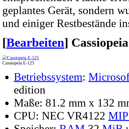
geplantes Gerät, sondern w
und einiger Restbestände in
[
Bearbeiten
]
Cassiopeia
Cassiopeia E-125
Betriebssystem
:
Microsof
edition
Maße: 81.2 mm x 132 mm
CPU: NEC VR4122
MIP
Speicher:
RAM
32
MiB