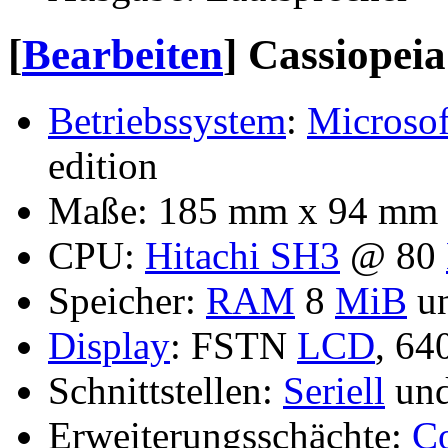
[
Bearbeiten
]
Cassiopeia
Betriebssystem
:
Microsof
edition
Maße: 185 mm x 94 mm x
CPU:
Hitachi SH3
@ 80
Speicher:
RAM
8
MiB
u
Display
: FSTN
LCD
, 64
Schnittstellen:
Seriell
un
Erweiterungsschächte:
C