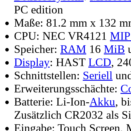
PC edition
Maße: 81.2 mm x 132 mm
CPU: NEC VR4121
MIP
Speicher:
RAM
16
MiB
Display
: HAST
LCD
, 2
Schnittstellen:
Seriell
un
Erweiterungsschächte:
C
Batterie: Li-Ion-
Akku
, b
Zusätzlich CR2032 als S
Eingabe: Touch Screen, M