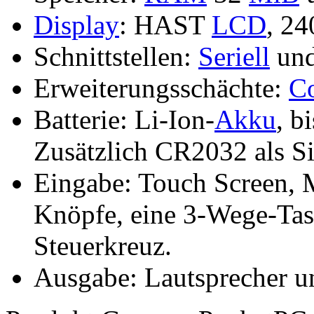
Display
: HAST
LCD
, 2
Schnittstellen:
Seriell
un
Erweiterungsschächte:
C
Batterie: Li-Ion-
Akku
, b
Zusätzlich CR2032 als S
Eingabe: Touch Screen, M
Knöpfe, eine 3-Wege-Tas
Steuerkreuz.
Ausgabe: Lautsprecher u