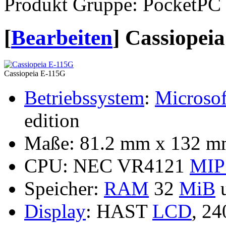
Produkt Gruppe: PocketPC
[
Bearbeiten
]
Cassiopeia
Cassiopeia E-115G
Betriebssystem
:
Microsof
edition
Maße: 81.2 mm x 132 mm
CPU: NEC VR4121
MIP
Speicher:
RAM
32
MiB
Display
: HAST
LCD
, 2