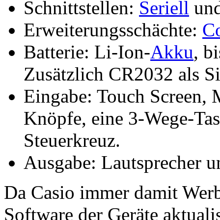
Schnittstellen:
Seriell
un
Erweiterungsschächte:
C
Batterie: Li-Ion-
Akku
, b
Zusätzlich CR2032 als S
Eingabe: Touch Screen, M
Knöpfe, eine 3-Wege-Tas
Steuerkreuz.
Ausgabe: Lautsprecher u
Da Casio immer damit Werb
Software der Geräte aktualis