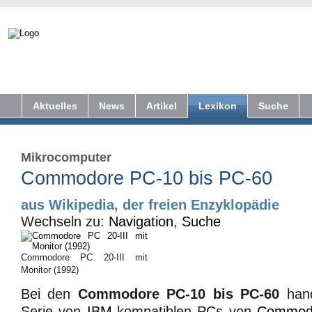
Aktuelles
News
Artikel
Lexikon
Suche
Mikrocomputer
Commodore PC-10 bis PC-60
aus Wikipedia, der freien Enzyklopädie
Wechseln zu:
Navigation
,
Suche
Commodore PC 20-III mit
Monitor (1992)
Bei den
Commodore PC-10 bis PC-60
hand
Serie von
IBM
-kompatiblen PCs von
Commod