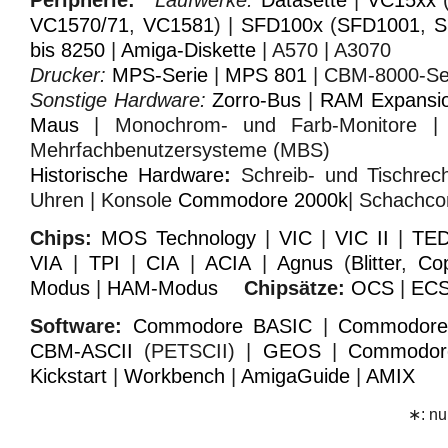
VC1570/71
,
VC1581
) |
SFD100x
(
SFD1001
,
S
bis 8250
|
Amiga-Diskette
| A570 | A3070
Drucker:
MPS-Serie
|
MPS 801
| CBM-8000-Se
Sonstige Hardware:
Zorro-Bus
|
RAM Expansio
Maus
| Monochrom- und Farb-Monitore | 
Mehrfachbenutzersysteme (MBS)
Historische Hardware
:
Schreib- und Tischrec
Uhren | Konsole
Commodore 2000k
| Schachc
Chips:
MOS Technology
|
VIC
|
VIC II
|
TE
VIA
|
TPI
|
CIA
|
ACIA
|
Agnus
(
Blitter
,
Co
Modus
|
HAM-Modus
Chipsätze:
OCS
|
EC
Software:
Commodore BASIC
|
Commodore
CBM-ASCII
(PETSCII) |
GEOS
|
Commodo
Kickstart
|
Workbench
|
AmigaGuide
|
AMIX
∗: nu