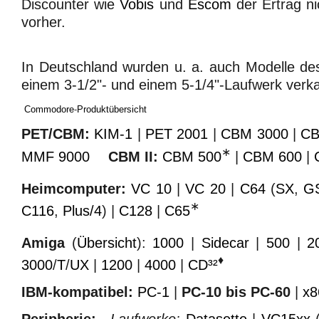
Discounter wie
Vobis
und
Escom
der Ertrag n
vorher.
In Deutschland wurden u. a. auch Modelle 
einem 3-1/2"- und einem 5-1/4"-Laufwerk verka
Commodore
-
Produktübersicht
PET/CBM:
KIM-1
|
PET 2001
|
CBM 3000
|
CB
∗
MMF 9000
CBM II:
CBM 500
|
CBM 600
|
Heimcomputer:
VC 10
|
VC 20
|
C64
(
SX
,
G
∗
C116
,
Plus/4
) |
C128
|
C65
Amiga
(
Übersicht
):
1000
|
Sidecar
|
500
|
2
♦
3000
/
T
/
UX
|
1200
|
4000
|
CD³²
IBM-kompatibel:
PC-1
|
PC-10 bis PC-60
|
x8
Peripherie:
Laufwerke:
Datasette
|
VC15xx