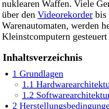
nuklearen Waffen. Viele Ge
über den
Videorekorder
bis
Warenautomaten, werden heu
Kleinstcomputern gesteuert 
Inhaltsverzeichnis
1
Grundlagen
1.1
Hardwarearchitekt
1.2
Softwarearchitektu
2
Herstellungsbedingung