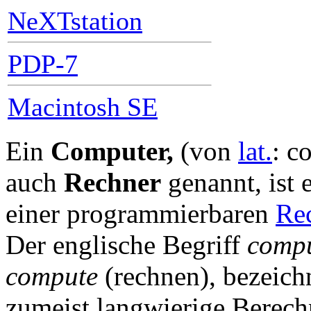
NeXTstation
PDP-7
Macintosh SE
Ein
Computer,
(von
lat.
: c
auch
Rechner
genannt, ist 
einer programmierbaren
Rec
Der englische Begriff
comp
compute
(rechnen), bezeich
zumeist langwierige Berec