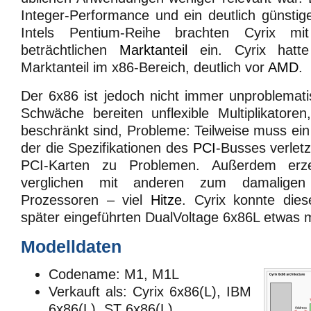
Integer-Performance und ein deutlich günstige
Intels Pentium-Reihe brachten Cyrix m
beträchtlichen
Marktanteil
ein. Cyrix hatte
Marktanteil im x86-Bereich, deutlich vor
AMD
.
Der 6x86 ist jedoch nicht immer unproblemat
Schwäche bereiten unflexible Multiplikatore
beschränkt sind, Probleme: Teilweise muss ei
der die Spezifikationen des
PCI
-Busses verletz
PCI-Karten zu Problemen. Außerdem er
verglichen mit anderen zum damaligen 
Prozessoren – viel
Hitze
. Cyrix konnte die
später eingeführten DualVoltage 6x86L etwas m
Modelldaten
Codename: M1, M1L
Verkauft als: Cyrix 6x86(L), IBM
6x86(L), ST 6x86(L)