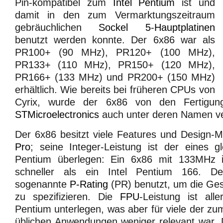
Pin-kompatibel zum
Intel Pentium
ist und
damit in den zum Vermarktungszeitraum
gebräuchlichen
Sockel 5
-
Hauptplatinen
benutzt werden konnte. Der 6x86 war als
PR100+ (90 MHz), PR120+ (100 MHz),
PR133+ (110 MHz), PR150+ (120 MHz),
PR166+ (133 MHz) und PR200+ (150 MHz)
erhältlich. Wie bereits bei früheren CPUs von
Cyrix, wurde der 6x86 von den Fertigun
STMicroelectronics
auch unter deren Namen ve
Der 6x86 besitzt viele Features und Design
Pro
; seine Integer-Leistung ist der eines gl
Pentium überlegen: Ein 6x86 mit 133MHz is
schneller als ein Intel Pentium 166. 
sogenannte
P-Rating
(PR) benutzt, um die Ges
zu spezifizieren. Die
FPU
-Leistung ist all
Pentium unterlegen, was aber für viele der zu
üblichen Anwendungen weniger relevant war. 