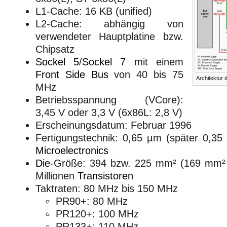
L1-Cache: 16 KB (unified)
L2-Cache: abhängig von
verwendeter Hauptplatine bzw.
Chipsatz
Sockel 5
/
Sockel 7
mit einem
Front Side Bus
von 40 bis 75
Architektur 
MHz
Betriebsspannung (VCore):
3,45 V oder 3,3 V (6x86L: 2,8 V)
Erscheinungsdatum: Februar 1996
Fertigungstechnik: 0,65 µm (später 0,3
Microelectronics
Die
-Größe: 394 bzw. 225 mm² (169 mm² 
Millionen
Transistoren
Taktraten: 80 MHz bis 150 MHz
PR90+: 80 MHz
PR120+: 100 MHz
PR133+: 110 MHz