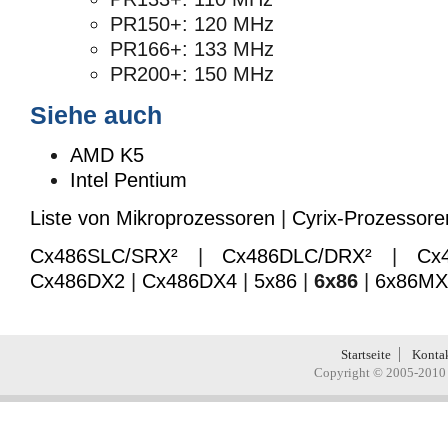
PR150+: 120 MHz
PR166+: 133 MHz
PR200+: 150 MHz
Siehe auch
AMD K5
Intel Pentium
Liste von Mikroprozessoren
|
Cyrix-Prozessore
Cx486SLC/SRX²
|
Cx486DLC/DRX²
|
Cx
Cx486DX2
|
Cx486DX4
|
5x86
|
6x86
|
6x86MX
Startseite
Konta
Copyright © 2005-2010 H