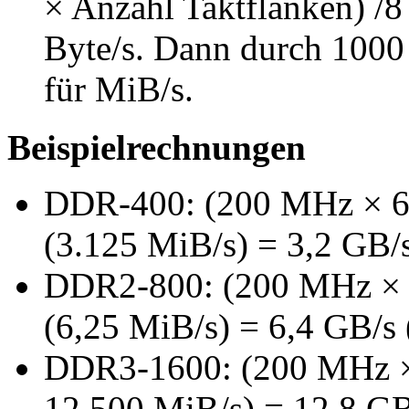
× Anzahl Taktflanken) /8 
Byte/s. Dann durch 1000 
für MiB/s.
Beispielrechnungen
DDR-400: (200 MHz × 64
(3.125 MiB/s) = 3,2 GB/s
DDR2-800: (200 MHz × 6
(6,25 MiB/s) = 6,4 GB/s 
DDR3-1600: (200 MHz × 
12.500 MiB/s) = 12,8 GB/