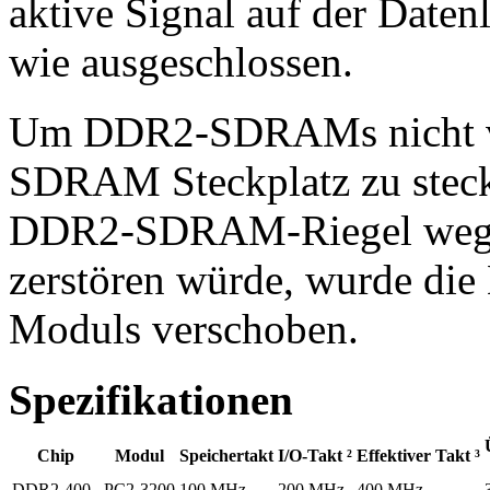
aktive Signal auf der Datenl
wie ausgeschlossen.
Um DDR2-SDRAMs nicht ve
SDRAM Steckplatz zu steck
DDR2-SDRAM-Riegel wege
zerstören würde, wurde die
Moduls verschoben.
Spezifikationen
Chip
Modul
Speichertakt
I/O-Takt ²
Effektiver Takt ³
DDR2-400
PC2-3200
100 MHz
200 MHz
400 MHz