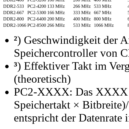
DDR2-533
PC2-4200
133 MHz
266 MHz
533 MHz
DDR2-667
PC2-5300
166 MHz
333 MHz
667 MHz
DDR2-800
PC2-6400
200 MHz
400 MHz
800 MHz
DDR2-1066
PC2-8500
266 MHz
533 MHz
1066 MHz
²
) Geschwindigkeit der 
Speichercontroller von 
³
) Effektiver Takt im Ver
(theoretisch)
PC2-XXXX: Das XXXX be
Speichertakt × Bitbreite)/
entspricht der Datenrate 