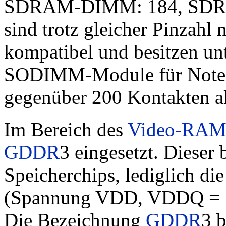
SDRAM-DIMM: 184, SDRAM
sind trotz gleicher Pinza
kompatibel und besitzen un
SODIMM-Module für Noteb
gegenüber 200 Kontakten a
Im Bereich des
Video-RAM
GDDR
3 eingesetzt. Dieser
Speicherchips, lediglich d
(Spannung VDD, VDDQ = 1,5 
Die Bezeichnung
GDDR
3 b