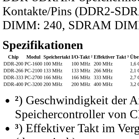
Kontakte/Pins (DDR2-
DIMM: 240, SDRAM DIMM:
Spezifikationen
Chip
Modul
Speichertakt
I/O-Takt ²
Effektiver Takt ³
Übe
DDR-200
PC-1600
100 MHz
100 MHz
200 MHz
1,6 
DDR-266
PC-2100
133 MHz
133 MHz
266 MHz
2,1 
DDR-333
PC-2700
166 MHz
166 MHz
333 MHz
2,7 
DDR-400
PC-3200
200 MHz
200 MHz
400 MHz
3,2 
²
) Geschwindigkeit der 
Speichercontroller von 
³
) Effektiver Takt im Ver