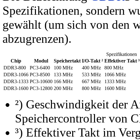
Spezifikationen, sondern 
gewählt (um sich von den w
abzugrenzen).
Spezifikationen
Chip
Modul
Speichertakt
I/O-Takt ²
Effektiver Takt ³
DDR3-800
PC3-6400
100 MHz
400 MHz
800 MHz
DDR3-1066
PC3-8500
133 MHz
533 MHz
1066 MHz
DDR3-1333
PC3-10600
166 MHz
667 MHz
1333 MHz
DDR3-1600
PC3-12800
200 MHz
800 MHz
1600 MHz
²) Geschwindigkeit der 
Speichercontroller von 
³) Effektiver Takt im Ver