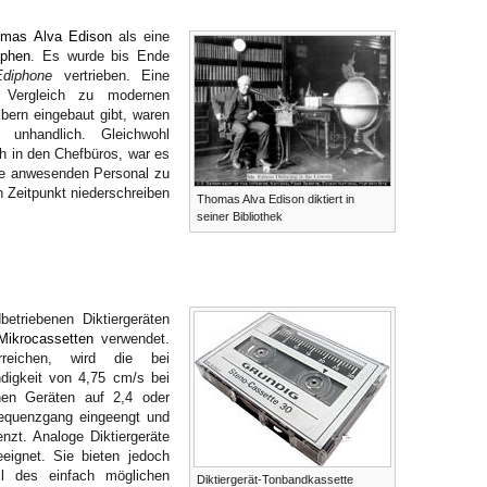
mas Alva Edison
als eine
aphen
. Es wurde bis Ende
Ediphone
vertrieben. Eine
 Vergleich zu modernen
ibern eingebaut gibt, waren
unhandlich. Gleichwohl
ch in den Chefbüros, war es
de anwesenden Personal zu
n Zeitpunkt niederschreiben
Thomas Alva Edison diktiert in
seiner Bibliothek
etriebenen Diktiergeräten
Mikrocassetten
verwendet.
reichen, wird die bei
digkeit von 4,75 cm/s bei
enen Geräten auf 2,4 oder
requenzgang eingeengt und
nzt. Analoge Diktiergeräte
eignet. Sie bieten jedoch
il des einfach möglichen
Diktiergerät-Tonbandkassette