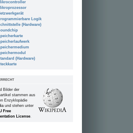
ikrocontroller
ikroprozessor
etzwerkgerät
rogrammierbare Logik
chnittstelle (Hardware)
oundchip
peicherkarte
peicherlaufwerk
peichermedium
peichermodul
tandard (Hardware)
teckkarte
ERRECHT
d Bilder der
artikel stammen aus
ien Enzyklopädie
ia
und stehen unter
U Free
ntation License
.