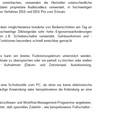
ereinfachen, verwenden die Hersteller unterschiedliche
dabei proprietäre
Audiocodecs
verwendet, in hochwertigen
en Verfahren
DSS
und
DSS Pro
zum Einsatz.
eräten möglicherweise hunderte von Bedienschritten am Tag an
ochwertige Diktiergeräte sehr hohe Ergonomieanforderungen
en z.B. Schiebeschalter verwendet, Gehäuseformen und -
e Funktionen besonders schnell erreichbar gemacht.
 kann ein breites Funktionsspektrum unterstützt werden.
ktate zu übersprechen oder sie partiell zu löschen oder stellen
der Aufnahmen (Datum- und Zeitstempel, Autorkennung,
f eine Schnittstelle zum PC, da ohne sie keine elektronische
häufige Anwendung wäre beispielsweise die Anbindung an eine
latzsoftware und Workflow-Management-Programme angeboten.
rtet, daß spezielles Zubehör - wie beispielsweise Fußschalter -