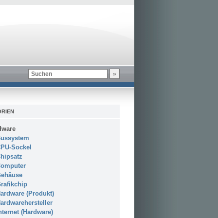
RIEN
dware
ussystem
PU-Sockel
hipsatz
omputer
ehäuse
rafikchip
ardware (Produkt)
ardwarehersteller
nternet (Hardware)