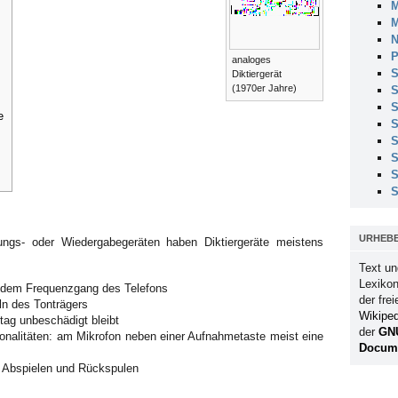
M
M
N
P
analoges
S
Diktiergerät
(1970er Jahre)
S
S
e
S
S
S
S
S
URHEB
ngs- oder Wiedergabegeräten haben Diktiergeräte meistens
Text un
Lexikon
ar dem Frequenzgang des Telefons
der fre
n des Tonträgers
Wikiped
ltag unbeschädigt bleibt
der
GN
onalitäten: am Mikrofon neben einer Aufnahmetaste meist eine
Docume
 Abspielen und Rückspulen