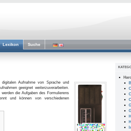
Lexikon
Suche
KATEGO
Har
 digitalen Aufnahme von Sprache und
B
Aufnahmen geeignet weiterzuverarbeiten.
C
s werden die Aufgaben des Formulierens
C
rennt und können von verschiedenen
C
G
G
H
H
I