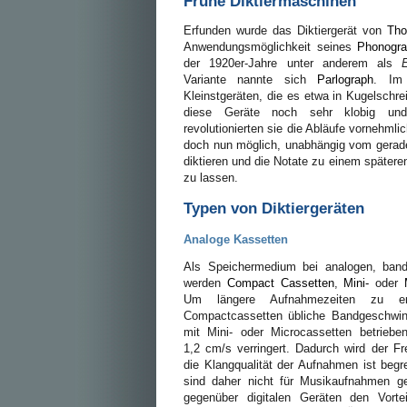
Frühe Diktiermaschinen
Erfunden wurde das Diktiergerät von
Tho
Anwendungsmöglichkeit seines
Phonogr
der 1920er-Jahre unter anderem als
Variante nannte sich
Parlograph
. Im
Kleinstgeräten, die es etwa in Kugelschre
diese Geräte noch sehr klobig und 
revolutionierten sie die Abläufe vornehmli
doch nun möglich, unabhängig vom gera
diktieren und die Notate zu einem spätere
zu lassen.
Typen von Diktiergeräten
Analoge Kassetten
Als Speichermedium bei analogen, bandb
werden
Compact Cassetten
,
Mini-
oder
Um längere Aufnahmezeiten zu er
Compactcassetten übliche Bandgeschwin
mit Mini- oder Microcassetten betrieb
1,2 cm/s verringert. Dadurch wird der F
die Klangqualität der Aufnahmen ist begre
sind daher nicht für Musikaufnahmen ge
gegenüber digitalen Geräten den Vorte