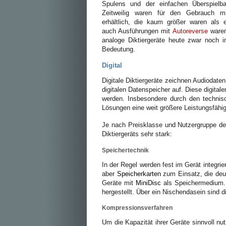
Spulens und der einfachen Überspielb
Zeitweilig waren für den Gebrauch mi
erhältlich, die kaum größer waren als e
auch Ausführungen mit
Autoreverse
waren 
analoge Diktiergeräte heute zwar noch 
Bedeutung.
Digital
Digitale Diktiergeräte zeichnen Audiodate
digitalen Datenspeicher auf. Diese digitale
werden. Insbesondere durch den technisc
Lösungen eine weit größere Leistungsfähigk
Je nach Preisklasse und Nutzergruppe des
Diktiergeräts sehr stark:
Speichertechnik
In der Regel werden fest im Gerät integrie
aber
Speicherkarten
zum Einsatz, die deut
Geräte mit
MiniDisc
als Speichermedium. 
hergestellt. Über ein Nischendasein sind
Kompressionsverfahren
Um die Kapazität ihrer Geräte sinnvoll nu