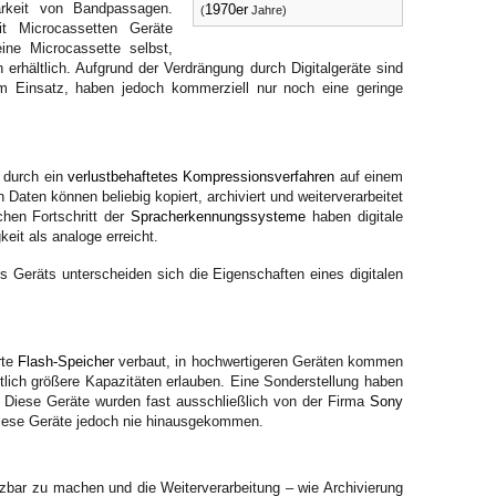
arkeit von Bandpassagen.
1970er
(
Jahre)
t Microcassetten Geräte
ine Microcassette selbst,
erhältlich. Aufgrund der Verdrängung durch Digitalgeräte sind
im Einsatz, haben jedoch kommerziell nur noch eine geringe
n durch ein
verlustbehaftetes Kompressionsverfahren
auf einem
n Daten können beliebig kopiert, archiviert und weiterverarbeitet
hen Fortschritt der
Spracherkennungssysteme
haben digitale
eit als analoge erreicht.
 Geräts unterscheiden sich die Eigenschaften eines digitalen
rte
Flash-Speicher
verbaut, in hochwertigeren Geräten kommen
lich größere Kapazitäten erlauben. Eine Sonderstellung haben
Diese Geräte wurden fast ausschließlich von der Firma
Sony
 diese Geräte jedoch nie hinausgekommen.
tzbar zu machen und die Weiterverarbeitung – wie Archivierung