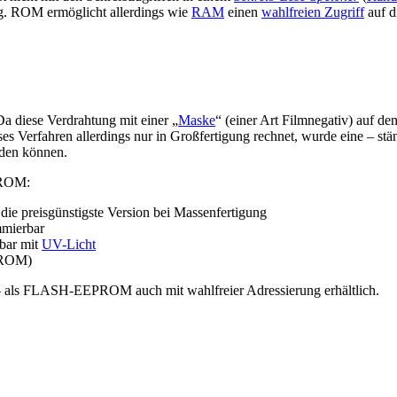
ng. ROM ermöglicht allerdings wie
RAM
einen
wahlfreien Zugriff
auf d
a diese Verdrahtung mit einer „
Maske
“ (einer Art Filmnegativ) auf de
eses Verfahren allerdings nur in Großfertigung rechnet, wurde eine – s
rden können.
n ROM:
ie preisgünstigste Version bei Massenfertigung
mierbar
bar mit
UV-Licht
ROM)
 als FLASH-EEPROM auch mit wahlfreier Adressierung erhältlich.