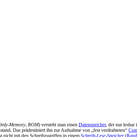
Only-Memory
,
ROM
) versteht man einen
Datenspeicher
, der nur lesbar
Zustand. Das prädestiniert ihn zur Aufnahme von „fest verdrahteten“
Com
t nicht mit den Schreibzugriffen in einem
Schreib-Lese-Speicher
(
Rand