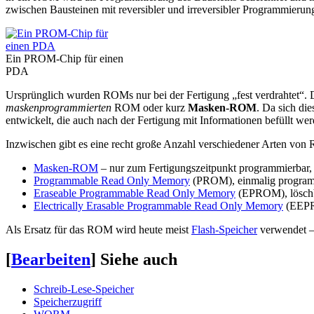
zwischen Bausteinen mit reversibler und irreversibler Programmieru
Ein PROM-Chip für einen
PDA
Ursprünglich wurden ROMs nur bei der Fertigung „fest verdrahtet“. D
maskenprogrammierten
ROM oder kurz
Masken-ROM
. Da sich di
entwickelt, die auch nach der Fertigung mit Informationen befüllt we
Inzwischen gibt es eine recht große Anzahl verschiedener Arten vo
Masken-ROM
– nur zum Fertigungszeitpunkt programmierbar, d
Programmable Read Only Memory
(PROM), einmalig program
Eraseable Programmable Read Only Memory
(EPROM), lösch
Electrically Erasable Programmable Read Only Memory
(EEP
Als Ersatz für das ROM wird heute meist
Flash-Speicher
verwendet –
[
Bearbeiten
]
Siehe auch
Schreib-Lese-Speicher
Speicherzugriff