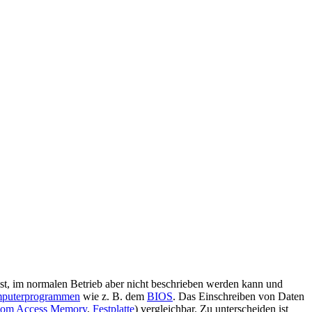
 ist, im normalen Betrieb aber nicht beschrieben werden kann und
puterprogrammen
wie z. B. dem
BIOS
. Das Einschreiben von Daten
om Access Memory
,
Festplatte
) vergleichbar. Zu unterscheiden ist