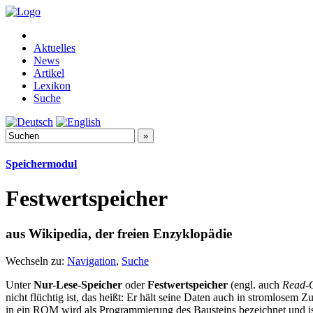
Aktuelles
News
Artikel
Lexikon
Suche
Speichermodul
Festwertspeicher
aus Wikipedia, der freien Enzyklopädie
Wechseln zu:
Navigation
,
Suche
Unter
Nur-Lese-Speicher
oder
Festwertspeicher
(engl. auch
Read-
nicht flüchtig ist, das heißt: Er hält seine Daten auch in stromlosem 
in ein ROM wird als Programmierung des Bausteins bezeichnet und is