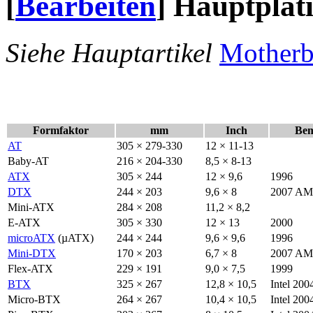
[
Bearbeiten
]
Hauptplat
Siehe Hauptartikel
Motherb
Formfaktor
mm
Inch
Be
AT
305 × 279-330
12 × 11-13
Baby-AT
216 × 204-330
8,5 × 8-13
ATX
305 × 244
12 × 9,6
1996
DTX
244 × 203
9,6 × 8
2007 A
Mini-ATX
284 × 208
11,2 × 8,2
E-ATX
305 × 330
12 × 13
2000
microATX
(µATX)
244 × 244
9,6 × 9,6
1996
Mini-DTX
170 × 203
6,7 × 8
2007 A
Flex-ATX
229 × 191
9,0 × 7,5
1999
BTX
325 × 267
12,8 × 10,5
Intel 200
Micro-BTX
264 × 267
10,4 × 10,5
Intel 200