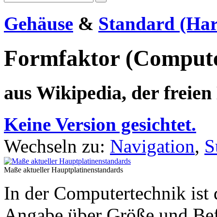
Gehäuse
&
Standard (Ha
Formfaktor (Compute
aus Wikipedia, der freie
Keine Version gesichtet.
Wechseln zu:
Navigation
,
S
Maße aktueller Hauptplatinenstandards
In der Computertechnik ist
Angabe über Größe und Bef