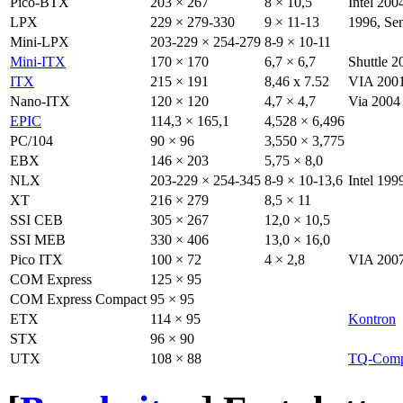
Pico-BTX
203 × 267
8 × 10,5
Intel 200
LPX
229 × 279-330
9 × 11-13
1996, Sem
Mini-LPX
203-229 × 254-279
8-9 × 10-11
Mini-ITX
170 × 170
6,7 × 6,7
Shuttle 
ITX
215 × 191
8,46 x 7.52
VIA 200
Nano-ITX
120 × 120
4,7 × 4,7
Via 2004
EPIC
114,3 × 165,1
4,528 × 6,496
PC/104
90 × 96
3,550 × 3,775
EBX
146 × 203
5,75 × 8,0
NLX
203-229 × 254-345
8-9 × 10-13,6
Intel 199
XT
216 × 279
8,5 × 11
SSI CEB
305 × 267
12,0 × 10,5
SSI MEB
330 × 406
13,0 × 16,0
Pico ITX
100 × 72
4 × 2,8
VIA 200
COM Express
125 × 95
COM Express Compact
95 × 95
ETX
114 × 95
Kontron
STX
96 × 90
UTX
108 × 88
TQ-Comp