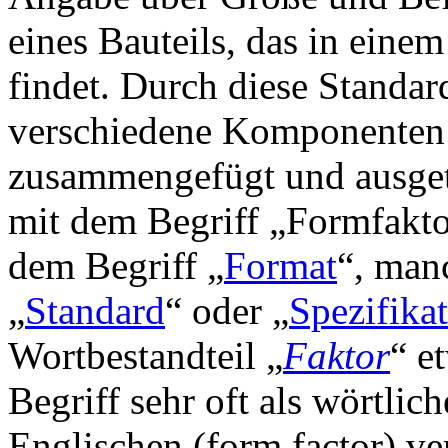
eines Bauteils, das in eine
findet. Durch diese Standa
verschiedene Komponenten 
zusammengefügt und ausgeta
mit dem Begriff „Formfaktor
dem Begriff „
Format
“, man
„
Standard
“ oder „
Spezifika
Wortbestandteil „
Faktor
“ e
Begriff sehr oft als wörtli
Englischen (form factor) v