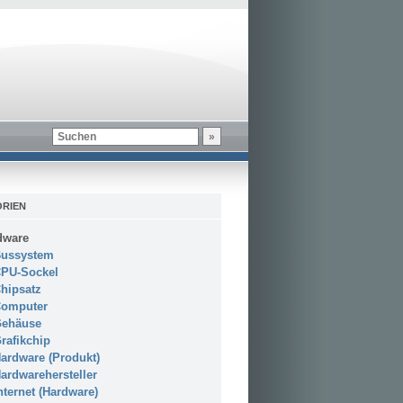
RIEN
dware
ussystem
PU-Sockel
hipsatz
omputer
ehäuse
rafikchip
ardware (Produkt)
ardwarehersteller
nternet (Hardware)