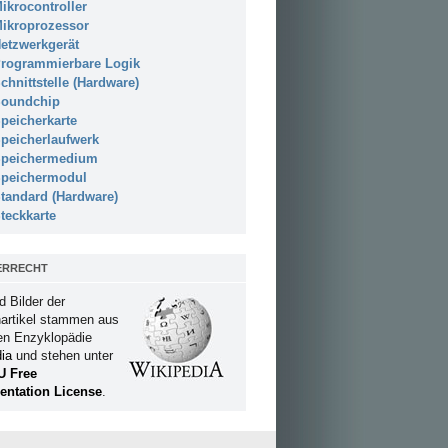
ikrocontroller
ikroprozessor
etzwerkgerät
rogrammierbare Logik
chnittstelle (Hardware)
oundchip
peicherkarte
peicherlaufwerk
peichermedium
peichermodul
tandard (Hardware)
teckkarte
ERRECHT
d Bilder der
artikel stammen aus
ien Enzyklopädie
ia
und stehen unter
U Free
ntation License
.