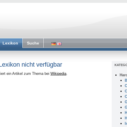
Lexikon
Suche
 Lexikon nicht verfügbar
KATEGO
iert ein Artikel zum Thema bei
Wikipedia
.
Har
B
C
C
C
G
G
H
H
I