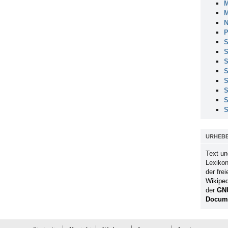
M
M
N
P
S
S
S
S
S
S
S
S
URHEB
Text un
Lexikon
der fre
Wikiped
der
GN
Docume