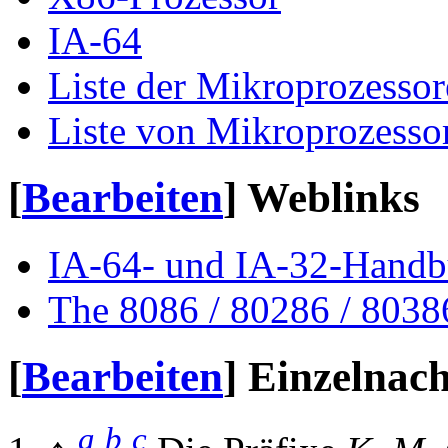
IA-64
Liste der Mikroprozessor
Liste von Mikroprozesso
[
Bearbeiten
]
Weblinks
IA-64- und IA-32-Handbü
The 8086 / 80286 / 80386
[
Bearbeiten
]
Einzelnac
a
b
c