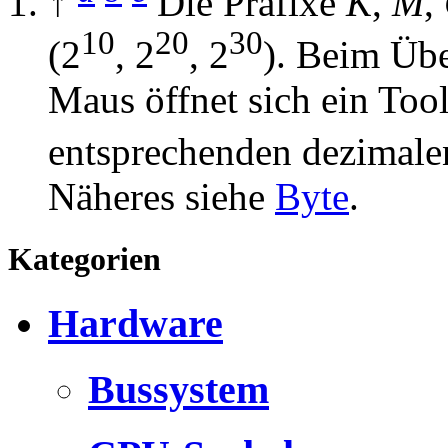
↑
Die Präfixe
K
,
M
,
10
20
30
(2
, 2
, 2
). Beim Übe
Maus öffnet sich ein Too
entsprechenden dezimale
Näheres siehe
Byte
.
Kategorien
Hardware
Bussystem