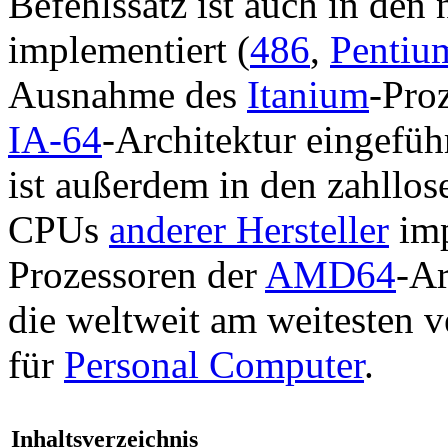
Befehlssatz ist auch in de
implementiert (
486
,
Pentiu
Ausnahme des
Itanium
-Pro
IA-64
-Architektur eingefü
ist außerdem in den zahllo
CPUs
anderer Hersteller
imp
Prozessoren der
AMD64
-Ar
die weltweit am weitesten v
für
Personal Computer
.
Inhaltsverzeichnis