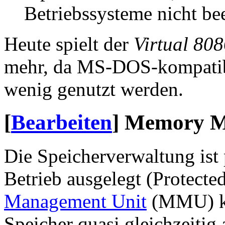
Betriebssysteme nicht be
Heute spielt der
Virtual 80
mehr, da MS-DOS-kompatib
wenig genutzt werden.
[
Bearbeiten
]
Memory Ma
Die Speicherverwaltung ist 
Betrieb ausgelegt (
Protecte
Management Unit
(MMU) kö
Speicher quasi gleichzeiti