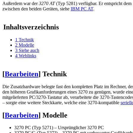
Außerdem war der
3270 AT
(Typ 5281) verfügbar. Er entspricht dem
zwischen den beiden Geräten, siehe
IBM PC AT
.
Inhaltsverzeichnis
1
Technik
2
Modelle
3
Siehe auch
4
Weblinks
[
Bearbeiten
]
Technik
Die Zusatzhardware belegte fast den kompletten Platz im Rechner, de
den höheren Grafikanforderungen eines 3270 zu genügen, wurde ein
mitgelieferten PC/3270-Tastatur ab, verarbeitete die 3270-Tastencod
– sorgte eine weitere Steckkarte, welche eine 3270-kompatible
seriell
[
Bearbeiten
]
Modelle
3270 PC (Typ 5271) – Ursprünglicher 3270 PC
3270 PC/G (Typ 527?) – 3270 PC mit verbesserter Grafikhard