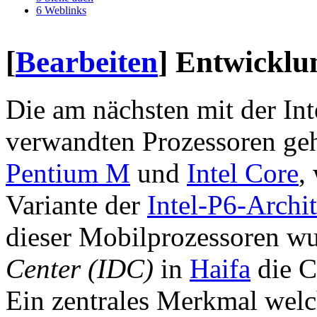
6
Weblinks
[
Bearbeiten
]
Entwicklu
Die am nächsten mit der In
verwandten Prozessoren ge
Pentium M
und
Intel Core
,
Variante der
Intel-P6-Archi
dieser Mobilprozessoren wu
Center (IDC)
in
Haifa
die C
Ein zentrales Merkmal welc