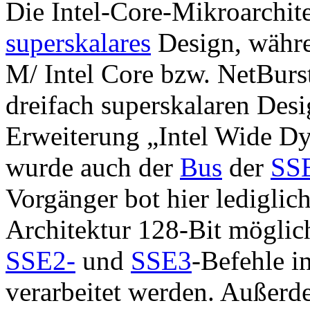
Die Intel-Core-Mikroarchite
superskalares
Design, währe
M/ Intel Core bzw. NetBurs
dreifach superskalaren Desig
Erweiterung „Intel Wide Dy
wurde auch der
Bus
der
SSE
Vorgänger bot hier lediglic
Architektur 128-Bit mögli
SSE2-
und
SSE3
-Befehle i
verarbeitet werden. Außer