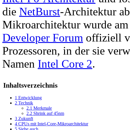
die
NetBurst
-Architektur ab
Mikroarchitektur wurde am
Developer Forum
offiziell 
Prozessoren, in der sie ver
Namen
Intel Core 2
.
Inhaltsverzeichnis
1
Entwicklung
2
Technik
2.1
Merkmale
2.2
Shrink auf 45nm
3
Zukunft
4
CPUs mit Intel-Core-Mikroarchitektur
5
Siehe auch