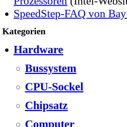
Prozessoren
(Intel-Websit
SpeedStep-FAQ von Bay
Kategorien
Hardware
Bussystem
CPU-Sockel
Chipsatz
Computer