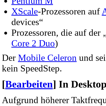
Pentium M
XScale
-Prozessoren auf
devices“
Prozessoren, die auf der 
Core 2 Duo
)
Der
Mobile Celeron
und se
kein SpeedStep.
[
Bearbeiten
]
In Desktop
Aufgrund höherer Taktfreq