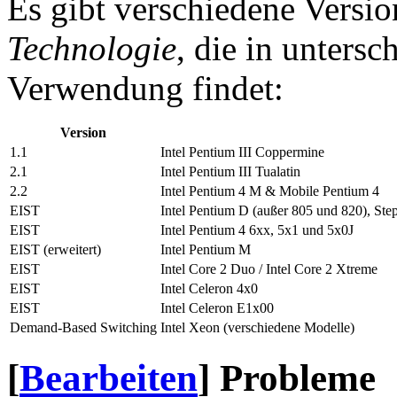
Es gibt verschiedene Versi
Technologie
, die in unters
Verwendung findet:
Version
1.1
Intel Pentium III Coppermine
2.1
Intel Pentium III Tualatin
2.2
Intel Pentium 4 M & Mobile Pentium 4
EIST
Intel Pentium D (außer 805 und 820), Step
EIST
Intel Pentium 4 6xx, 5x1 und 5x0J
EIST (erweitert)
Intel Pentium M
EIST
Intel Core 2 Duo / Intel Core 2 Xtreme
EIST
Intel Celeron 4x0
EIST
Intel Celeron E1x00
Demand-Based Switching
Intel Xeon (verschiedene Modelle)
[
Bearbeiten
]
Probleme