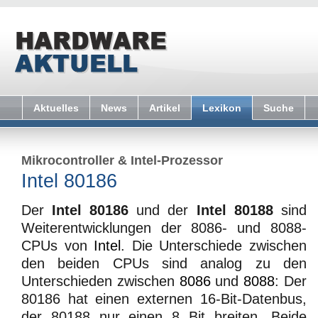
Aktuelles
News
Artikel
Lexikon
Suche
Mikrocontroller
&
Intel-Prozessor
Intel 80186
Der
Intel 80186
und der
Intel 80188
sind
Weiterentwicklungen der 8086- und 8088-
CPUs von
Intel
. Die Unterschiede zwischen
den beiden CPUs sind analog zu den
Unterschieden zwischen
8086
und
8088
: Der
80186 hat einen externen 16-Bit-Datenbus,
der 80188 nur einen 8 Bit breiten. Beide