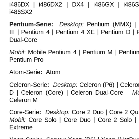
i486DX
|
i486DX2
|
DX4
|
i486GX
|
i486
i486SX2
Pentium-Serie:
Desktop:
Pentium (MMX)
III
|
Pentium 4
|
Pentium 4 XE
|
Pentium D
|
Dual-Core
Mobil:
Mobile Pentium 4
|
Pentium M
|
Pentiu
Pentium Pro
Atom-Serie
:
Atom
Celeron-Serie
:
Desktop:
Celeron (P6)
|
Celero
D
|
Celeron (Core)
|
Celeron Dual-Core
Mo
Celeron M
Core-Serie
:
Desktop:
Core 2 Duo
|
Core 2 Qu
Mobil:
Core Solo
|
Core Duo
|
Core 2 Solo
|
Extreme