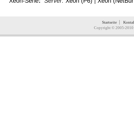
Xeon-Serie
:
Server:
Xeon (P6)
|
Xeon (NetBur
Startseite
Konta
Copyright © 2005-2010 H