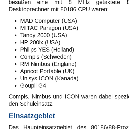
besaßen eine mit 8 MHz getaktete 8
Desktoprechner mit 80186 CPU waren:
MAD Computer (USA)
MITAC Paragon (USA)
Tandy 2000 (USA)
HP 200lx (USA)
Philips YES (Holland)
Compis (Schweden)
RM Nimbus (England)
Apricot Portable (UK)
Unisys ICON (Kanada)
Goupil G4
Compis, Nimbus und ICON waren dabei speziel
den Schuleinsatz.
Einsatzgebiet
Das Haupteinsatzgebiet des 80186/88-Pro