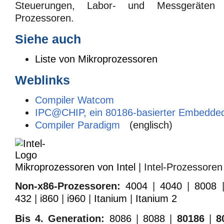
Steuerungen, Labor- und Messgeräten 8
Prozessoren.
Siehe auch
Liste von Mikroprozessoren
Weblinks
Compiler Watcom
IPC@CHIP, ein 80186-basierter Embedded
Compiler Paradigm
(englisch)
Mikroprozessoren von Intel
| Intel-Prozessoren
Non-x86-Prozessoren:
4004
|
4040
|
8008
432
|
i860
|
i960
|
Itanium
|
Itanium 2
Bis 4. Generation:
8086
|
8088
|
80186
|
8