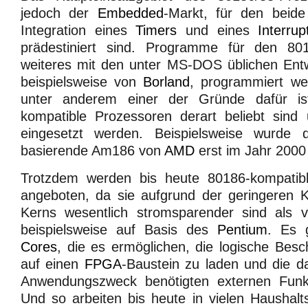
jedoch der
Embedded
-Markt, für den beid
Integration eines
Timers
und eines
Interrup
prädestiniert sind. Programme für den 8
weiteres mit den unter MS-DOS üblichen Ent
beispielsweise von
Borland
, programmiert wer
unter anderem einer der Gründe dafür is
kompatible Prozessoren derart beliebt sind
eingesetzt werden. Beispielsweise wurde
basierende Am186 von
AMD
erst im Jahr 2000
Trotzdem werden bis heute 80186-kompati
angeboten, da sie aufgrund der geringeren 
Kerns wesentlich stromsparender sind als v
beispielsweise auf Basis des
Pentium
. Es 
Cores
, die es ermöglichen, die logische Bes
auf einen
FPGA
-Baustein zu laden und die d
Anwendungszweck benötigten externen Funkt
Und so arbeiten bis heute in vielen Haushalts