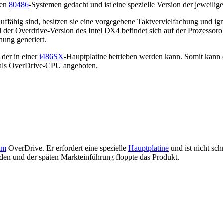
den
80486
-Systemen gedacht und ist eine spezielle Version der jeweilig
ffähig sind, besitzen sie eine vorgegebene Taktvervielfachung und ign
l der Overdrive-Version des Intel DX4 befindet sich auf der Prozessor
ung generiert.
, der in einer
i486SX
-Hauptplatine betrieben werden kann. Somit kann 
als OverDrive-CPU angeboten.
um
OverDrive. Er erfordert eine spezielle
Hauptplatine
und ist nicht sch
den und der späten Markteinführung floppte das Produkt.