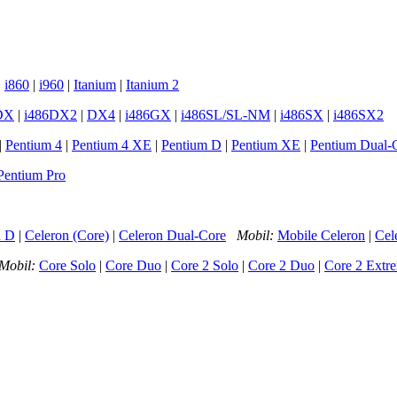
|
i860
|
i960
|
Itanium
|
Itanium 2
DX
|
i486DX2
|
DX4
|
i486GX
|
i486SL/SL-NM
|
i486SX
|
i486SX2
|
Pentium 4
|
Pentium 4 XE
|
Pentium D
|
Pentium XE
|
Pentium Dual-
Pentium Pro
n D
|
Celeron (Core)
|
Celeron Dual-Core
Mobil:
Mobile Celeron
|
Cel
Mobil:
Core Solo
|
Core Duo
|
Core 2 Solo
|
Core 2 Duo
|
Core 2 Extr