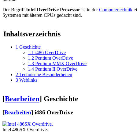
Der Begriff
Intel OverDrive Prozessor
ist in der
Computertechnik
ei
Systemen mit älteren CPUs gedacht sind.
Inhaltsverzeichnis
1
Geschichte
1.1
i486 OverDrive
1.2
Pentium OverDrive
1.3
Pentium MMX OverDrive
1.4
Pentium II OverDrive
2
Technische Besonderheiten
3
Weblinks
[
Bearbeiten
]
Geschichte
[
Bearbeiten
]
i486 OverDrive
Intel 486SX Overdrive.