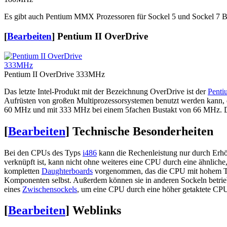
Es gibt auch Pentium MMX Prozessoren für Sockel 5 und Sockel 7 Bo
[
Bearbeiten
]
Pentium II OverDrive
Pentium II OverDrive 333MHz
Das letzte Intel-Produkt mit der Bezeichnung OverDrive ist der
Penti
Aufrüsten von großen Multiprozessorsystemen benutzt werden kann, 
60 MHz und mit 333 MHz bei einem 5fachen Bustakt von 66 MHz. Der
[
Bearbeiten
]
Technische Besonderheiten
Bei den CPUs des Typs
i486
kann die Rechenleistung nur durch Er
verknüpft ist, kann nicht ohne weiteres eine CPU durch eine ähnlich
kompletten
Daughterboards
vorgenommen, das die CPU mit hohem Takt
Komponenten selbst. Außerdem können sie in anderen Sockeln betrieb
eines
Zwischensockels
, um eine CPU durch eine höher getaktete CPU
[
Bearbeiten
]
Weblinks