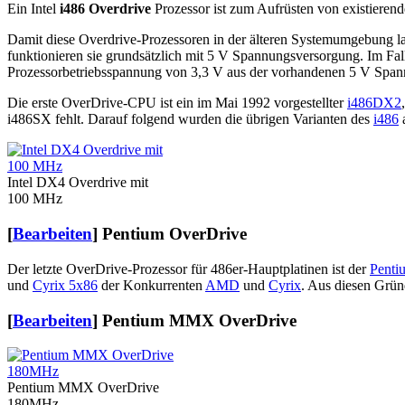
Ein Intel
i486 Overdrive
Prozessor ist zum Aufrüsten von existieren
Damit diese Overdrive-Prozessoren in der älteren Systemumgebung lau
funktionieren sie grundsätzlich mit 5 V Spannungsversorgung. Im Fal
Prozessorbetriebsspannung von 3,3 V aus der vorhandenen 5 V Spann
Die erste OverDrive-CPU ist ein im Mai 1992 vorgestellter
i486DX2
i486SX fehlt. Darauf folgend wurden die übrigen Varianten des
i486
Intel DX4 Overdrive mit
100 MHz
[
Bearbeiten
]
Pentium OverDrive
Der letzte OverDrive-Prozessor für 486er-Hauptplatinen ist der
Penti
und
Cyrix 5x86
der Konkurrenten
AMD
und
Cyrix
. Aus diesen Grün
[
Bearbeiten
]
Pentium MMX OverDrive
Pentium MMX OverDrive
180MHz