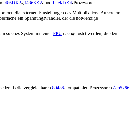
en
i486DX2
-,
i486SX2
- und
Intel-DX4
-Prozessoren.
orieren die externen Einstellungen des Multiplikators. Außerdem
oberfläche ein Spannungswandler, der die notwendige
ein solches System mit einer
FPU
nachgerüstet werden, die dem
neller als die vergleichbaren
80486
-kompatiblen Prozessoren
Am5x86