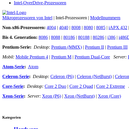
Intel-OverDrive-Prozessoren
Mikroprozessoren von Intel
| Intel-Prozessoren |
Modellnummern
Non-x86-Prozessoren:
4004
|
4040
|
8008
|
8080
|
8085
|
iAPX 432
Bis 4. Generation:
8086
|
8088
|
80186
|
80188
|
80286
|
i386
|
i486
Pentium-Serie:
Desktop:
Pentium (MMX)
|
Pentium II
|
Pentium III
Mobil:
Mobile Pentium 4
|
Pentium M
|
Pentium Dual-Core
Server:
Atom-Serie
:
Atom
Celeron-Serie
:
Desktop:
Celeron (P6)
|
Celeron (NetBurst)
|
Celero
Core-Serie
:
Desktop:
Core 2 Duo
|
Core 2 Quad
|
Core 2 Extreme
Xeon-Serie
:
Server:
Xeon (P6)
|
Xeon (NetBurst)
|
Xeon (Core)
Kategorien