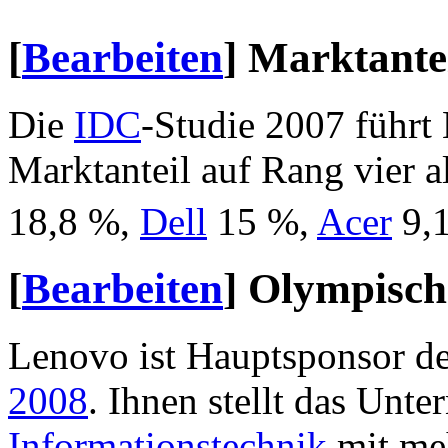
[
Bearbeiten
]
Marktante
Die
IDC
-Studie 2007 führt
Marktanteil auf Rang vier al
18,8 %,
Dell
15 %,
Acer
9,
[
Bearbeiten
]
Olympisch
Lenovo ist Hauptsponsor d
2008
. Ihnen stellt das Unt
Informationstechnik
mit me