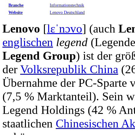
Branche
Informationstechnik
Website
Lenovo Deutschland
Lenovo
[
lɛˈnɔvo
] (auch
Le
englischen
legend
(Legende
Legend Group
) ist der grö
der
Volksrepublik China
(26
Übernahme der PC-Sparte 
(7,5 % Marktanteil). Sein w
Legend Holdings (42 % Ante
staatlichen
Chinesischen Ak