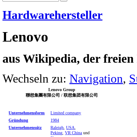
Hardwarehersteller
Lenovo
aus Wikipedia, der freie
Wechseln zu:
Navigation
,
S
Lenovo Group
聯想集團有限公司
/
联想集团有限公司
Unternehmensform
Limited company
Gründung
1984
Unternehmenssitz
Raleigh
,
USA
,
Peking
,
VR China
und