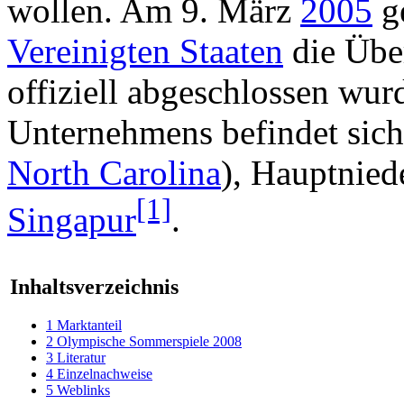
wollen. Am 9. März
2005
g
Vereinigten Staaten
die Übe
offiziell abgeschlossen wur
Unternehmens befindet sic
North Carolina
), Hauptnied
[1]
Singapur
.
Inhaltsverzeichnis
1
Marktanteil
2
Olympische Sommerspiele 2008
3
Literatur
4
Einzelnachweise
5
Weblinks