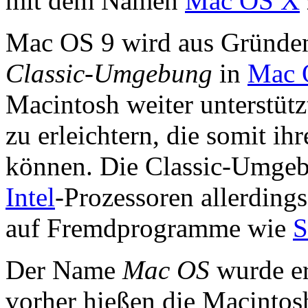
mit dem Namen
Mac OS X
Mac OS 9 wird aus Gründen 
Classic-Umgebung
in
Mac 
Macintosh weiter unterstüt
zu erleichtern, die somit i
können. Die Classic-Umgeb
Intel
-Prozessoren allerdings 
auf Fremdprogramme wie
S
Der Name
Mac OS
wurde er
vorher hießen die Macinto