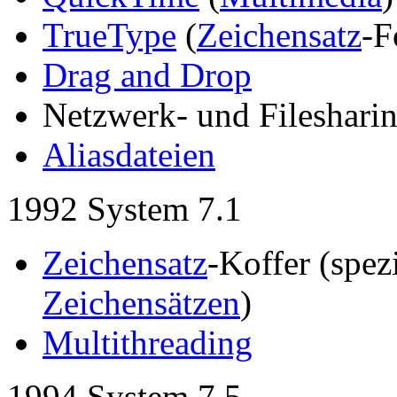
TrueType
(
Zeichensatz
-F
Drag and Drop
Netzwerk- und Fileshari
Aliasdateien
1992 System 7.1
Zeichensatz
-Koffer (spez
Zeichensätzen
)
Multithreading
1994 System 7.5