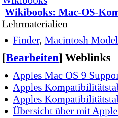
Wikibooks: Mac-OS-Ko
Lehrmaterialien
Finder
,
Macintosh Model
[
Bearbeiten
]
Weblinks
Apples Mac OS 9 Support
Apples Kompatibilitätsta
Apples Kompatibilitätsta
Übersicht über mit Appl