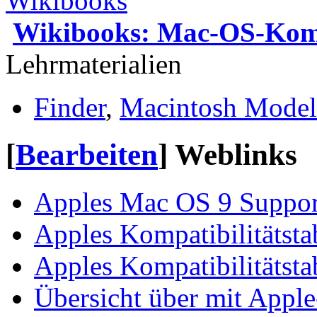
Wikibooks: Mac-OS-Ko
Lehrmaterialien
Finder
,
Macintosh Model
[
Bearbeiten
]
Weblinks
Apples Mac OS 9 Support
Apples Kompatibilitätsta
Apples Kompatibilitätsta
Übersicht über mit Appl