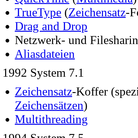
TrueType
(
Zeichensatz
-F
Drag and Drop
Netzwerk- und Fileshari
Aliasdateien
1992 System 7.1
Zeichensatz
-Koffer (spez
Zeichensätzen
)
Multithreading
1994 System 7.5