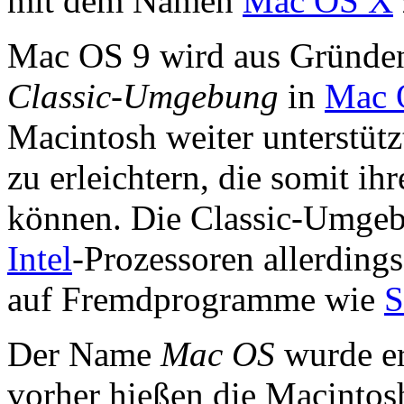
mit dem Namen
Mac OS X
Mac OS 9 wird aus Gründen 
Classic-Umgebung
in
Mac 
Macintosh weiter unterstüt
zu erleichtern, die somit i
können. Die Classic-Umgeb
Intel
-Prozessoren allerdings 
auf Fremdprogramme wie
S
Der Name
Mac OS
wurde er
vorher hießen die Macinto