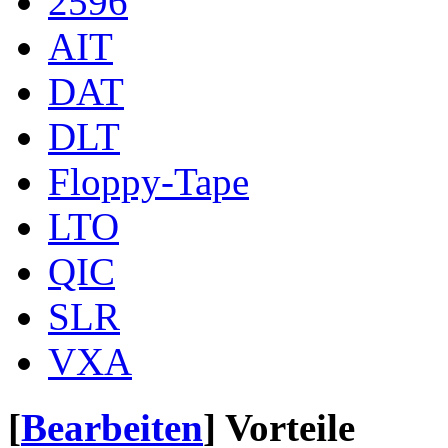
2596
AIT
DAT
DLT
Floppy-Tape
LTO
QIC
SLR
VXA
[
Bearbeiten
]
Vorteile