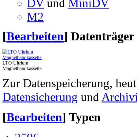
DV
und
MiniDV
M2
[
Bearbeiten
]
Datenträger 
LTO Ultrium
Magnetbandkassette
Zur Datenspeicherung, heut
Datensicherung
und
Archiv
[
Bearbeiten
]
Typen