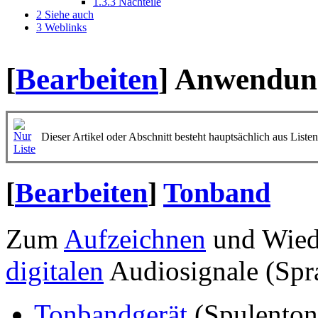
1.3.3
Nachteile
2
Siehe auch
3
Weblinks
[
Bearbeiten
]
Anwendun
Dieser Artikel oder Abschnitt besteht hauptsächlich aus Listen
[
Bearbeiten
]
Tonband
Zum
Aufzeichnen
und Wied
digitalen
Audiosignale (Spr
Tonbandgerät
(Spulenton