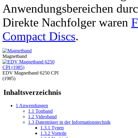
Anwendungsbereichen durch
Direkte Nachfolger waren
F
Compact Discs
.
Magnetband
EDV Magnetband 6250 CPI
(1985)
Inhaltsverzeichnis
1
Anwendungen
1.1
Tonband
1.2
Videoband
1.3
Datenträger in der Informationstechnik
1.3.1
Typen
1.3.2
Vorteile