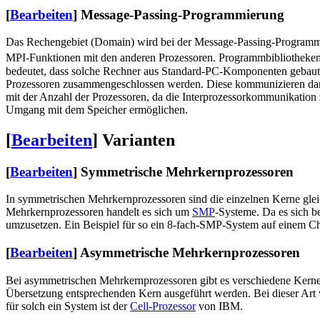
[
Bearbeiten
]
Message-Passing-Programmierung
Das Rechengebiet (Domain) wird bei der Message-Passing-Programmier
MPI-Funktionen mit den anderen Prozessoren. Programmbibliotheken
bedeutet, dass solche Rechner aus Standard-PC-Komponenten gebaut we
Prozessoren zusammengeschlossen werden. Diese kommunizieren dann
mit der Anzahl der Prozessoren, da die Interprozessorkommunikation
Umgang mit dem Speicher ermöglichen.
[
Bearbeiten
]
Varianten
[
Bearbeiten
]
Symmetrische Mehrkernprozessoren
In symmetrischen Mehrkernprozessoren sind die einzelnen Kerne gleic
Mehrkernprozessoren handelt es sich um
SMP
-Systeme. Da es sich b
umzusetzen. Ein Beispiel für so ein 8-fach-SMP-System auf einem C
[
Bearbeiten
]
Asymmetrische Mehrkernprozessoren
Bei asymmetrischen Mehrkernprozessoren gibt es verschiedene Kerne, 
Übersetzung entsprechenden Kern ausgeführt werden. Bei dieser Art 
für solch ein System ist der
Cell-Prozessor
von IBM.