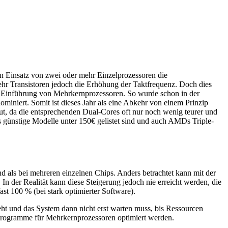
n Einsatz von zwei oder mehr Einzelprozessoren die
hr Transistoren jedoch die Erhöhung der Taktfrequenz. Doch dies
e Einführung von Mehrkernprozessoren. So wurde schon in der
iniert. Somit ist dieses Jahr als eine Abkehr von einem Prinzip
aut, da die entsprechenden Dual-Cores oft nur noch wenig teurer und
ss günstige Modelle unter 150€ gelistet sind und auch AMDs Triple-
d als bei mehreren einzelnen Chips. Anders betrachtet kann mit der
n der Realität kann diese Steigerung jedoch nie erreicht werden, die
t 100 % (bei stark optimierter Software).
teht und das System dann nicht erst warten muss, bis Ressourcen
 Programme für Mehrkernprozessoren optimiert werden.