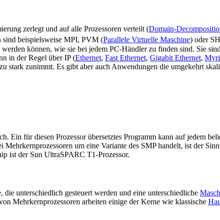
ung zerlegt und auf alle Prozessoren verteilt (
Domain-Decompositio
 sind beispielsweise MPI, PVM (
Parallele Virtuelle Maschine
) oder 
rden können, wie sie bei jedem PC-Händler zu finden sind. Sie sind th
 in der Regel über IP (
Ethernet
,
Fast Ethernet
,
Gigabit Ethernet
,
Myri
 zu stark zunimmt. Es gibt aber auch Anwendungen die umgekehrt skalie
h. Ein für diesen Prozessor übersetztes Programm kann auf jedem beli
ei Mehrkernprozessoren um eine Variante des SMP handelt, ist der Si
hip ist der Sun UltraSPARC T1-Prozessor.
die unterschiedlich gesteuert werden und eine unterschiedliche
Masch
von Mehrkernprozessoren arbeiten einige der Kerne wie klassische
Hau