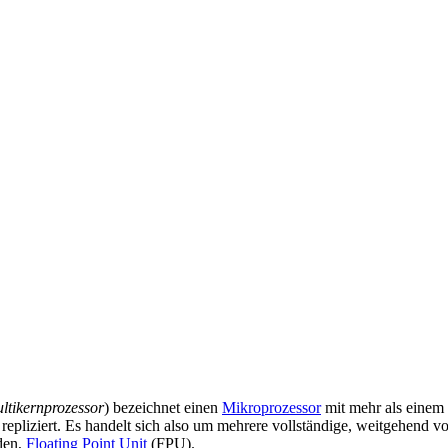
ltikernprozessor
) bezeichnet einen
Mikroprozessor
mit mehr als einem
 repliziert. Es handelt sich also um mehrere vollständige, weitgehend 
den,
Floating Point Unit
(FPU).