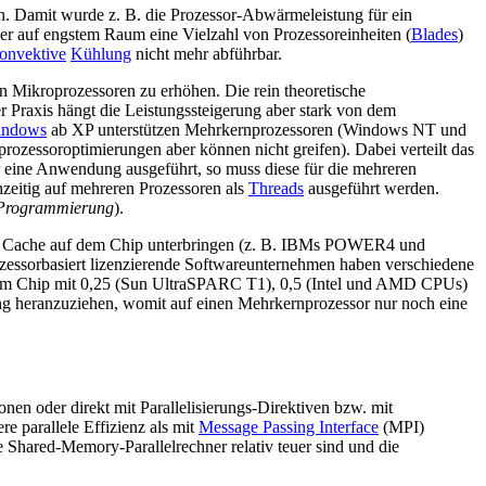
 Damit wurde z. B. die Prozessor-Abwärmeleistung für ein
ier auf engstem Raum eine Vielzahl von Prozessoreinheiten (
Blades
)
onvektive
Kühlung
nicht mehr abführbar.
n Mikroprozessoren zu erhöhen. Die rein theoretische
r Praxis hängt die Leistungssteigerung aber stark von dem
indows
ab XP unterstützen Mehrkernprozessoren (Windows NT und
ozessoroptimierungen aber können nicht greifen). Dabei verteilt das
 eine Anwendung ausgeführt, so muss diese für die mehreren
hzeitig auf mehreren Prozessoren als
Threads
ausgeführt werden.
-Programmierung
).
red Cache auf dem Chip unterbringen (z. B. IBMs POWER4 und
zessorbasiert lizenzierende Softwareunternehmen haben verschiedene
einem Chip mit 0,25 (Sun UltraSPARC T1), 0,5 (Intel und AMD CPUs)
ung heranzuziehen, womit auf einen Mehrkernprozessor nur noch eine
nen oder direkt mit Parallelisierungs-Direktiven bzw. mit
 parallele Effizienz als mit
Message Passing Interface
(MPI)
e Shared-Memory-Parallelrechner relativ teuer sind und die