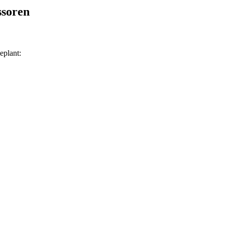
ssoren
eplant: