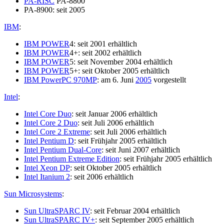
PA-RISC
PA-8800
PA-8900: seit 2005
IBM
:
IBM POWER
4: seit 2001 erhältlich
IBM POWER
4+: seit 2002 erhältlich
IBM POWER
5: seit November 2004 erhältlich
IBM POWER
5+: seit Oktober 2005 erhältlich
IBM PowerPC 970MP
: am 6. Juni
2005
vorgestellt
Intel
:
Intel Core Duo
: seit Januar 2006 erhältlich
Intel Core 2 Duo
: seit Juli 2006 erhältlich
Intel Core 2 Extreme
: seit Juli 2006 erhältlich
Intel Pentium D
: seit Frühjahr 2005 erhältlich
Intel Pentium Dual-Core
: seit Juni 2007 erhältlich
Intel Pentium Extreme Edition
: seit Frühjahr 2005 erhältlich
Intel Xeon DP
: seit Oktober 2005 erhältlich
Intel Itanium 2
: seit 2006 erhältlich
Sun Microsystems
:
Sun UltraSPARC IV
: seit Februar 2004 erhältlich
Sun UltraSPARC IV+
: seit September 2005 erhältlich