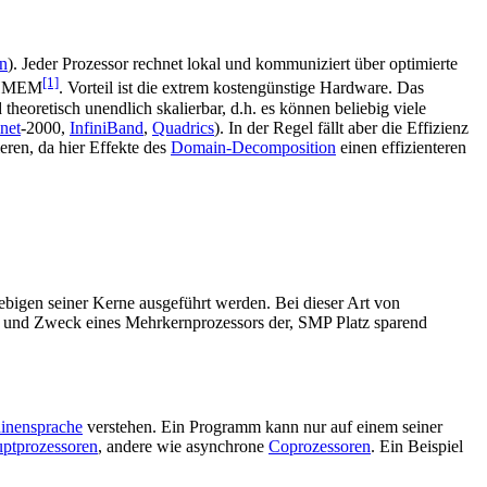
n
). Jeder Prozessor rechnet lokal und kommuniziert über optimierte
[1]
SHMEM
. Vorteil ist die extrem kostengünstige Hardware. Das
eoretisch unendlich skalierbar, d.h. es können beliebig viele
net
-2000,
InfiniBand
,
Quadrics
). In der Regel fällt aber die Effizienz
ren, da hier Effekte des
Domain-Decomposition
einen effizienteren
ebigen seiner Kerne ausgeführt werden. Bei dieser Art von
nn und Zweck eines Mehrkernprozessors der, SMP Platz sparend
inensprache
verstehen. Ein Programm kann nur auf einem seiner
ptprozessoren
, andere wie asynchrone
Coprozessoren
. Ein Beispiel