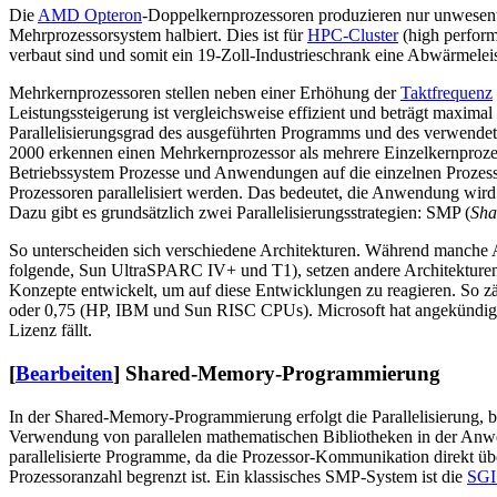
Die
AMD Opteron
-Doppelkernprozessoren produzieren nur unwesent
Mehrprozessorsystem halbiert. Dies ist für
HPC-Cluster
(high perform
verbaut sind und somit ein 19-Zoll-Industrieschrank eine Abwärmelei
Mehrkernprozessoren stellen neben einer Erhöhung der
Taktfrequenz
Leistungssteigerung ist vergleichsweise effizient und beträgt maxima
Parallelisierungsgrad des ausgeführten Programms und des verwende
2000 erkennen einen Mehrkernprozessor als mehrere Einzelkernprozess
Betriebssystem Prozesse und Anwendungen auf die einzelnen Prozesso
Prozessoren parallelisiert werden. Das bedeutet, die Anwendung wird 
Dazu gibt es grundsätzlich zwei Parallelisierungsstrategien: SMP (
Sha
So unterscheiden sich verschiedene Architekturen. Während manche
folgende, Sun UltraSPARC IV+ und T1), setzen andere Architekturen 
Konzepte entwickelt, um auf diese Entwicklungen zu reagieren. So 
oder 0,75 (HP, IBM und Sun RISC CPUs). Microsoft hat angekündigt, 
Lizenz fällt.
[
Bearbeiten
]
Shared-Memory-Programmierung
In der Shared-Memory-Programmierung erfolgt die Parallelisierung, b
Verwendung von parallelen mathematischen Bibliotheken in der Anwe
parallelisierte Programme, da die Prozessor-Kommunikation direkt übe
Prozessoranzahl begrenzt ist. Ein klassisches SMP-System ist die
SGI