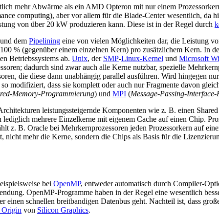
lich mehr Abwärme als ein AMD Opteron mit nur einem Prozessorkern.
ance computing), aber vor allem für die Blade-Center wesentlich, da h
stung von über 20 kW produzieren kann. Diese ist in der Regel durch
k
und dem
Pipelining
eine von vielen Möglichkeiten dar, die Leistung vo
l 100 % (gegenüber einem einzelnen Kern) pro zusätzlichem Kern. In de
ten Betriebssystems ab.
Unix
, der
SMP
-
Linux-Kernel
und
Microsoft W
oren; dadurch sind zwar auch alle Kerne nutzbar, spezielle Mehrkernpr
ren, die diese dann unabhängig parallel ausführen. Wird hingegen nur
so modifiziert, dass sie komplett oder auch nur Fragmente davon gleic
red-Memory-Programmierung
) und
MPI
(
Message-Passing-Interface
 Architekturen leistungssteigernde Komponenten wie z. B. einen Sha
lediglich mehrere Einzelkerne mit eigenem Cache auf einen Chip. Pro
zählt z. B. Oracle bei Mehrkernprozessoren jeden Prozessorkern auf 
nicht mehr die Kerne, sondern die Chips als Basis für die Lizenzier
eispielsweise bei
OpenMP
, entweder automatisch durch Compiler-Optio
ndung. OpenMP-Programme haben in der Regel eine wesentlich bessere
r einen schnellen breitbandigen Datenbus geht. Nachteil ist, dass groß
 Origin
von
Silicon Graphics
.