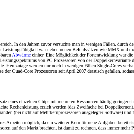
reich. In den Jahren zuvor versuchte man in wenigen Fällen, durch de
der Leistungsfähigkeit war neben neuen Befehlssätzen wie MMX und me
bbaren
Abwärme
einher. Eine Möglichkeit der Fortentwicklung war di
 Leistungsspektrums von PC-Prozessoren von der Doppelkernvariante dom
hatte. Heutzutage werden nur noch in wenigen Fällen Single-Cores verb
eise der Quad-Core Prozessoren seit April 2007 drastisch gefallen, soda
atz eines einzelnen Chips mit mehreren Ressourcen häufig geringer sin
chte Rechenleistung erzielt werden (das Zweifache bei Doppelkernen). I
nden (bei nicht auf Mehrkernprozessoren ausgelegter Software) und fas
eres Arbeiten möglich, da ein weiterer Kern für neue Aufgaben bereit s
essoren auf den Markt brachten, ist damit zu rechnen, dass immer mehr