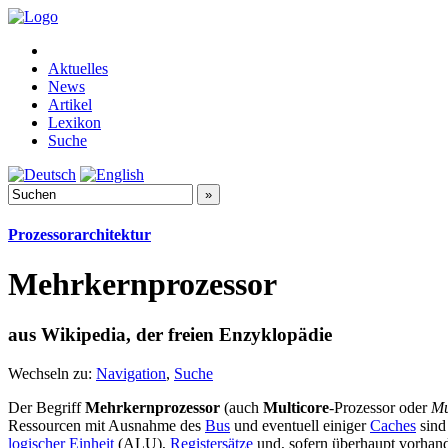
Aktuelles
News
Artikel
Lexikon
Suche
Prozessorarchitektur
Mehrkernprozessor
aus Wikipedia, der freien Enzyklopädie
Wechseln zu:
Navigation
,
Suche
Der Begriff
Mehrkernprozessor
(auch
Multicore
-Prozessor oder
Mu
Ressourcen mit Ausnahme des
Bus
und eventuell einiger
Caches
sind
logischer Einheit
(ALU),
Registersätze
und, sofern überhaupt vorhan