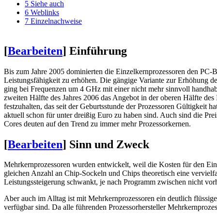
5
Siehe auch
6
Weblinks
7
Einzelnachweise
[
Bearbeiten
]
Einführung
Bis zum Jahre 2005 dominierten die Einzelkernprozessoren den PC-Be
Leistungsfähigkeit zu erhöhen. Die gängige Variante zur Erhöhung 
ging bei Frequenzen um 4 GHz mit einer nicht mehr sinnvoll handha
zweiten Hälfte des Jahres 2006 das Angebot in der oberen Hälfte des
festzuhalten, das seit der Geburtsstunde der Prozessoren Gültigkeit 
aktuell schon für unter dreißig Euro zu haben sind. Auch sind die Pr
Cores deuten auf den Trend zu immer mehr Prozessorkernen.
[
Bearbeiten
]
Sinn und Zweck
Mehrkernprozessoren wurden entwickelt, weil die Kosten für den Eins
gleichen Anzahl an Chip-Sockeln und Chips theoretisch eine vervielfa
Leistungssteigerung schwankt, je nach Programm zwischen nicht vorha
Aber auch im Alltag ist mit Mehrkernprozessoren ein deutlich flüssig
verfügbar sind. Da alle führenden Prozessorhersteller Mehrkernproz