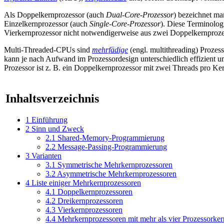
Als Doppelkernprozessor (auch
Dual-Core-Prozessor
) bezeichnet m
Einzelkernprozessor (auch
Single-Core-Prozessor
). Diese Terminolog
Vierkernprozessor nicht notwendigerweise aus zwei Doppelkernprozes
Multi-Threaded-CPUs sind
mehrfädige
(engl. multithreading) Proze
kann je nach Aufwand im Prozessordesign unterschiedlich effizient umg
Prozessor ist z. B. ein Doppelkernprozessor mit zwei Threads pro K
Inhaltsverzeichnis
1
Einführung
2
Sinn und Zweck
2.1
Shared-Memory-Programmierung
2.2
Message-Passing-Programmierung
3
Varianten
3.1
Symmetrische Mehrkernprozessoren
3.2
Asymmetrische Mehrkernprozessoren
4
Liste einiger Mehrkernprozessoren
4.1
Doppelkernprozessoren
4.2
Dreikernprozessoren
4.3
Vierkernprozessoren
4.4
Mehrkernprozessoren mit mehr als vier Prozessorke