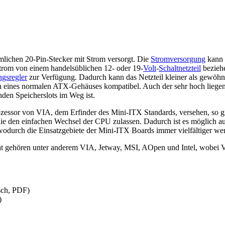
ichen 20-Pin-Stecker mit Strom versorgt. Die
Stromversorgung
kann 
trom von einem handelsüblichen 12- oder 19-
Volt
-
Schaltnetzteil
beziehe
gsregler
zur Verfügung. Dadurch kann das Netzteil kleiner als gewöh
 eines normalen ATX-Gehäuses kompatibel. Auch der sehr hoch liegen
enden Speicherslots im Weg ist.
rozessor von VIA, dem Erfinder des Mini-ITX Standards, versehen, so 
e den einfachen Wechsel der CPU zulassen. Dadurch ist es möglich au
odurch die Einsatzgebiete der Mini-ITX Boards immer vielfältiger we
 gehören unter anderem VIA, Jetway, MSI, AOpen und Intel, wobei VI
sch, PDF)
)