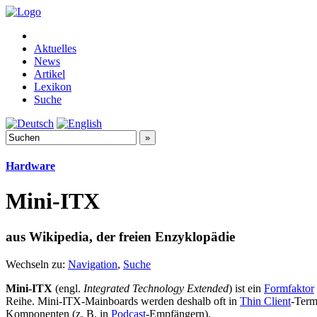
Aktuelles
News
Artikel
Lexikon
Suche
Hardware
Mini-ITX
aus Wikipedia, der freien Enzyklopädie
Wechseln zu:
Navigation
,
Suche
Mini-ITX
(engl.
Integrated Technology Extended
) ist ein
Formfaktor
Reihe. Mini-ITX-Mainboards werden deshalb oft in
Thin Client
-Term
Komponenten (z. B. in
Podcast
-Empfängern).