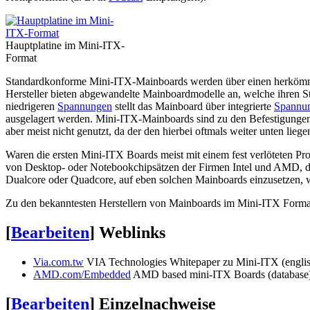
Hauptplatine im Mini-ITX-
Format
Standardkonforme Mini-ITX-Mainboards werden über einen herkömml
Hersteller bieten abgewandelte Mainboardmodelle an, welche ihren S
niedrigeren
Spannungen
stellt das Mainboard über integrierte
Spannun
ausgelagert werden. Mini-ITX-Mainboards sind zu den Befestigungen
aber meist nicht genutzt, da der den hierbei oftmals weiter unten lieg
Waren die ersten Mini-ITX Boards meist mit einem fest verlöteten P
von Desktop- oder Notebookchipsätzen der Firmen Intel und AMD, di
Dualcore oder Quadcore, auf eben solchen Mainboards einzusetzen, w
Zu den bekanntesten Herstellern von Mainboards im Mini-ITX Format
[
Bearbeiten
]
Weblinks
Via.com.tw
VIA Technologies Whitepaper zu Mini-ITX (engli
AMD.com/Embedded
AMD based mini-ITX Boards (database
[
Bearbeiten
]
Einzelnachweise