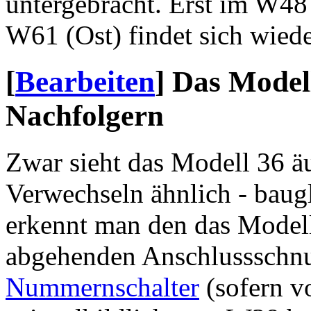
untergebracht. Erst im W48
W61 (Ost) findet sich wiede
[
Bearbeiten
]
Das Modell
Nachfolgern
Zwar sieht das Modell 36 
Verwechseln ähnlich - baugl
erkennt man den das Modell 
abgehenden Anschlussschnur
Nummernschalter
(sofern v