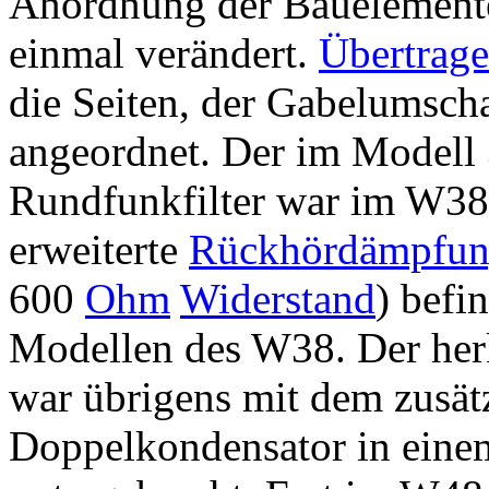
Anordnung der Bauelemente
einmal verändert.
Übertrage
die Seiten, der Gabelumscha
angeordnet. Der im Modell 
Rundfunkfilter war im W38
erweiterte
Rückhördämpfu
600
Ohm
Widerstand
) befi
Modellen des W38. Der he
war übrigens mit dem zusät
Doppelkondensator in ein