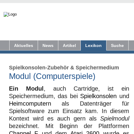
Aktuelles
News
Artikel
Lexikon
Suche
Spielkonsolen-Zubehör
&
Speichermedium
Modul (Computerspiele)
Ein
Modul
, auch Cartridge, ist ein
Speichermedium, das bei
Spielkonsolen
und
Heimcomputern
als Datenträger für
Spielsoftware zum Einsatz kam. In diesem
Kontext wird es auch gern als
Spielmodul
bezeichnet. Mit Beginn der Plattformen
Channel F
und dem
Atari 2600
wurde es