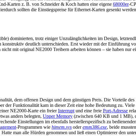
-End-Karten z. B. von Schneider & Koch hatten eine eigene
68000er
-CP
erdurch sollten die Einstiegspreise für Ethernet-Karten gesenkt werd
e) dominierten, trotz einiger Unzulänglichkeiten im Design, letztendl
konstruktiv deutlich unterschieden. Erst wieder mit der Einführung v
nicht mit original NE2000 Treibern arbeiten können – sie haben nur ei
onalität, dem offenen Design und dem günstigen Preis. Die Vorteile des
ber der Funktionalität kam in dieser Zeit eine hohe Bedeutung zu. Viel
i einer NE2000-Karte ein freier
Interrupt
und eine freie
Port-Adresse
rela
 etwas anders belegten,
Upper Memory
(zwischen 640 KB und 1 MB), der
chende Einstellungen im ebenfalls herstellerspezifisch zu bedienend
agement
-Programmen wie
himem.sys
oder
emm386.exe
, beide musste
Hatte man alle Hürden genommen und ließ einen Optimierer den unteren