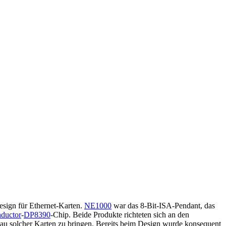
sign für Ethernet-Karten.
NE1000
war das 8-Bit-ISA-Pendant, das
nductor
-
DP8390
-Chip. Beide Produkte richteten sich an den
 Bau solcher Karten zu bringen. Bereits beim Design wurde konsequent