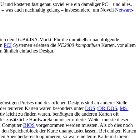
U und kosteten fast genau soviel wie ein damaliger PC – und alles,
en – was auch nachhaltig gelang – insbesondere, um Novell
Netware
-
ich den 16-Bit-ISA-Markt. Für die unmittelbar nachfolgende
on
PCI
-Systemen erlebten die
NE2000-kompatiblen
Karten, vor allem
n ähnlich einfaches Design.
 günstigen Preises und des offenen Designs sind an anderer Stelle
e der teureren Karten waren besonders unter
DOS
(
DR-DOS
,
MS-
tiv leicht zu finden waren, benötigten die anderen Karten oft
 zusätzliche Hardwarekenntnis erforderte. Weiter musste dieser
en Computer-
BIOS
vorgenommen werden mussten. Als ob dies noch
n den Speicherblock der Karte unangetastet lassen. Bei einigen Karten
 Speicherbereich optimieren, so war eine teure Karte mit ihrem