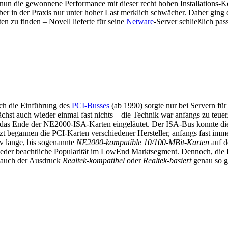
ie gewonnene Performance mit dieser recht hohen Installations-Komple
er in der Praxis nur unter hoher Last merklich schwächer. Daher ging
 zu finden – Novell lieferte für seine
Netware
-Server schließlich pas
ch die Einführung des
PCI-Busses
(ab 1990) sorgte nur bei Servern fü
chst auch wieder einmal fast nichts – die Technik war anfangs zu teuer
e das Ende der NE2000-ISA-Karten eingeläutet. Der ISA-Bus konnte di
tzt begannen die PCI-Karten verschiedener Hersteller, anfangs fast imm
iv lange, bis sogenannte
NE2000-kompatible 10/100-MBit-Karten
auf d
eder beachtliche Popularität im LowEnd Marktsegment. Dennoch, di
e auch der Ausdruck
Realtek-kompatibel
oder
Realtek-basiert
genau so g