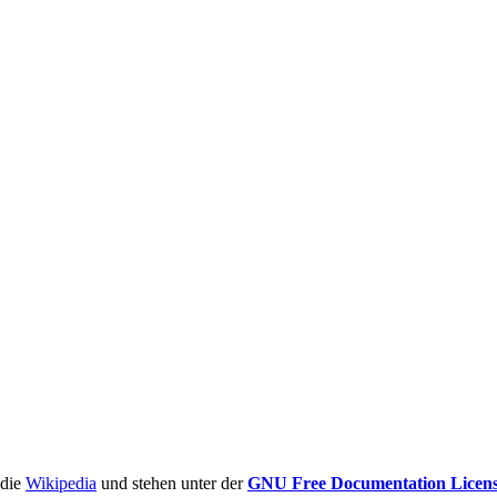
ädie
Wikipedia
und stehen unter der
GNU Free Documentation Licen