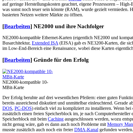
auf geringe Herstellungskosten geachtet, eigene Prozessoren – High
was sonst noch teuer sein könnte (RAM), wurde gezielt vermieden. Hi
basierten Netzen weitere Märkte zu öffnen.
[
Bearbeiten
]
NE2000 und ihre Nachfolger
NE2000-kompatible Ethernet-Karten (eigentlich NE2000 und kompatibl
Busarchitektur,
Extended ISA
(EISA) gab es NE3200-Karten, die sich 
im Low-End-Bereich eine Renaissance, wobei diese Karten eigentlich 
[
Bearbeiten
]
Gründe für den Erfolg
NE2000-kompatible 10-
MBit-Karte
Der Erfolg beruhte auf drei wesentlichen Pfeilern: einer guten Funkti
bereits ausreichend diskutiert und unmittelbar einleuchtend. Gerade a
DOS
,
PC-DOS
) einfach viel zu kompliziert zu installieren. Wenn be
zusätzlich einen freien Speicherblock im, je nach Computerhersteller
Speicherblock mit beim
Caching
ausgeschlossen werden, wozu entspre
nicht genug wäre, gab es dann auch noch Probleme mit
Memory Man
musste zusätzlich auch noch ein freier
DMA-Kanal
gefunden werden. 