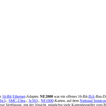
er
16-Bit
Ethernet
-Adapter.
NE2000
war ein offenes 16-Bit-
ISA
-Bus-De
0x3
-,
SMC-Ultra
-,
3c503
-,
NE1000
-Karten, auf dem
National Semico
n zur Verfügung, mit der Absicht, möglichst viele Kartenhersteller zum