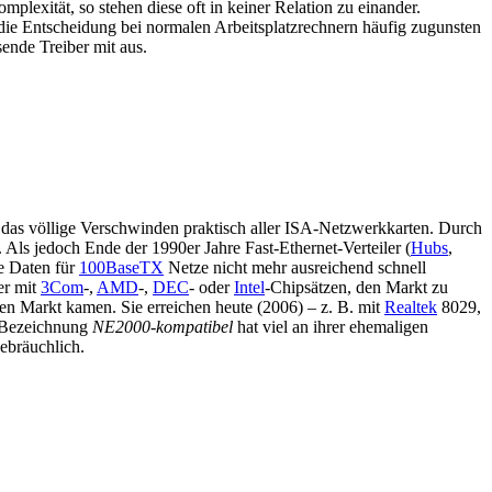
xität, so stehen diese oft in keiner Relation zu einander.
 die Entscheidung bei normalen Arbeitsplatzrechnern häufig zugunsten
sende Treiber mit aus.
r das völlige Verschwinden praktisch aller ISA-Netzwerkkarten. Durch
. Als jedoch Ende der 1990er Jahre Fast-Ethernet-Verteiler (
Hubs
,
e Daten für
100BaseTX
Netze nicht mehr ausreichend schnell
er mit
3Com
-,
AMD
-,
DEC
- oder
Intel
-Chipsätzen, den Markt zu
en Markt kamen. Sie erreichen heute (2006) – z. B. mit
Realtek
8029,
e Bezeichnung
NE2000-kompatibel
hat viel an ihrer ehemaligen
ebräuchlich.