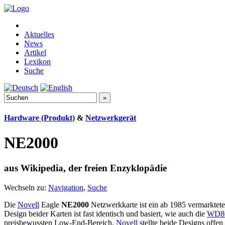
Aktuelles
News
Artikel
Lexikon
Suche
Hardware (Produkt)
&
Netzwerkgerät
NE2000
aus Wikipedia, der freien Enzyklopädie
Wechseln zu:
Navigation
,
Suche
Die
Novell
Eagle
NE2000
Netzwerkkarte ist ein ab 1985 vermarktet
Design beider Karten ist fast identisch und basiert, wie auch die
WD8
preisbewussten Low-End-Bereich.
Novell
stellte beide Designs offe