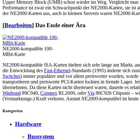
Upper Memory Block (UMB) schon wieder im Weg. Vergleicht man nun d
Performance ist zwar ein Schwachpunkt der NE2000-Karten, sie ist ab
der NE2000-Karten aus, auch in kleinen Servern waren NE2000-Karten
[
Bearbeiten
]
Das Ende einer Ära
NE2000-kompatible 100-
MBit-Karte
NE2000-kompatible ISA-Karten hielten sich sehr lange am Markt, au
die Entwicklung des
Fast-Ethernet
-Standards (1995) änderte sich zunä
Switches
) immer populärer und vor allem preiswerter wurden, wurd
transportieren und preiswerte PCI-Karten lockten in fremde Lager. Je
übernehmen. Da diese Karten nicht überteuert waren, dauerte es relat
Winbond
89C940,
Compex
RL2000, oder
Via
86C926 Chipsatz – wi
(Vermarktungs-) Kraft verloren. Anstatt
NE2000-kompatibel
ist heut
Kategorien
Hardware
Bussystem