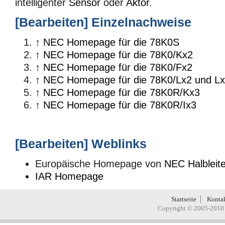
intelligenter
Sensor
oder
Aktor
.
[
Bearbeiten
]
Einzelnachweise
↑
NEC Homepage für die 78K0S
↑
NEC Homepage für die 78K0/Kx2
↑
NEC Homepage für die 78K0/Fx2
↑
NEC Homepage für die 78K0/Lx2 und L
↑
NEC Homepage für die 78K0R/Kx3
↑
NEC Homepage für die 78K0R/Ix3
[
Bearbeiten
]
Weblinks
Europäische Homepage von
NEC Halbleite
IAR Homepage
Startseite
Konta
Copyright © 2005-2010 H