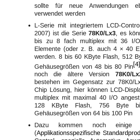
sollte für neue Anwendungen eb
verwendet werden
L-Serie mit integriertem LCD-Contro
2007) ist die Serie
78K0/Lx3
, es kön
bis zu 8 fach multiplex mit 36 I/
Elemente (oder z. B. auch 4 × 40 E
werden. 8 bis 60 KByte Flash, 512 B
[4
Gehäusegrößen von 48 bis 80 Pin
noch die ältere Version
78K0/Lx
bestehen im Gegensatz zur 78K0/Lx
Chip Lösung, hier können LCD-Displa
multiplex mit maximal 40 I/O angest
128 KByte Flash, 756 Byte 
Gehäusegrößen von 64 bis 100 Pin
Dazu kommen noch einige 
(
Applikationsspezifische Standardpro