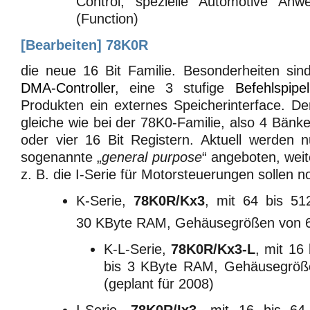
Control, spezielle Automotive A
(Function)
[
Bearbeiten
]
78K0R
die neue 16 Bit Familie. Besonderheiten sind
DMA-Controller
, eine 3 stufige
Befehlspipel
Produkten ein externes Speicherinterface. Der
gleiche wie bei der 78K0-Familie, also 4 Bänke 
oder vier 16 Bit Registern. Aktuell werden 
sogenannte „
general purpose
“ angeboten, weit
z. B. die I-Serie für Motorsteuerungen sollen 
K-Serie,
78K0R/Kx3
, mit 64 bis 51
30 KByte RAM, Gehäusegrößen von 6
K-L-Serie,
78K0R/Kx3-L
, mit 16
bis 3 KByte RAM, Gehäusegröße
(geplant für 2008)
I-Serie,
78K0R/Ix3
, mit 16 bis 64