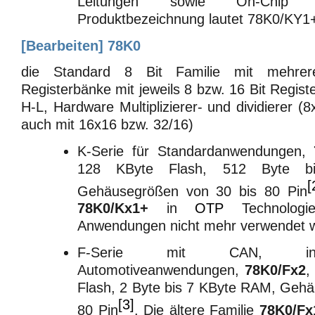
Leitungen sowie On-Chip Os
Produktbezeichnung lautet 78K0/KY
[
Bearbeiten
]
78K0
die Standard 8 Bit Familie mit mehrere
Registerbänke mit jeweils 8 bzw. 16 Bit Regis
H-L, Hardware Multiplizierer- und dividierer (
auch mit 16x16 bzw. 32/16)
K-Serie für Standardanwendungen,
128 KByte Flash, 512 Byte 
[
Gehäusegrößen von 30 bis 80 Pin
78K0/Kx1+
in
OTP
Technologi
Anwendungen nicht mehr verwendet 
F-Serie mit CAN, insb
Automotiveanwendungen,
78K0/Fx2
,
Flash, 2 Byte bis 7 KByte RAM, Gehä
[3]
80 Pin
. Die ältere Familie
78K0/Fx