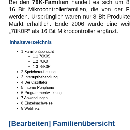
Bei den
78K-Familien
handelt es sich um 8
16 Bit
Mikrocontrollerfamilien
, die von der 
werden. Ursprünglich waren nur 8 Bit Produkt
Markt erhältlich. Ende 2006 wurde eine weit
„78K0R“ als 16 Bit Mikrocontroller ergänzt.
Inhaltsverzeichnis
1
Familienübersicht
1.1
78K0S
1.2
78K0
1.3
78K0R
2
Speicheraufteilung
3
Interruptbehandlung
4
Der Oszillator
5
Interne Peripherie
6
Programmentwicklung
7
Anwendungen
8
Einzelnachweise
9
Weblinks
[
Bearbeiten
]
Familienübersicht