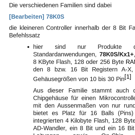
Die verschiedenen Familien sind dabei
[
Bearbeiten
]
78K0S
die kleineren Controller innerhalb der 8 Bit F
Befehlssatz
hier sind nur Produkte d
Standardanwendungen,
78K0S/Kx1+
8 KByte Flash, 128 oder 256 Byte
RA
den 8 bzw. 16 Bit Registern A-X
[1]
Gehäusegrößen von 10 bis 30 Pin
Aus dieser Familie stammt auch da
Chipgehäuse für einen Mikrocontroll
mit den Aussenmaßen von nur ru
bietet es Platz für 16 Balls (Pin
integrierten 4 Kilobyte Flash, 128 By
AD-Wandler, ein 8 Bit und ein 16 Bit