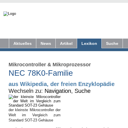
Aktuelles
News
Artikel
Lexikon
Suche
Mikrocontroller
&
Mikroprozessor
NEC 78K0-Familie
aus Wikipedia, der freien Enzyklopädie
Wechseln zu:
Navigation
,
Suche
der kleinste Mikrocontroller der
Welt im Vergleich zum
Standard SOT-23 Gehäuse