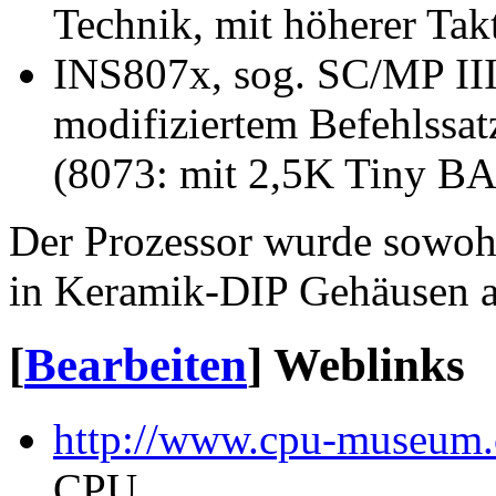
Technik, mit höherer Ta
INS807x, sog. SC/MP II
modifiziertem Befehlss
(8073: mit 2,5K Tiny B
Der Prozessor wurde sowohl
in Keramik-DIP Gehäusen a
[
Bearbeiten
]
Weblinks
http://www.cpu-museu
CPU