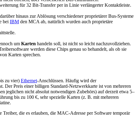
erung für 32 Bit-Transfer per in Linie verlängerter Kontaktleiste.
 darüber hinaus zur Ablösung verschiedener proprietärer Bus-Systeme
e bei
IBM
den MCA ab, natürlich wurden auch proprietäre
ttstelle.
 dennoch um
Karten
handeln soll, ist nicht so leicht nachzuvollziehen.
reibersoftware werden diese Chips genau so behandelt, als ob sie
r von Karten sprechen.
is zu vier)
Ethernet
-Anschlüssen. Häufig wird der
st. Der Preis einer billigen Standard-Netzwerkkarte ist von mehreren
n jeglichen nicht absolut notwendigen Zubehörs) auf derzeit etwa 5–
ührung bis zu 100 €, sehr spezielle Karten (z. B. mit mehreren
atine.
ige Treiber, die es erlauben, die MAC-Adresse per Software temporär