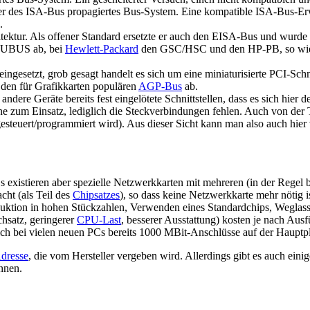
r des ISA-Bus propagiertes Bus-System. Eine kompatible ISA-Bus-Erweit
.
tektur. Als offener Standard ersetzte er auch den EISA-Bus und wurde
UBUS ab, bei
Hewlett-Packard
den GSC/HSC und den HP-PB, so wi
ngesetzt, grob gesagt handelt es sich um eine miniaturisierte PCI-Schni
s den für Grafikkarten populären
AGP-Bus
ab.
ndere Geräte bereits fest eingelötete Schnittstellen, dass es sich hier
 zum Einsatz, lediglich die Steckverbindungen fehlen. Auch von der T
ngesteuert/programmiert wird). Aus dieser Sicht kann man also auch hie
existieren aber spezielle Netzwerkkarten mit mehreren (in der Regel b
ht (als Teil des
Chipsatzes
), so dass keine Netzwerkkarte mehr nötig i
uktion in hohen Stückzahlen, Verwenden eines Standardchips, Weglasse
hsatz, geringerer
CPU-Last
, besserer Ausstattung) kosten je nach Ausf
ch bei vielen neuen PCs bereits 1000 MBit-Anschlüsse auf der Hauptpl
resse
, die vom Hersteller vergeben wird. Allerdings gibt es auch ein
nnen.