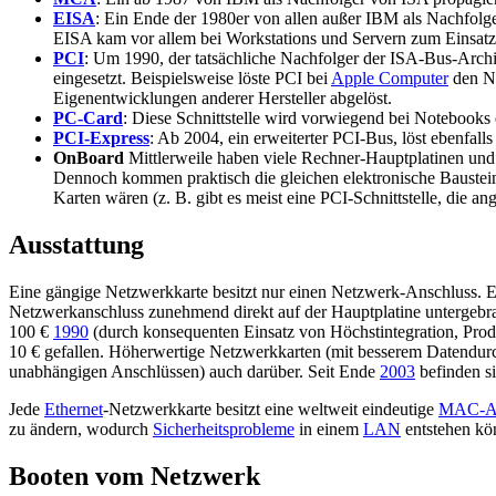
EISA
: Ein Ende der 1980er von allen außer IBM als Nachfolge
EISA kam vor allem bei Workstations und Servern zum Einsatz
PCI
: Um 1990, der tatsächliche Nachfolger der ISA-Bus-Archi
eingesetzt. Beispielsweise löste PCI bei
Apple Computer
den N
Eigenentwicklungen anderer Hersteller abgelöst.
PC-Card
: Diese Schnittstelle wird vorwiegend bei Notebooks ei
PCI-Express
: Ab 2004, ein erweiterter PCI-Bus, löst ebenfall
OnBoard
Mittlerweile haben viele Rechner-Hauptplatinen und a
Dennoch kommen praktisch die gleichen elektronische Bausteine
Karten wären (z. B. gibt es meist eine PCI-Schnittstelle, die a
Ausstattung
Eine gängige Netzwerkkarte besitzt nur einen Netzwerk-Anschluss. Es 
Netzwerkanschluss zunehmend direkt auf der Hauptplatine untergebrac
100 €
1990
(durch konsequenten Einsatz von Höchstintegration, Prod
10 € gefallen. Höherwertige Netzwerkkarten (mit besserem Datendurc
unabhängigen Anschlüssen) auch darüber. Seit Ende
2003
befinden si
Jede
Ethernet
-Netzwerkkarte besitzt eine weltweit eindeutige
MAC-Ad
zu ändern, wodurch
Sicherheitsprobleme
in einem
LAN
entstehen kö
Booten vom Netzwerk