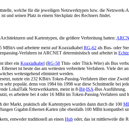
tstelle, welche für die jeweiligen Netzwerktypen bzw. die Netzwerk-Arc
 ist und seinen Platz in einem Steckplatz des Rechners findet.
Architekturen und Kartentypen, die größere Verbreitung hatten:
ARCN
5 MBit/s und arbeitete meist auf Koaxialkabel
RG-62
als Bus- oder Ste
okenpassing-Verfahren ist ARCNET deterministisch und arbeitet in
Echtz
st über ein
Koaxialkabel
(
RG-58
Thin- oder Thick-Wire) als Bus verbu
 Ethernet ist heute das am weitesten verbreitete Verfahren. Viele der a
tches weitestgehend eliminiert werden.
esetzt, nutzte ein 232 KBit/s Token-Passing-Verfahren über eine Zwei
rn sehr populär, denn von 1984 bis 1998 war diese Schnittstelle bei je
ende LokalTalk Netzwerkkarten, meist in 8-
Bit
-
ISA
-Bus Ausführung.
, es arbeitete bei 4 oder 16 MBit im Token-Passing-Verfahren und ha
ich der Markt, praktisch alle Kartentypen wurden dann durch die 100
MB
affungen Gigabit-Ethernet-Karten (die ebenfalls 100 MBit kompatibel s
kern, entweder traditionell an einen
Hub
oder, das ist mittlerweile die 