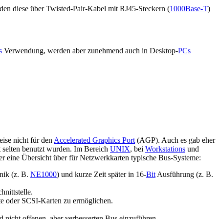
en diese über Twisted-Pair-Kabel mit RJ45-Steckern (
1000Base-T
)
s
Verwendung, werden aber zunehmend auch in Desktop-
PCs
ise nicht für den
Accelerated Graphics Port
(AGP). Auch es gab eher
t selten benutzt wurden. Im Bereich
UNIX
, bei
Workstations
und
ier eine Übersicht über für Netzwerkkarten typische Bus-Systeme:
ik (z. B.
NE1000
) und kurze Zeit später in 16-
Bit
Ausführung (z. B.
nittstelle.
rte oder SCSI-Karten zu ermöglichen.
 nicht offenen, aber verbesserten Bus einzuführen.