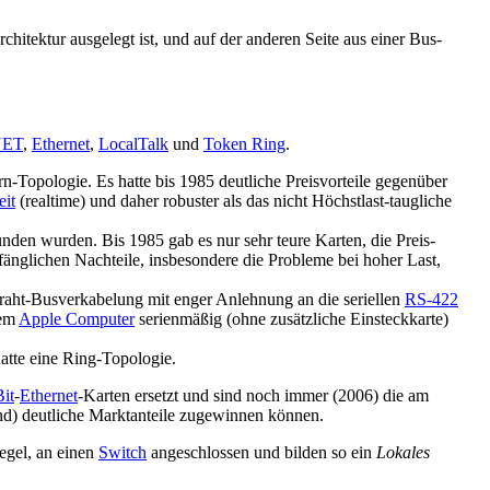
hitektur ausgelegt ist, und auf der anderen Seite aus einer Bus-
ET
,
Ethernet
,
LocalTalk
und
Token Ring
.
rn-Topologie. Es hatte bis 1985 deutliche Preisvorteile gegenüber
eit
(realtime) und daher robuster als das nicht Höchstlast-taugliche
nden wurden. Bis 1985 gab es nur sehr teure Karten, die Preis-
nfänglichen Nachteile, insbesondere die Probleme bei hoher Last,
draht-Busverkabelung mit enger Anlehnung an die seriellen
RS-422
dem
Apple Computer
serienmäßig (ohne zusätzliche Einsteckkarte)
tte eine Ring-Topologie.
it
-
Ethernet
-Karten ersetzt und sind noch immer (2006) die am
ind) deutliche Marktanteile zugewinnen können.
Regel, an einen
Switch
angeschlossen und bilden so ein
Lokales