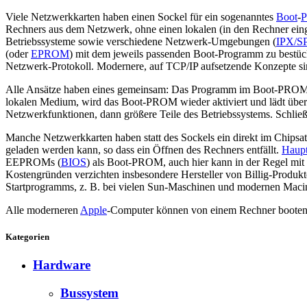
Viele Netzwerkkarten haben einen Sockel für ein sogenanntes
Boot
-
Rechners aus dem Netzwerk, ohne einen lokalen (in den Rechner einge
Betriebssysteme sowie verschiedene Netzwerk-Umgebungen (
IPX/S
(oder
EPROM
) mit dem jeweils passenden Boot-Programm zu bestüc
Netzwerk-Protokoll. Modernere, auf TCP/IP aufsetzende Konzepte sin
Alle Ansätze haben eines gemeinsam: Das Programm im Boot-PROM wir
lokalen Medium, wird das Boot-PROM wieder aktiviert und lädt über d
Netzwerkfunktionen, dann größere Teile des Betriebssystems. Schließ
Manche Netzwerkkarten haben statt des Sockels ein direkt im Chipsa
geladen werden kann, so dass ein Öffnen des Rechners entfällt.
Haupt
EEPROMs (
BIOS
) als Boot-PROM, auch hier kann in der Regel mit
Kostengründen verzichten insbesondere Hersteller von Billig-Produkte
Startprogramms, z. B. bei vielen Sun-Maschinen und modernen Macinto
Alle moderneren
Apple
-Computer können von einem Rechner booten,
Kategorien
Hardware
Bussystem