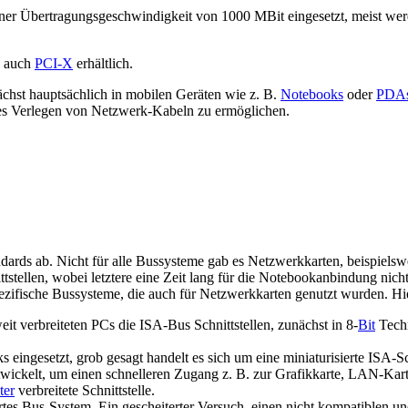
er Übertragungsgeschwindigkeit von 1000 MBit eingesetzt, meist werd
s auch
PCI-X
erhältlich.
ächst hauptsächlich in mobilen Geräten wie z. B.
Notebooks
oder
PDA
es Verlegen von Netzwerk-Kabeln zu ermöglichen.
dards ab. Nicht für alle Bussysteme gab es Netzwerkkarten, beispielswe
tstellen, wobei letztere eine Zeit lang für die Notebookanbindung nich
pezifische Bussysteme, die auch für Netzwerkkarten genutzt wurden. H
t verbreiteten PCs die ISA-Bus Schnittstellen, zunächst in 8-
Bit
Techn
eingesetzt, grob gesagt handelt es sich um eine miniaturisierte ISA-Sch
ntwickelt, um einen schnelleren Zugang z. B. zur Grafikkarte, LAN-Ka
er
verbreitete Schnittstelle.
es Bus-System. Ein gescheiterter Versuch, einen nicht kompatiblen und