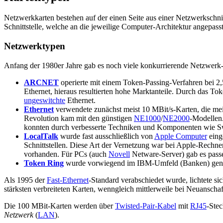
Netzwerkkarten bestehen auf der einen Seite aus einer Netzwerkschnit
Schnittstelle, welche an die jeweilige Computer-Architektur angepasst
Netzwerktypen
Anfang der 1980er Jahre gab es noch viele konkurrierende Netzwerk-
ARCNET
operierte mit einem Token-Passing-Verfahren bei 2,
Ethernet, hieraus resultierten hohe Marktanteile. Durch das T
ungeswitchte
Ethernet.
Ethernet
verwendete zunächst meist 10 MBit/s-Karten, die mei
Revolution kam mit den günstigen
NE1000
/
NE2000
-Modellen.
konnten durch verbesserte Techniken und Komponenten wie Swi
LocalTalk
wurde fast ausschließlich von
Apple Computer
eing
Schnittstellen. Diese Art der Vernetzung war bei Apple-Rechne
vorhanden. Für PCs (auch
Novell
Netware-Server) gab es pass
Token Ring
wurde vorwiegend im IBM-Umfeld (Banken) genutzt
Als 1995 der
Fast-Ethernet
-Standard verabschiedet wurde, lichtete s
stärksten verbreiteten Karten, wenngleich mittlerweile bei Neuansch
Die 100 MBit-Karten werden über
Twisted-Pair-Kabel
mit
RJ45
-Stec
Netzwerk
(
LAN
).