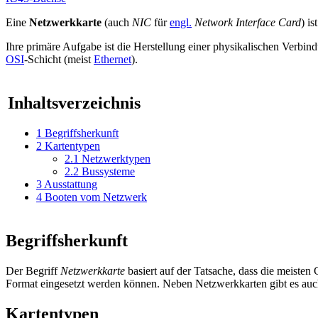
Eine
Netzwerkkarte
(auch
NIC
für
engl.
Network Interface Card
) is
Ihre primäre Aufgabe ist die Herstellung einer physikalischen Verbi
OSI
-Schicht (meist
Ethernet
).
Inhaltsverzeichnis
1
Begriffsherkunft
2
Kartentypen
2.1
Netzwerktypen
2.2
Bussysteme
3
Ausstattung
4
Booten vom Netzwerk
Begriffsherkunft
Der Begriff
Netzwerkkarte
basiert auf der Tatsache, dass die meisten
Format eingesetzt werden können. Neben Netzwerkkarten gibt es au
Kartentypen