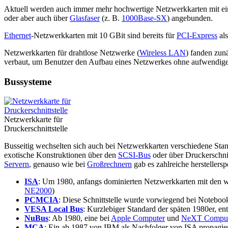
Aktuell werden auch immer mehr hochwertige Netzwerkkarten mit ein
oder aber auch über
Glasfaser
(z. B.
1000Base-SX
) angebunden.
Ethernet
-Netzwerkkarten mit 10 GBit sind bereits für
PCI-Express
al
Netzwerkkarten für drahtlose Netzwerke (
Wireless LAN
) fanden zun
verbaut, um Benutzer den Aufbau eines Netzwerkes ohne aufwendig
Bussysteme
Netzwerkkarte für
Druckerschnittstelle
Busseitig wechselten sich auch bei Netzwerkkarten verschiedene Stan
exotische Konstruktionen über den
SCSI-Bus
oder über Druckerschnit
Servern
, genauso wie bei
Großrechnern
gab es zahlreiche herstellers
ISA
: Um 1980, anfangs dominierten Netzwerkkarten mit den wei
NE2000
)
PCMCIA
: Diese Schnittstelle wurde vorwiegend bei Notebooks 
VESA Local Bus
: Kurzlebiger Standard der späten 1980er, e
NuBus
: Ab 1980, eine bei
Apple Computer
und
NeXT Comput
MCA
: Ein ab 1987 von IBM als Nachfolger von ISA propagiert