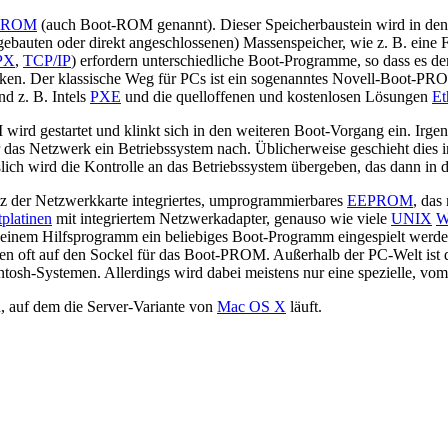
PROM
(auch Boot-ROM genannt). Dieser Speicherbaustein wird in den 
bauten oder direkt angeschlossenen) Massenspeicher, wie z. B. eine F
PX
,
TCP/IP
) erfordern unterschiedliche Boot-Programme, so dass es 
ken. Der klassische Weg für PCs ist ein sogenanntes Novell-Boot-PRO
d z. B. Intels
PXE
und die quelloffenen und kostenlosen Lösungen
Et
d gestartet und klinkt sich in den weiteren Boot-Vorgang ein. Irgen
as Netzwerk ein Betriebssystem nach. Üblicherweise geschieht dies in
lich wird die Kontrolle an das Betriebssystem übergeben, das dann in
tz der Netzwerkkarte integriertes, umprogrammierbares
EEPROM
, das
platinen
mit integriertem Netzwerkadapter, genauso wie viele
UNIX
W
 einem Hilfsprogramm ein beliebiges Boot-Programm eingespielt werde
n oft auf den Sockel für das Boot-PROM. Außerhalb der PC-Welt ist das 
sh-Systemen. Allerdings wird dabei meistens nur eine spezielle, vom H
 auf dem die Server-Variante von
Mac OS X
läuft.