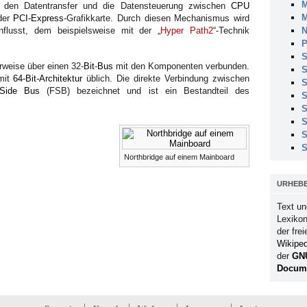
M
rt den Datentransfer und die Datensteuerung zwischen
CPU
M
der
PCI-Express
-Grafikkarte. Durch diesen Mechanismus wird
N
nflusst, dem beispielsweise mit der „
Hyper Path2
“-Technik
P
S
rweise über einen 32-
Bit
-
Bus
mit den Komponenten verbunden.
S
 mit
64-Bit-Architektur
üblich. Die direkte Verbindung zwischen
S
 Side Bus
(FSB) bezeichnet und ist ein Bestandteil des
S
S
S
S
S
Northbridge auf einem Mainboard
URHEB
Text un
Lexikon
der fre
Wikiped
der
GN
Docume