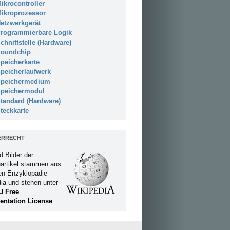
ikrocontroller
ikroprozessor
etzwerkgerät
rogrammierbare Logik
chnittstelle (Hardware)
oundchip
peicherkarte
peicherlaufwerk
peichermedium
peichermodul
tandard (Hardware)
teckkarte
ERRECHT
d Bilder der
artikel stammen aus
ien Enzyklopädie
ia
und stehen unter
U Free
ntation License
.