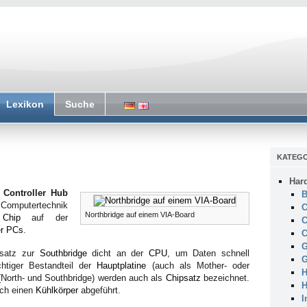
Lexikon
Suche
KATEGO
Har
Controller Hub
B
 Computertechnik
C
Northbridge auf einem VIA-Board
n
Chip
auf der
C
er PCs
.
C
G
nsatz zur
Southbridge
dicht an der
CPU
, um Daten schnell
G
chtiger Bestandteil der
Hauptplatine
(auch als Mother- oder
H
(North- und Southbridge) werden auch als
Chipsatz
bezeichnet.
H
rch einen
Kühlkörper
abgeführt.
I