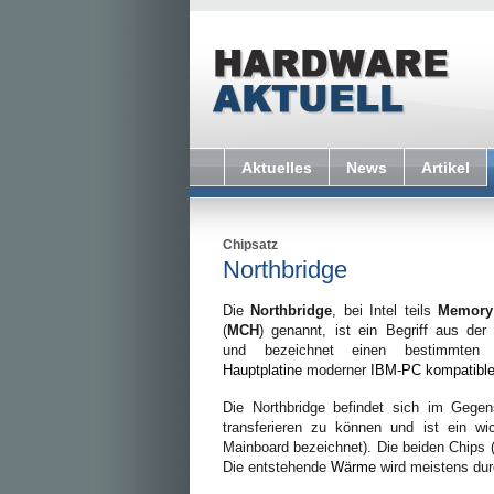
Aktuelles
News
Artikel
Chipsatz
Northbridge
Die
Northbridge
, bei Intel teils
Memory 
(
MCH
) genannt, ist ein Begriff aus der
und bezeichnet einen bestimmte
Hauptplatine
moderner
IBM-PC kompatibl
Die Northbridge befindet sich im Gege
transferieren zu können und ist ein wi
Mainboard bezeichnet). Die beiden Chips 
Die entstehende
Wärme
wird meistens du