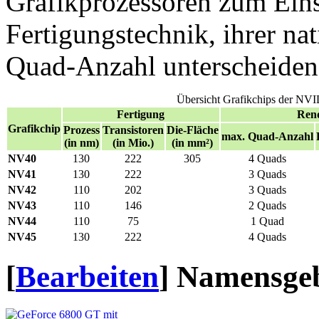
Grafikprozessoren zum Einsat
Fertigungstechnik, ihrer nat
Quad-Anzahl unterscheiden
Übersicht Grafikchips der NV
Fertigung
Rend
Grafikchip
Prozess
Transistoren
Die-Fläche
max. Quad-Anzahl
(in nm)
(in Mio.)
(in mm²)
NV40
130
222
305
4 Quads
NV41
130
222
3 Quads
NV42
110
202
3 Quads
NV43
110
146
2 Quads
NV44
110
75
1 Quad
NV45
130
222
4 Quads
[
Bearbeiten
]
Namensge