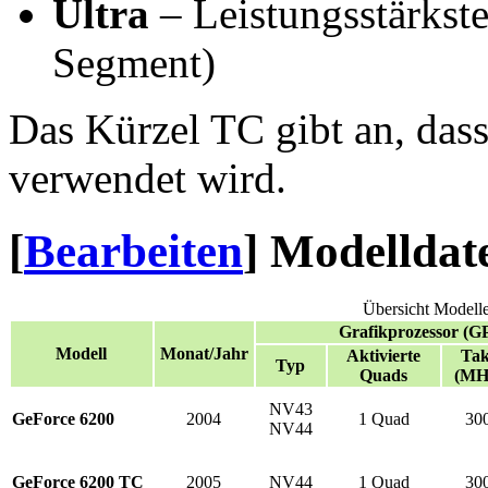
Ultra
– Leistungsstärkst
Segment)
Das Kürzel TC gibt an, das
verwendet wird.
[
Bearbeiten
]
Modelldat
Übersicht Modell
Grafikprozessor (G
Modell
Monat/Jahr
Aktivierte
Tak
Typ
Quads
(MH
NV43
GeForce 6200
2004
1 Quad
30
NV44
GeForce 6200 TC
2005
NV44
1 Quad
30