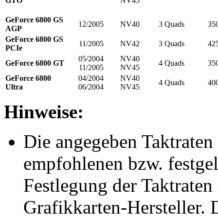
GTO
NV45
GeForce 6800 GS
12/2005
NV40
3 Quads
35
AGP
GeForce 6800 GS
11/2005
NV42
3 Quads
42
PCIe
05/2004
NV40
GeForce 6800 GT
4 Quads
35
11/2005
NV45
GeForce 6800
04/2004
NV40
4 Quads
40
Ultra
06/2004
NV45
Hinweise:
Die angegeben Taktraten
empfohlenen bzw. festgele
Festlegung der Taktraten
Grafikkarten-Hersteller. 