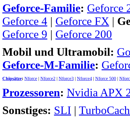
Geforce-Familie
:
Geforce 
Geforce 4
|
Geforce FX
|
Ge
Geforce 9
|
Geforce 200
Mobil und Ultramobil:
Go
Geforce-M-Familie
:
Gefor
Chipsätze
:
Nforce
|
Nforce2
|
Nforce3
|
Nforce4
|
Nforce 500
|
Nforc
Prozessoren
:
Nvidia APX 
Sonstiges:
SLI
|
TurboCach