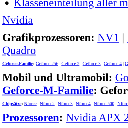
Klasseneinteilung aller 
Nvidia
Grafikprozessoren:
NV1
|
Quadro
Geforce-Familie
:
Geforce 256
|
Geforce 2
|
Geforce 3
|
Geforce 4
|
G
Mobil und Ultramobil:
Go
Geforce-M-Familie
:
Gefo
Chipsätze
:
Nforce
|
Nforce2
|
Nforce3
|
Nforce4
|
Nforce 500
|
Nforc
Prozessoren
:
Nvidia APX 