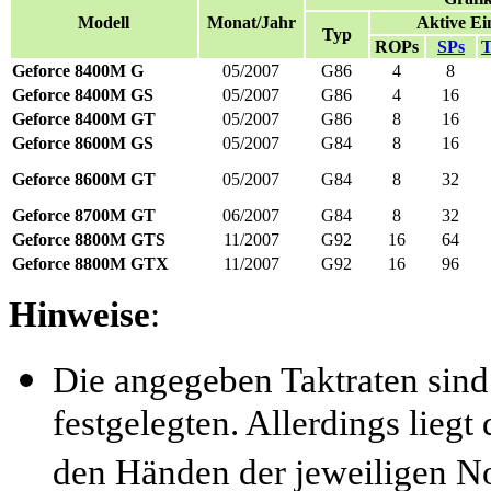
Modell
Monat/Jahr
Aktive Ei
Typ
ROPs
SPs
Geforce 8400M G
05/2007
G86
4
8
Geforce 8400M GS
05/2007
G86
4
16
Geforce 8400M GT
05/2007
G86
8
16
Geforce 8600M GS
05/2007
G84
8
16
Geforce 8600M GT
05/2007
G84
8
32
Geforce 8700M GT
06/2007
G84
8
32
Geforce 8800M GTS
11/2007
G92
16
64
Geforce 8800M GTX
11/2007
G92
16
96
Hinweise
:
Die angegeben Taktraten sin
festgelegten. Allerdings liegt 
den Händen der jeweiligen No