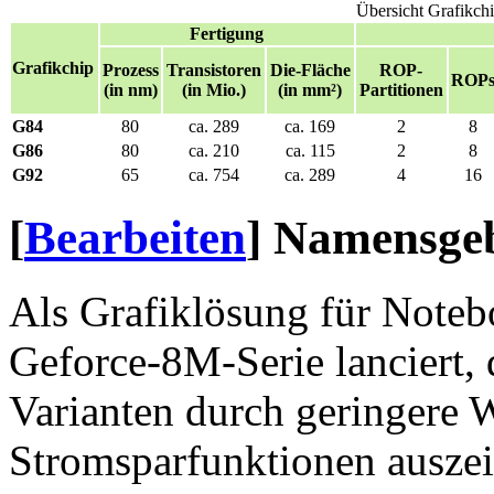
Übersicht Grafikch
Fertigung
Grafikchip
Prozess
Transistoren
Die-Fläche
ROP-
ROP
(in nm)
(in Mio.)
(in mm²)
Partitionen
G84
80
ca. 289
ca. 169
2
8
G86
80
ca. 210
ca. 115
2
8
G92
65
ca. 754
ca. 289
4
16
[
Bearbeiten
]
Namensge
Als Grafiklösung für Noteb
Geforce-8M-Serie lanciert,
Varianten durch geringere
Stromsparfunktionen ausze