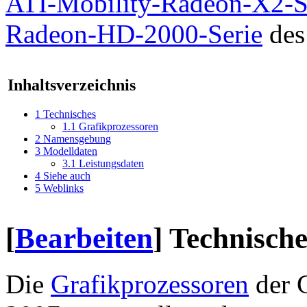
ATI-Mobility-Radeon-X2-S
Radeon-HD-2000-Serie
des
Inhaltsverzeichnis
1
Technisches
1.1
Grafikprozessoren
2
Namensgebung
3
Modelldaten
3.1
Leistungsdaten
4
Siehe auch
5
Weblinks
[
Bearbeiten
]
Technische
Die
Grafikprozessoren
der 