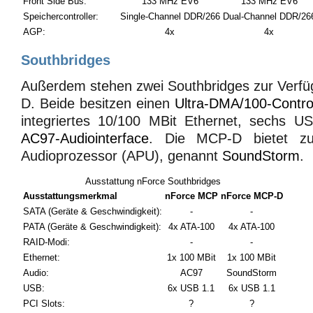
Front Side Bus:
133 MHz EV6
133 MHz EV6
Speichercontroller:
Single-Channel DDR/266
Dual-Channel DDR/26
AGP:
4x
4x
Southbridges
Außerdem stehen zwei Southbridges zur Ver
D. Beide besitzen einen
Ultra-DMA/100-Control
integriertes 10/100 MBit Ethernet, sechs U
AC97-Audiointerface
. Die MCP-D bietet zus
Audioprozessor (APU), genannt
SoundStorm
.
Ausstattung nForce Southbridges
Ausstattungsmerkmal
nForce MCP
nForce MCP-D
SATA (Geräte & Geschwindigkeit):
-
-
PATA (Geräte & Geschwindigkeit):
4x ATA-100
4x ATA-100
RAID-Modi:
-
-
Ethernet:
1x 100 MBit
1x 100 MBit
Audio:
AC97
SoundStorm
USB:
6x USB 1.1
6x USB 1.1
PCI Slots:
?
?