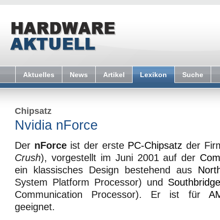
Aktuelles
News
Artikel
Lexikon
Suche
Chipsatz
Nvidia nForce
Der
nForce
ist der erste
PC-Chipsatz
der Fir
Crush
), vorgestellt im Juni 2001 auf der
Com
ein klassisches Design bestehend aus
Nort
System Platform Processor) und
Southbridg
Communication Processor). Er ist für
AM
geeignet.