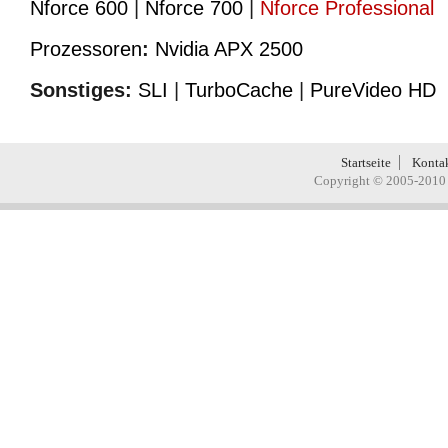
Nforce 600
|
Nforce 700
|
Nforce Professional
Prozessoren
:
Nvidia APX 2500
Sonstiges:
SLI
|
TurboCache
|
PureVideo HD
Startseite
Konta
Copyright © 2005-2010 H