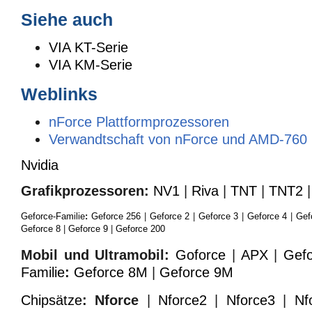
Siehe auch
VIA KT-Serie
VIA KM-Serie
Weblinks
nForce Plattformprozessoren
Verwandtschaft von nForce und AMD-760
Nvidia
Grafikprozessoren:
NV1
|
Riva
|
TNT
|
TNT2
Geforce-Familie
:
Geforce 256
|
Geforce 2
|
Geforce 3
|
Geforce 4
|
Gef
Geforce 8
|
Geforce 9
|
Geforce 200
Mobil und Ultramobil:
Goforce
|
APX
|
Gef
Familie
:
Geforce 8M
|
Geforce 9M
Chipsätze
:
Nforce
|
Nforce2
|
Nforce3
|
Nf