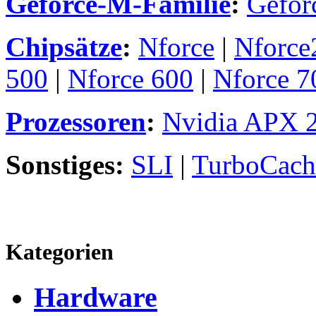
Geforce-M-Familie
:
Gefor
Chipsätze
:
Nforce
|
Nforce
500
|
Nforce 600
|
Nforce 7
Prozessoren
:
Nvidia APX 
Sonstiges:
SLI
|
TurboCach
Kategorien
Hardware