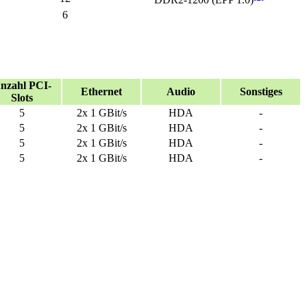
DDR2-1200 (EPP 1.0)
6
nzahl PCI-
Ethernet
Audio
Sonstiges
Slots
5
2x 1 GBit/s
HDA
-
5
2x 1 GBit/s
HDA
-
5
2x 1 GBit/s
HDA
-
5
2x 1 GBit/s
HDA
-