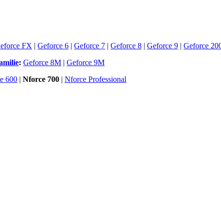
eforce FX
|
Geforce 6
|
Geforce 7
|
Geforce 8
|
Geforce 9
|
Geforce 20
amilie
:
Geforce 8M
|
Geforce 9M
e 600
|
Nforce 700
|
Nforce Professional