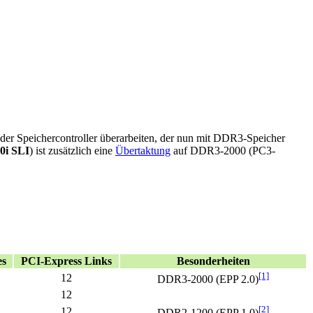
der Speichercontroller überarbeiten, der nun mit DDR3-Speicher
0i SLI
) ist zusätzlich eine
Übertaktung
auf DDR3-2000 (PC3-
es
PCI-Express Links
Besonderheiten
[1]
12
DDR3-2000 (EPP 2.0)
12
[2]
12