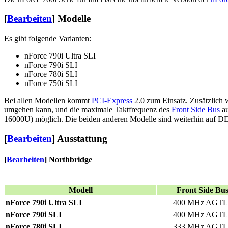
[
Bearbeiten
]
Modelle
Es gibt folgende Varianten:
nForce 790i Ultra SLI
nForce 790i SLI
nForce 780i SLI
nForce 750i SLI
Bei allen Modellen kommt
PCI-Express
2.0 zum Einsatz. Zusätzlich
umgehen kann, und die maximale Taktfrequenz des
Front Side Bus
au
16000U) möglich. Die beiden anderen Modelle sind weiterhin auf D
[
Bearbeiten
]
Ausstattung
[
Bearbeiten
]
Northbridge
Modell
Front Side Bu
nForce 790i Ultra SLI
400 MHz AGTL
nForce 790i SLI
400 MHz AGTL
nForce 780i SLI
333 MHz AGTL