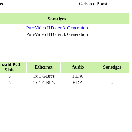
deo
GeForce Boost
Sonstiges
PureVideo HD der 3. Generation
PureVideo HD der 3. Generation
nzahl PCI-
Ethernet
Audio
Sonstiges
Slots
5
1x 1 GBit/s
HDA
-
5
1x 1 GBit/s
HDA
-