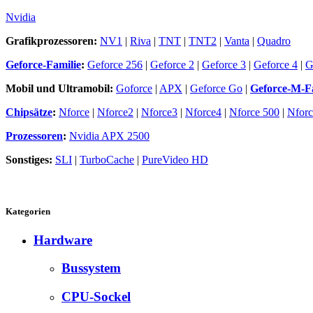
Nvidia
Grafikprozessoren:
NV1
|
Riva
|
TNT
|
TNT2
|
Vanta
|
Quadro
Geforce-Familie
:
Geforce 256
|
Geforce 2
|
Geforce 3
|
Geforce 4
|
G
Mobil und Ultramobil:
Goforce
|
APX
|
Geforce Go
|
Geforce-M-F
Chipsätze
:
Nforce
|
Nforce2
|
Nforce3
|
Nforce4
|
Nforce 500
|
Nforc
Prozessoren
:
Nvidia APX 2500
Sonstiges:
SLI
|
TurboCache
|
PureVideo HD
Kategorien
Hardware
Bussystem
CPU-Sockel