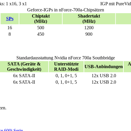
nks: 1 x16, 3 x1
IGP mit PureVi
Geforce-IGPs in nForce-700a-Chipsätzen
Chiptakt
Shadertakt
SPs
(MHz)
(MHz)
16
500
1200
8
450
900
Standardausstattung Nvidia nForce 700a Southbridge
SATA (Geräte &
Unterstützte
A
USB-Anbindungen
Geschwindigkeit)
RAID-Modi
6x SATA-II
0, 1, 0+1, 5
12x USB 2.0
6x SATA-II
0, 1, 0+1, 5
12x USB 2.0
zen.
e 600i Serie
.