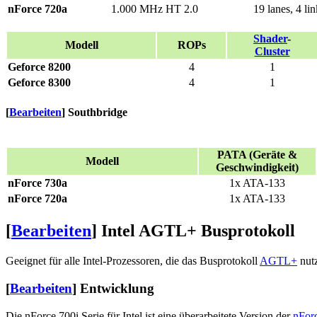
nForce 720a
1.000 MHz HT 2.0
19 lanes, 4 li
Shader
-
Modell
ROPs
Cluster
Geforce 8200
4
1
Geforce 8300
4
1
[
Bearbeiten
]
Southbridge
PATA (Geräte &
Modell
Geschwindigkeit)
nForce 730a
1x ATA-133
nForce 720a
1x ATA-133
[
Bearbeiten
]
Intel AGTL+ Busprotokoll
Geeignet für alle Intel-Prozessoren, die das Busprotokoll
AGTL+
nut
[
Bearbeiten
]
Entwicklung
Die nForce 700i Serie für Intel ist eine überarbeitete Version der
nForc