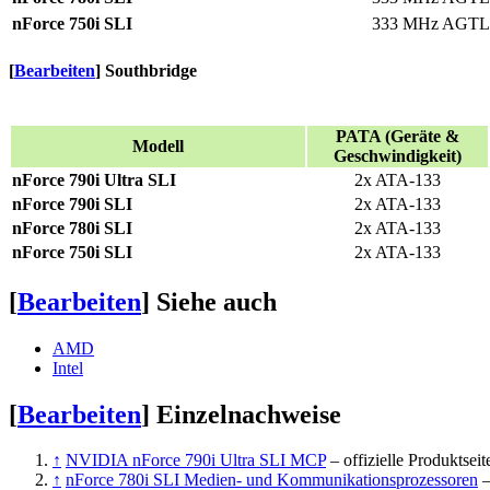
nForce 750i SLI
333 MHz AGTL
[
Bearbeiten
]
Southbridge
PATA (Geräte &
Modell
Geschwindigkeit)
nForce 790i Ultra SLI
2x ATA-133
nForce 790i SLI
2x ATA-133
nForce 780i SLI
2x ATA-133
nForce 750i SLI
2x ATA-133
[
Bearbeiten
]
Siehe auch
AMD
Intel
[
Bearbeiten
]
Einzelnachweise
↑
NVIDIA nForce 790i Ultra SLI MCP
– offizielle Produktseit
↑
nForce 780i SLI Medien- und Kommunikationsprozessoren
–