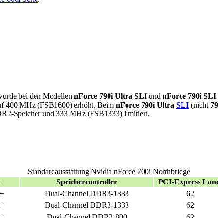
 wurde bei den Modellen
nForce 790i Ultra SLI
und
nForce 790i SLI
f 400 MHz (FSB1600) erhöht. Beim
nForce 790i Ultra
SLI
(nicht
79
DR2-Speicher und 333 MHz (FSB1333) limitiert.
Standardausstattung Nvidia nForce 700i Northbridge
s
Speichercontroller
PCI-Express Lan
+
Dual-Channel DDR3-1333
62
+
Dual-Channel DDR3-1333
62
+
Dual-Channel DDR2-800
62