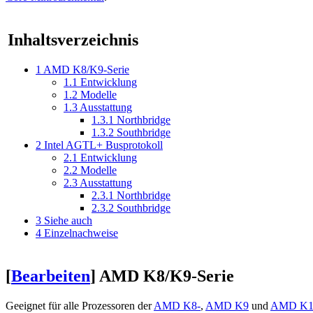
Inhaltsverzeichnis
1
AMD K8/K9-Serie
1.1
Entwicklung
1.2
Modelle
1.3
Ausstattung
1.3.1
Northbridge
1.3.2
Southbridge
2
Intel AGTL+ Busprotokoll
2.1
Entwicklung
2.2
Modelle
2.3
Ausstattung
2.3.1
Northbridge
2.3.2
Southbridge
3
Siehe auch
4
Einzelnachweise
[
Bearbeiten
]
AMD K8/K9-Serie
Geeignet für alle Prozessoren der
AMD K8-
,
AMD K9
und
AMD K10