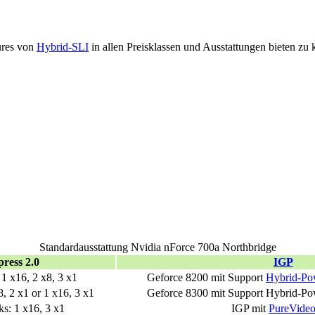
ures von
Hybrid-SLI
in allen Preisklassen und Ausstattungen bieten zu
Standardausstattung Nvidia nForce 700a Northbridge
ress 2.0
IGP
: 1 x16, 2 x8, 3 x1
Geforce 8200 mit Support
Hybrid-Po
x8, 2 x1 or 1 x16, 3 x1
Geforce 8300 mit Support Hybrid-P
nks: 1 x16, 3 x1
IGP mit
PureVide