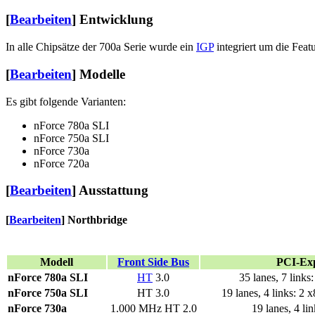
[
Bearbeiten
]
Entwicklung
In alle Chipsätze der 700a Serie wurde ein
IGP
integriert um die Feat
[
Bearbeiten
]
Modelle
Es gibt folgende Varianten:
nForce 780a SLI
nForce 750a SLI
nForce 730a
nForce 720a
[
Bearbeiten
]
Ausstattung
[
Bearbeiten
]
Northbridge
Modell
Front Side Bus
PCI-Exp
nForce 780a SLI
HT
3.0
35 lanes, 7 links
nForce 750a SLI
HT 3.0
19 lanes, 4 links: 2 
nForce 730a
1.000 MHz HT 2.0
19 lanes, 4 li