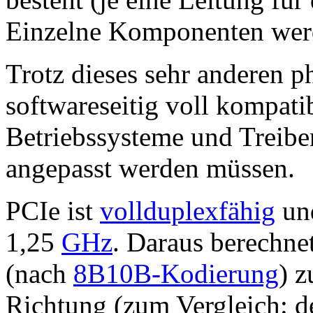
Einzelne Komponenten wer
Trotz dieses sehr anderen p
softwareseitig voll kompati
Betriebssysteme und Trei
angepasst werden müssen.
PCIe ist
vollduplexfähig
und
1,25
GHz
. Daraus berechnet
(nach
8B10B-Kodierung
) 
Richtung (zum Vergleich: d