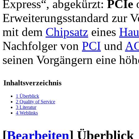
Express“, abgekürzt:
PCIe
o
Erweiterungsstandard zur 
mit dem
Chipsatz
eines
Hau
Nachfolger von
PCI
und
A
seinen Vorgängern eine hö
Inhaltsverzeichnis
1
Überblick
2
Quality of Service
3
Literatur
4
Weblinks
[
Bearbeiten
]
Überblick