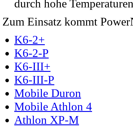
durch hohe Temperaturen 
Zum Einsatz kommt PowerN
K6-2+
K6-2-P
K6-III+
K6-III-P
Mobile Duron
Mobile Athlon 4
Athlon XP-M