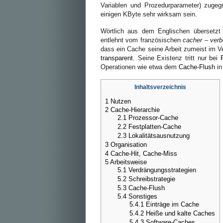
Variablen und Prozedurparameter) zugegr
einigen KByte sehr wirksam sein.
Wörtlich aus dem Englischen übersetzt
entlehnt vom französischen
cacher
–
verb
dass ein Cache seine Arbeit zumeist im V
transparent
. Seine Existenz tritt nur bei
Operationen wie etwa dem
Cache-Flush
in
Inhaltsverzeichnis
1
Nutzen
2
Cache-Hierarchie
2.1
Prozessor-Cache
2.2
Festplatten-Cache
2.3
Lokalitätsausnutzung
3
Organisation
4
Cache-Hit, Cache-Miss
5
Arbeitsweise
5.1
Verdrängungsstrategien
5.2
Schreibstrategie
5.3
Cache-Flush
5.4
Sonstiges
5.4.1
Einträge im Cache
5.4.2
Heiße und kalte Caches
5.4.3
Software-Caches