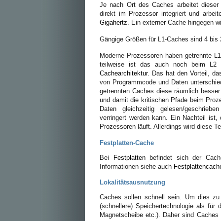
Je nach Ort des Caches arbeitet dieser 
direkt im Prozessor integriert und arbe
Gigahertz
. Ein externer Cache hingegen wi
Gängige Größen für L1-Caches sind 4 bis
Moderne Prozessoren haben getrennte L1
teilweise ist das auch noch beim L2 
Cachearchitektur
. Das hat den Vorteil, d
von Programmcode und Daten unterschie
getrennten Caches diese räumlich besser
und damit die kritischen Pfade beim Proz
Daten gleichzeitig gelesen/geschrie
verringert werden kann. Ein Nachteil ist
Prozessoren läuft. Allerdings wird diese 
Festplatten-Cache
Bei
Festplatten
befindet sich der Cach
Informationen siehe auch
Festplattencach
Lokalitätsausnutzung
Caches sollen schnell sein. Um dies zu
(schnellere) Speichertechnologie als für
Magnetscheibe etc.). Daher sind Caches m