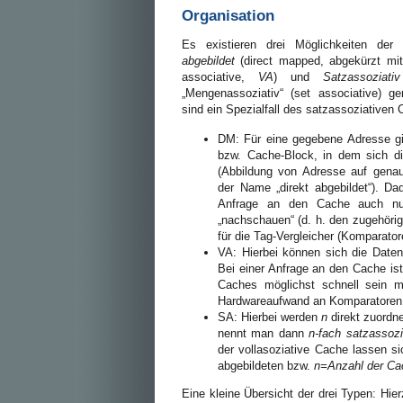
Organisation
Es existieren drei Möglichkeiten der
abgebildet
(direct mapped, abgekürzt mi
associative,
VA
) und
Satzassoziativ
„Mengenassoziativ“ (set associative) ge
sind ein Spezialfall des satzassoziativen 
DM: Für eine gegebene Adresse g
bzw. Cache-Block, in dem sich d
(Abbildung von Adresse auf gena
der Name „direkt abgebildet“). D
Anfrage an den Cache auch nur
„nachschauen“ (d. h. den zugehöri
für die Tag-Vergleicher (Komparator
VA: Hierbei können sich die Date
Bei einer Anfrage an den Cache is
Caches möglichst schnell sein m
Hardwareaufwand an Komparatoren (
SA: Hierbei werden
n
direkt zuordne
nennt man dann
n-fach satzassozi
der vollasoziative Cache lassen s
abgebildeten bzw.
n=Anzahl der Ca
Eine kleine Übersicht der drei Typen: Hie