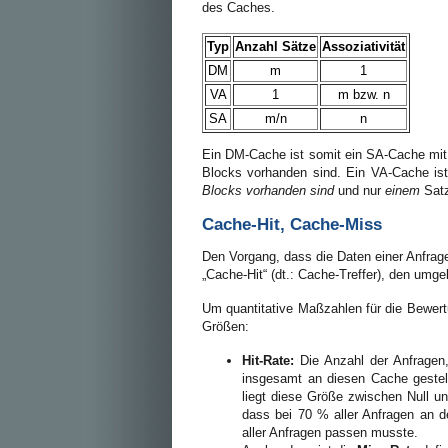
des Caches.
Typ
Anzahl Sätze
Assoziativität
DM
m
1
VA
1
m bzw. n
SA
m/n
n
Ein DM-Cache ist somit ein SA-Cache mit 
Blocks vorhanden sind. Ein VA-Cache is
Blocks vorhanden sind
und nur
einem
Satz
Cache-Hit, Cache-Miss
Den Vorgang, dass die Daten einer Anfrage
„Cache-Hit“ (dt.: Cache-Treffer), den umge
Um quantitative Maßzahlen für die Bewertu
Größen:
Hit-Rate:
Die Anzahl der Anfragen, 
insgesamt an diesen Cache gestell
liegt diese Größe zwischen Null un
dass bei 70 % aller Anfragen an d
aller Anfragen passen musste.