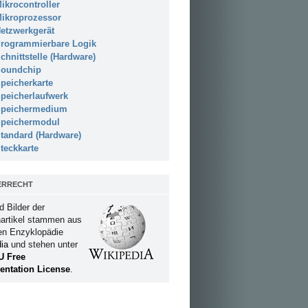
ikrocontroller
ikroprozessor
etzwerkgerät
rogrammierbare Logik
chnittstelle (Hardware)
oundchip
peicherkarte
peicherlaufwerk
peichermedium
peichermodul
tandard (Hardware)
teckkarte
ERRECHT
d Bilder der
artikel stammen aus
ien Enzyklopädie
ia
und stehen unter
U Free
ntation License
.