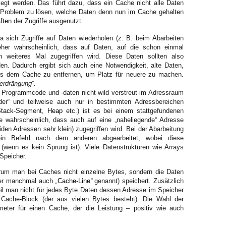
egt werden. Das führt dazu, dass ein Cache nicht alle Daten
s Problem zu lösen, welche Daten denn nun im Cache gehalten
ften
der Zugriffe ausgenutzt:
 sich Zugriffe auf Daten wiederholen (z. B. beim Abarbeiten
eher wahrscheinlich, dass auf Daten, auf die schon einmal
n weiteres Mal zugegriffen wird. Diese Daten sollten also
n. Dadurch ergibt sich auch eine Notwendigkeit, alte Daten,
aus dem Cache zu entfernen, um Platz für neuere zu machen.
erdrängung“.
Programmcode und -daten nicht wild verstreut im Adressraum
nder“ und teilweise auch nur in bestimmten Adressbereichen
Stack
-Segment,
Heap
etc.) ist es bei einem stattgefundenen
e wahrscheinlich, dass auch auf eine „naheliegende“ Adresse
eiden Adressen sehr klein) zugegriffen wird. Bei der Abarbeitung
in Befehl nach dem anderen abgearbeitet, wobei diese
 (wenn es kein Sprung ist). Viele Datenstrukturen wie Arrays
 Speicher.
warum man bei Caches nicht einzelne Bytes, sondern die Daten
r manchmal auch
„
Cache-Line
“
genannt) speichert. Zusätzlich
eil man nicht für jedes Byte Daten dessen Adresse im Speicher
 Cache-Block (der aus vielen Bytes besteht). Die Wahl der
meter für einen Cache, der die Leistung – positiv wie auch