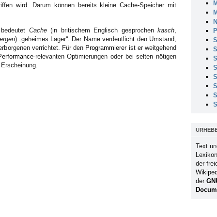
M
iffen wird. Darum können bereits kleine Cache-Speicher mit
M
N
 bedeutet
Cache
(in britischem Englisch gesprochen
kasch
,
P
ergen
) „geheimes Lager“. Der Name verdeutlicht den Umstand,
S
erborgenen verrichtet. Für den
Programmierer
ist er weitgehend
S
Performance
-relevanten Optimierungen oder bei selten nötigen
S
 Erscheinung.
S
S
S
S
S
URHEB
Text un
Lexikon
der fre
Wikiped
der
GN
Docume