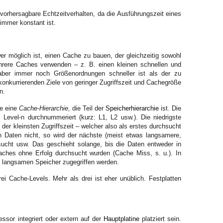
vorhersagbare Echtzeitverhalten, da die Ausführungszeit eines
immer konstant ist.
er möglich ist, einen Cache zu bauen, der gleichzeitig sowohl
hrere Caches verwenden – z. B. einen kleinen schnellen und
ber immer noch Größenordnungen schneller ist als der zu
onkurrierenden Ziele von geringer Zugriffszeit und Cachegröße
n.
se eine
Cache-Hierarchie,
die Teil der
Speicherhierarchie
ist. Die
 Level-n durchnummeriert (kurz: L1, L2 usw.). Die niedrigste
er kleinsten Zugriffszeit – welcher also als erstes durchsucht
en Daten nicht, so wird der nächste (meist etwas langsamere,
sucht usw. Das geschieht solange, bis die Daten entweder in
ches ohne Erfolg durchsucht wurden (Cache Miss, s. u.). In
 langsamen Speicher zugegriffen werden.
 Cache-Levels. Mehr als drei ist eher unüblich. Festplatten
sor integriert oder extern auf der
Hauptplatine
platziert sein.