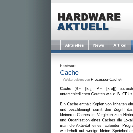
Aktuelles
News
Artikel
Hardware
Cache
Prozessor-Cache
(Weitergeleitet von
)
Cache
(
BE
:
[
kaʃ
],
AE
:
[
kæʃ
]) bezeic
unterschiedlichen Geräten wie z. B.
CPUs
Ein Cache enthält Kopien von Inhalten ei
und beschleunigt somit den Zugriff d
kleineren Caches im Vergleich zum Hinte
und Organisation eines Caches die
Lokal
man die Aktivität eines laufenden Progr
wiederholt auf wenige kleine Speicherber