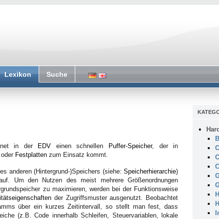
Lexikon
Suche
KATEGO
Har
B
hnet in der
EDV
einen schnellen
Puffer
-
Speicher
, der in
C
oder
Festplatten
zum Einsatz kommt.
C
C
nes anderen (Hintergrund-)Speichers (siehe:
Speicherhierarchie
)
G
arauf. Um den Nutzen des meist mehrere Größenordnungen
G
rgrundspeicher zu maximieren, werden bei der Funktionsweise
H
itätseigenschaften
der Zugriffsmuster ausgenutzt. Beobachtet
H
amms über ein kurzes Zeitintervall, so stellt man fest, dass
I
eiche (z.B. Code innerhalb Schleifen, Steuervariablen, lokale