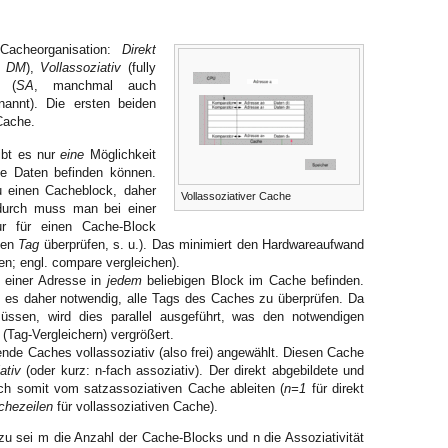
 Cacheorganisation:
Direkt
t
DM
),
Vollassoziativ
(fully
(
SA
, manchmal auch
nannt). Die ersten beiden
Cache.
ibt es nur
eine
Möglichkeit
ie Daten befinden können.
u einen Cacheblock, daher
Vollassoziativer Cache
adurch muss man bei einer
 für einen Cache-Block
gen
Tag
überprüfen, s. u.). Das minimiert den Hardwareaufwand
en; engl. compare vergleichen).
n einer Adresse in
jedem
beliebigen Block im Cache befinden.
t es daher notwendig, alle Tags des Caches zu überprüfen. Da
üssen, wird dies parallel ausgeführt, was den notwendigen
Tag-Vergleichern) vergrößert.
nde Caches vollassoziativ (also frei) angewählt. Diesen Cache
ativ
(oder kurz: n-fach assoziativ). Der direkt abgebildete und
ich somit vom satzassoziativen Cache ableiten (
n=1
für direkt
chezeilen
für vollassoziativen Cache).
rzu sei m die Anzahl der Cache-Blocks und n die Assoziativität