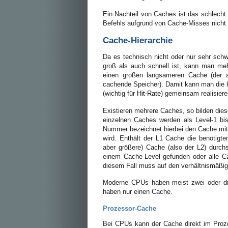
Ein Nachteil von Caches ist das schlecht 
Befehls aufgrund von Cache-Misses nicht 
Cache-Hierarchie
Da es technisch nicht oder nur sehr schw
groß als auch schnell ist, kann man me
einen großen langsameren Cache (der a
cachende Speicher). Damit kann man die k
(wichtig für
Hit-Rate
) gemeinsam realisiere
Existieren mehrere Caches, so bilden die
einzelnen Caches werden als Level-1 bis
Nummer bezeichnet hierbei den Cache mit d
wird. Enthält der L1 Cache die benötigt
aber größere) Cache (also der L2) durch
einem Cache-Level gefunden oder alle Ca
diesem Fall muss auf den verhältnismäßig
Moderne CPUs haben meist zwei oder drei
haben nur einen Cache.
Prozessor-Cache
Bei CPUs kann der Cache direkt im Prozes