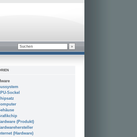
RIEN
dware
ussystem
PU-Sockel
hipsatz
omputer
ehäuse
rafikchip
ardware (Produkt)
ardwarehersteller
nternet (Hardware)