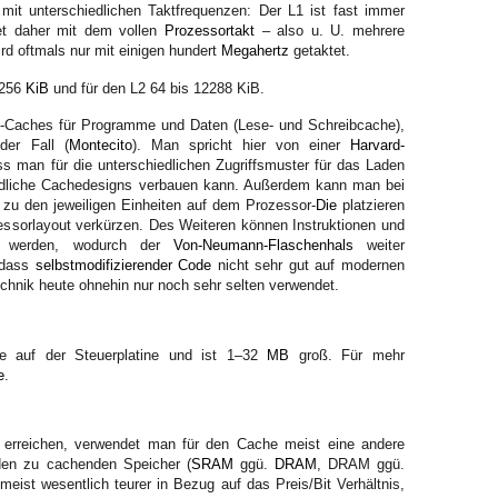
mit unterschiedlichen Taktfrequenzen: Der L1 ist fast immer
itet daher mit dem vollen
Prozessortakt
– also u. U. mehrere
rd oftmals nur mit einigen hundert
Megahertz
getaktet.
 256
KiB
und für den L2 64 bis 12288 KiB.
-Caches für Programme und Daten (Lese- und Schreibcache),
der Fall (
Montecito
). Man spricht hier von einer
Harvard-
ass man für die unterschiedlichen Zugriffsmuster für das Laden
dliche Cachedesigns verbauen kann. Außerdem kann man bei
 zu den jeweiligen Einheiten auf dem Prozessor-
Die
platzieren
essorlayout verkürzen. Des Weiteren können Instruktionen und
ben werden, wodurch der
Von-Neumann-Flaschenhals
weiter
, dass
selbstmodifizierender Code
nicht sehr gut auf modernen
Technik heute ohnehin nur noch sehr selten verwendet.
e auf der Steuerplatine und ist 1–32
MB
groß. Für mehr
e
.
 erreichen, verwendet man für den Cache meist eine andere
 den zu cachenden Speicher (
SRAM
ggü.
DRAM
, DRAM ggü.
eist wesentlich teurer in Bezug auf das Preis/Bit Verhältnis,