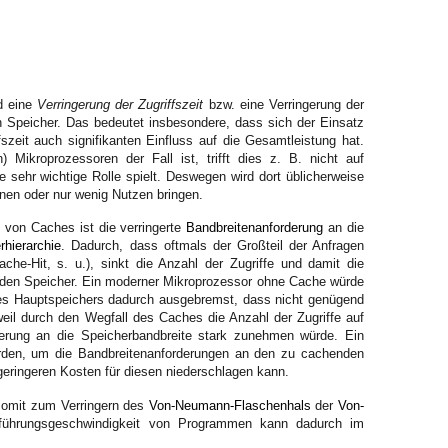
d eine
Verringerung der Zugriffszeit
bzw. eine Verringerung der
n Speicher. Das bedeutet insbesondere, dass sich der Einsatz
szeit auch signifikanten Einfluss auf die Gesamtleistung hat.
Mikroprozessoren der Fall ist, trifft dies z. B. nicht auf
e sehr wichtige Rolle spielt. Deswegen wird dort üblicherweise
inen oder nur wenig Nutzen bringen.
z von Caches ist die verringerte
Bandbreitenanforderung
an die
rhierarchie
. Dadurch, dass oftmals der Großteil der Anfragen
e-Hit, s. u.), sinkt die Anzahl der Zugriffe und damit die
den Speicher. Ein moderner Mikroprozessor ohne Cache würde
t des Hauptspeichers dadurch ausgebremst, dass nicht genügend
weil durch den Wegfall des Caches die Anzahl der Zugriffe auf
erung an die Speicherbandbreite stark zunehmen würde. Ein
rden, um die Bandbreitenanforderungen an den zu cachenden
 geringeren Kosten für diesen niederschlagen kann.
omit zum Verringern des
Von-Neumann-Flaschenhals
der
Von-
führungsgeschwindigkeit von Programmen kann dadurch im