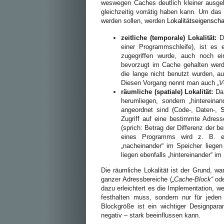
weswegen Caches deutlich kleiner ausgel
gleichzeitig vorrätig haben kann. Um da
werden sollen, werden
Lokalitätseigenscha
zeitliche (temporale) Lokalität:
Da
einer Programmschleife), ist es 
zugegriffen wurde, auch noch ei
bevorzugt im Cache gehalten werde
die lange nicht benutzt wurden, 
Diesen Vorgang nennt man auch
„V
räumliche (spatiale) Lokalität:
Da 
herumliegen, sondern „hintereina
angeordnet sind (Code-, Daten-,
Zugriff auf eine bestimmte Adress
(sprich: Betrag der Differenz der b
eines Programms wird z. B. e
„nacheinander“ im Speicher liegen
liegen ebenfalls „hintereinander“ im
Die räumliche Lokalität ist der Grund, 
ganzer Adressbereiche (
„Cache-Block“
ode
dazu erleichtert es die Implementation, w
festhalten muss, sondern nur für jeden
Blockgröße ist ein wichtiger Designpara
negativ – stark beeinflussen kann.