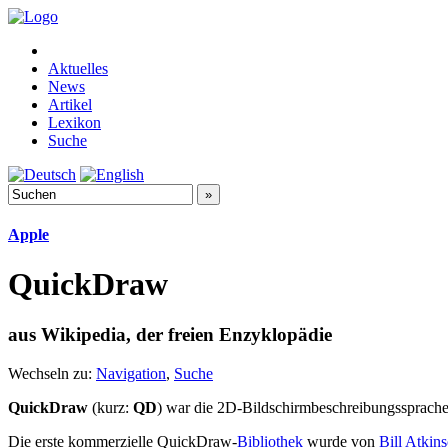
Aktuelles
News
Artikel
Lexikon
Suche
Apple
QuickDraw
aus Wikipedia, der freien Enzyklopädie
Wechseln zu:
Navigation
,
Suche
QuickDraw
(kurz:
QD
) war die 2D-Bildschirmbeschreibungssprach
Die erste kommerzielle QuickDraw-
Bibliothek
wurde von
Bill Atkin