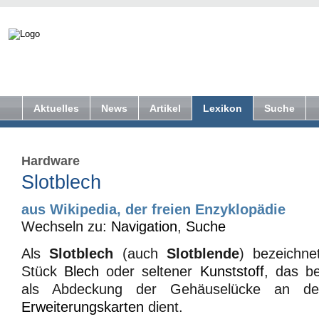
Aktuelles
News
Artikel
Lexikon
Suche
Hardware
Slotblech
aus Wikipedia, der freien Enzyklopädie
Wechseln zu:
Navigation
,
Suche
Als
Slotblech
(auch
Slotblende
) bezeichne
Stück
Blech
oder seltener
Kunststoff
, das b
als Abdeckung der Gehäuselücke an den
Erweiterungskarten
dient.