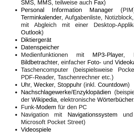
SMS
,
MMS
, teilweise auch
Fax
)
Personal Information Manager
(PIM)
Terminkalender
, Aufgabenliste, Notizblock
mit Abgleich mit einer Desktop-Applika
Outlook
)
Diktiergerät
Datenspeicher
Medienfunktionen mit
MP3-Player
,
Bildbetrachter
, einfacher
Foto-
und
Videok
Taschencomputer (beispielsweise Pocke
PDF-Reader, Taschenrechner etc.)
Uhr
,
Wecker
,
Stoppuhr
(inkl.
Countdown
)
Nachschlagewerke
/
Enzyklopädien
(beispi
der
Wikipedia
, elektronische
Wörterbücher
Funk-
Modem
für den PC
Navigation mit
Navigationssystem
un
Microsoft Pocket Street)
Videospiele