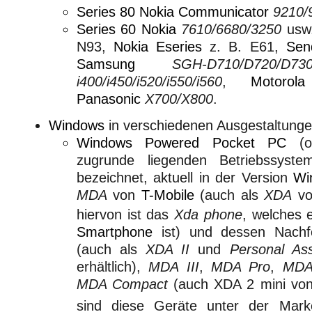
Series 80
Nokia Communicator
9210/9
Series 60
Nokia
7610/6680/3250
usw
N93,
Nokia Eseries
z. B. E61,
Sen
Samsung
SGH-D710/D720/D73
i400/i450/i520/i550/i560
,
Motorola
Panasonic
X700/X800
.
Windows
in verschiedenen Ausgestaltunge
Windows Powered Pocket PC
(o
zugrunde liegenden Betriebssys
bezeichnet, aktuell in der Version
Wi
MDA
von
T-Mobile
(auch als
XDA
v
hiervon ist das
Xda phone
, welches 
Smartphone
ist) und dessen Nachf
(auch als
XDA II
und
Personal Ass
erhältlich),
MDA III
,
MDA Pro
,
MDA
MDA Compact
(auch XDA 2 mini vo
sind diese Geräte unter der Ma