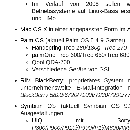
Im Verlauf von 2008 sollen we
Betriebssysteme auf Linux-Basis ers
und LiMo.
Mac OS X
in einer angepassten Form im
A
Palm OS
(aktuell Palm OS 5.4.9 Garnet)
Handspring
Treo
180/180g, Treo 270
palmOne
Treo 600/Treo 650/Treo 68
Qool QDA-700
Verschiedene Geräte von GSL.
RIM
BlackBerry
: proprietäres System 
unternehmensweite E-Mail-Integration 
BlackBerry 5820/6720/7100t/7230/7290/7
Symbian OS
(aktuell Symbian OS 9.3
Ausgestaltungen:
UIQ
mit
So
P800/P900/P910i/P990i/P1i/M600i/W