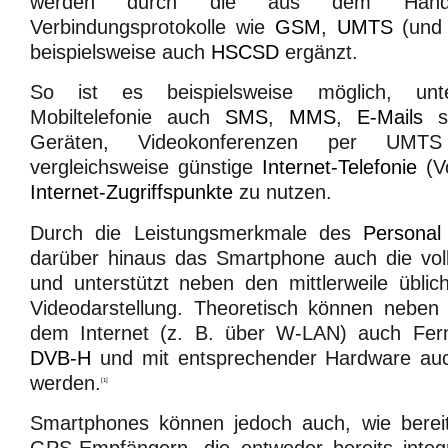
werden durch die aus dem Handy-B
Verbindungsprotokolle wie
GSM
,
UMTS
(un
beispielsweise auch
HSCSD
ergänzt.
So ist es beispielsweise möglich, un
Mobiltelefonie auch
SMS
,
MMS
,
E-Mails
so
Geräten, Videokonferenzen per UM
vergleichsweise günstige
Internet-Telefonie
(V
Internet-Zugriffspunkte
zu nutzen.
Durch die Leistungsmerkmale des
Personal
darüber hinaus das Smartphone auch die voll
und unterstützt neben den mittlerweile übli
Videodarstellung. Theoretisch können neben
dem Internet (z. B. über W-LAN) auch Fe
DVB-H
und mit entsprechender Hardware a
werden.
[1]
Smartphones können jedoch auch, wie berei