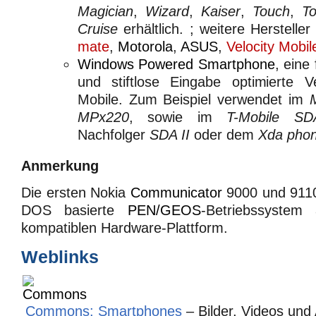
Magician
,
Wizard
,
Kaiser
,
Touch
,
T
Cruise
erhältlich. ; weitere Herstelle
mate
,
Motorola
,
ASUS
,
Velocity Mobil
Windows Powered Smartphone
, eine
und stiftlose Eingabe optimierte 
Mobile. Zum Beispiel verwendet im
MPx220
, sowie im
T-Mobile SD
Nachfolger
SDA II
oder dem
Xda pho
Anmerkung
Die ersten Nokia
Communicator
9000 und 9110
DOS basierte
PEN/GEOS
-Betriebssystem 
kompatiblen Hardware-Plattform.
Weblinks
Commons: Smartphones
– Bilder, Videos und