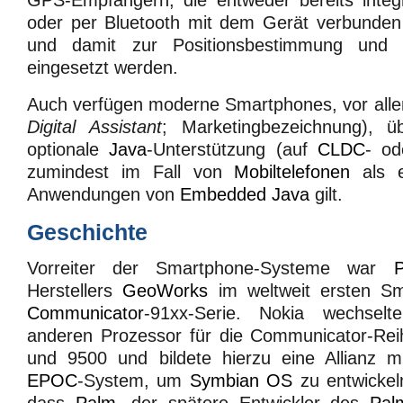
GPS-Empfängern, die entweder bereits integr
oder per Bluetooth mit dem Gerät verbunden
und damit zur Positionsbestimmung und
eingesetzt werden.
Auch verfügen moderne Smartphones, vor all
Digital Assistant
; Marketingbezeichnung), ü
optionale
Java
-Unterstützung (auf
CLDC
- o
zumindest im Fall von
Mobiltelefonen
als e
Anwendungen von
Embedded Java
gilt.
Geschichte
Vorreiter der Smartphone-Systeme war
Herstellers
GeoWorks
im weltweit ersten S
Communicator
-91xx-Serie. Nokia wechselt
anderen Prozessor für die Communicator-Rei
und 9500 und bildete hierzu eine Allianz 
EPOC
-System, um
Symbian OS
zu entwickel
dass
Palm
, der spätere Entwickler des
Pal