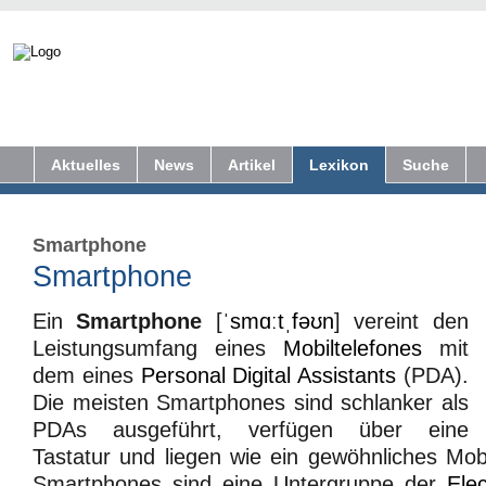
Aktuelles
News
Artikel
Lexikon
Suche
Smartphone
Smartphone
Ein
Smartphone
[
ˈsmɑːtˌfəʊn
] vereint den
Leistungsumfang eines
Mobiltelefones
mit
dem eines
Personal Digital Assistants
(PDA).
Die meisten Smartphones sind schlanker als
PDAs ausgeführt, verfügen über eine
Tastatur und liegen wie ein gewöhnliches Mobi
Smartphones sind eine Untergruppe der
Ele