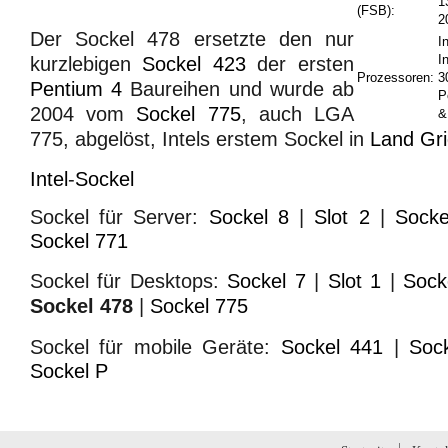
1
(FSB):
2
Der Sockel 478 ersetzte den nur
In
I
kurzlebigen
Sockel 423
der ersten
Prozessoren:
3
Pentium 4
Baureihen und wurde ab
P
2004 vom
Sockel 775
, auch LGA
&
775, abgelöst, Intels erstem Sockel in
Land Gri
Intel
-
Sockel
Sockel für Server:
Sockel 8
|
Slot 2
|
Socke
Sockel 771
Sockel für Desktops:
Sockel 7
|
Slot 1
|
Sock
Sockel 478
|
Sockel 775
Sockel für mobile Geräte:
Sockel 441
|
Soc
Sockel P