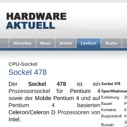
Aktuelles
News
Artikel
Lexikon
Suche
CPU-Sockel
Sockel 478
Der
Sockel 478
ist ein
Sockel 478
Prozessorsockel für
Pentium 4
Spezifikatione
sowie der
Mobile Pentium 4
und auf
Einführung:
2
Bauart:
P
Pentium 4 basierten
Kontakte:
4
Celeron
/
Celeron D
Prozessoren von
Busprotokoll:
A
Intel
.
1
Bustakt