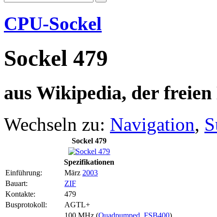
CPU-Sockel
Sockel 479
aus Wikipedia, der freie
Wechseln zu:
Navigation
,
S
Sockel 479
Spezifikationen
Einführung:
März
2003
Bauart:
ZIF
Kontakte:
479
Busprotokoll:
AGTL+
100 MHz (
Quadpumped
,
FSB400
)