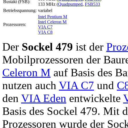
Bustakt (FSB):
133 MHz (
Quadpumped
,
FSB533
Betriebs­spannung:
variabel
Intel Pentium M
Intel Celeron M
Prozessoren:
VIA C7
VIA C8
Der
Sockel 479
ist der
Proz
Mobilprozessoren der Baur
Celeron M
auf Basis des Ba
nutzen auch
VIA C7
und
C
den
VIA Eden
entwickelte
Basis des Sockel 479. Mit 
Prozessoren wurde der Soc